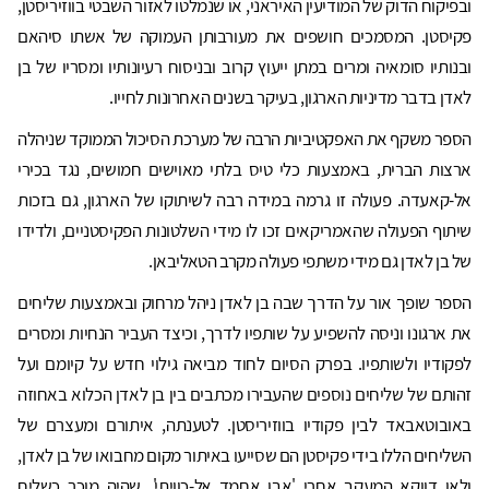
ובפיקוח הדוק של המודיעין האיראני, או שנמלטו לאזור השבטי בווזיריסטן,
פקיסטן. המסמכים חושפים את מעורבותן העמוקה של אשתו סיהאם
ובנותיו סומאיה ומרים במתן ייעוץ קרוב ובניסוח רעיונותיו ומסריו של בן
לאדן בדבר מדיניות הארגון, בעיקר בשנים האחרונות לחייו.
הספר משקף את האפקטיביות הרבה של מערכת הסיכול הממוקד שניהלה
ארצות הברית, באמצעות כלי טיס בלתי מאוישים חמושים, נגד בכירי
אל-קאעדה. פעולה זו גרמה במידה רבה לשיתוקו של הארגון, גם בזכות
שיתוף הפעולה שהאמריקאים זכו לו מידי השלטונות הפקיסטניים, ולדידו
של בן לאדן גם מידי משתפי פעולה מקרב הטאליבאן.
הספר שופך אור על הדרך שבה בן לאדן ניהל מרחוק ובאמצעות שליחים
את ארגונו וניסה להשפיע על שותפיו לדרך, וכיצד העביר הנחיות ומסרים
לפקודיו ולשותפיו. בפרק הסיום לחוד מביאה גילוי חדש על קיומם ועל
זהותם של שליחים נוספים שהעבירו מכתבים בין בן לאדן הכלוא באחוזה
באובוטאבאד לבין פקודיו בווזיריסטן. לטענתה, איתורם ומעצרם של
השליחים הללו בידי פקיסטן הם שסייעו באיתור מקום מחבואו של בן לאדן,
ולאו דווקא המעקב אחרי 'אבו אחמד אל-כוויתי', שהיה מוכר כשליח