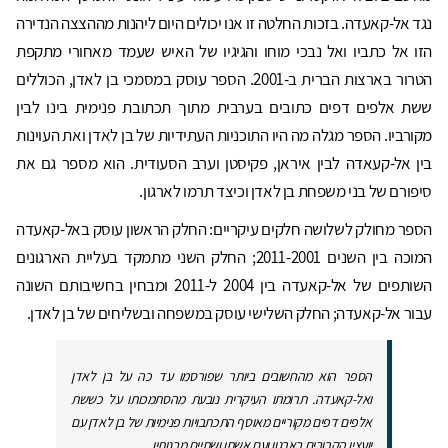
נגד אל-קאעדה. בזכות החלטה זו אנו יכולים היום ליהנות מההצצה הנדירה
הזו אל כתביו ואל נבכי מוחו והגיגיו של האיש שעמד מאחורי מתקפת
הטרור בארצות הברית ב-2001. הספר עוסק במסמכי בן לאדן, הכוללים
ששת אלפים דפים כתובים בערבית מתוך תכתובת פנימית בינו לבין
מקורביו. הספר מגלה מה היו התוכניות העתידיות של בן לאדן ואת העוינות
בין אל-קעאדה לבין איראן, פקיסטן וערב הסעודית. הוא מספר גם את
סיפורם של בני משפחת בן לאדן וכיצד תרמו לארגון.
הספר מחולק לשלושה חלקים עיקריים: החלק הראשון עוסק באל-קאעדה
המוכה בין השנים 2011-2001; החלק השני מתמקד בעליית הארגונים
השותפים של אל-קאעדה בין 2004 ל-2011 ומבחין בחשיבותם השונה
עבור אל-קאעדה; החלק השלישי עוסק במשפחה ובשליחים של בן לאדן.
הספר הוא מהחשובים ביותר שפורסמו עד כה על בן לאדן
ואל-קאעדה. תרומתו העיקרית נובעת מהסתמכותו על כששת
אלפים דפים מקוריים מאוסף התכתבויות פנימיות של בן לאדן עם
יועציו הקרובים בארגון ועם אשתו ושתיים מבנותיו.