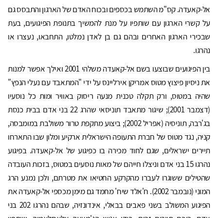
אל-קאעדה. קס"מ השתמש בכספים ובכוח האדם של הארגון והתבסס גם
על קשרי הארגון עם שותפיו על מנת להמשיך בתנופת הפיגועים, בעת
שבכירי הארגון האחרים ובהם גם בן לאדן נמלטו, התחבאו, נעצרו או
נהרגו.
בין הפיגועים שבוצעו בשם אל-קאעדה משלהי 2001 ואילך אפשר למנות
את ניסיון פיצוץ מטוס אמריקן אירליינס על ידי "המתאבד עם נעלי הנפץ"
שהיה במטוס, ורק תקלה טכנית מנעה ריסוק באוויר ומות כל נוסעיו
(דצמבר 2001); שיגור מתאבד תוניסאי שהרג 22 בני אדם בבית כנסת
בג'רבה, תוניסיה (אפריל 2002); ביצוע מתקפת טרור משולבת במומבסה,
קניה, נגד מטוס של חברת התעופה הישראלית ארקיע ומלון שבו התארחו
תיירים ישראלים, שגם לחוד מכירה בו כפיגוע של אל-קאעדה. בפיגוע
נהרגו 15 בני אדם וניצלו חייהם של מאות נוסעים במטוס, בזכות העובדה
שהטילים ששוגרו לעברו מהקרקע החטיאו את מטרתם, ולכן נמנע הרג
המוני (נובמבר 2002). ח'אלד שיח' מחמד גם מימן מכספי אל-קאעדה את
הפיגוע המשולב בשני פאבים בבאלי, אינדונזיה, שבהם נהרגו 202 בני