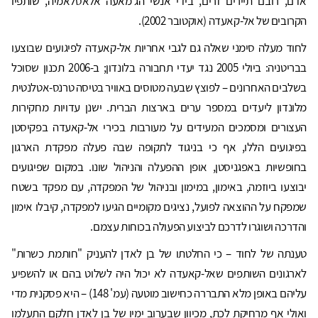
אדם, רובם תיירים זרים, בידי אנשי הג'מאעה אלאסלאמיה, שותפיו
הקרובים של אל-קאעדה (אוקטובר 2002).
לחוד מעלה סימני שאלה גם לגבי אחריות אל-קאעדה לפיגועים שבוצעו
בבריטניה: ביולי 2005 נגד יעדי תחבורה בלונדון; ב-2006 תכנון שסוכל
בשלבים האחרונים – לפוצץ שבעה מטוסים באוויר בטיסה טרנס-אטלנטית
מלונדון ליעדים במספר ערים בארצות הברית. ישנן עדויות מחקירות
העצורים ומסמכים המעידים על מעורבות בכירי אל-קאעדה בפקיסטן
בפיגועים הללו, אף כי בניגוד לתקופה שבה פעלה מפקדת הארגון
בחופשיות באפגניסטן, אופן ההפעלה והניהול שונו. במקום שפיגועים
יבוצעו ביוזמה, באימון, במימון ובניהול של המפקדה, עם מפקד בשטח
שמפקח על ההוצאה לפועל, נציגים מקומיים הגיעו למפקדה, קיבלו אימון
והדרכה ושוגרו לדרכם לביצוע הפעולה בכוחות עצמם.
טענתה של לחוד – כי החלטתו של בן לאדן להעניק "חותמת כשרות"
לארגונים השותפים שאל-קאעדה לא יכול היה לשלוט בהם או להשפיע
עליהם באופן מלא התבררה כחישוב מוטעה (עמ' 148) – היא פסקנית מדי
ואולי אף מרחיקת לכת, מכיוון שבערוב ימיו של בן לאדן חלקם התעלמו