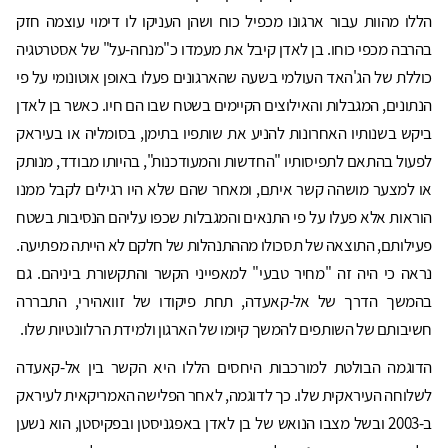
הללו מהוות עבור ארגונו מכפיל כוח ושהן העניקו לו דימוי עוצמה חזק
בהרבה מכפי כוחו. בן לאדן קיבל את מעמדו כ"מנחה-על" של אסטרטגיה
כוללת של הג'האד העולמי בשעה שהארגונים פעלו באופן אוטונומי על פי
הנתונים, המגבלות והאילוצים הקיימים בשטח שבו הם חיו. כאשר בן לאדן
ביקש בשנותיו האחרונות להניע את שותפיו בתימן, בסומליה או בעיראק
לפעול בהתאם לתפיסותיו "החדשות והמעודכנות", בהיותו מבודד, מנותק
או למצער מושהה קשר איתם, ומאחר שהם שלא היו רגילים לקבל ממנו
הוראות אלא פעלו על פי התנאים והמגבלות שכפו עליהם הנסיבות בשטח
פעילותם, התוצאה של תסכולו מההתנהלות של חלקם לא הייתה מפתיעה.
נראה כי היה זה "מחיר טבעי" למאפייני הקשר והתקשורת ביניהם. גם
בהמשך הדרך של אל-קאעדה, תחת פיקודו של זוואהירי, התבררה
חשיבותם של השותפים להמשך קיומו של הארגון ולמידת הרלוונטיות שלו.
הדוגמה הבולטת למורכבות היחסים הללו היא הקשר בין אל-קאעדה
לשלוחה העיראקית שלו. כך לדוגמה, לאחר הפלישה האמריקאית לעיראק
ב-2003 ובשל מצבו הנואש של בן לאדן באפגניסטן ובפקיסטן, הוא נשען