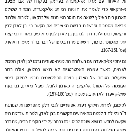
על האיחוד עם ארגון אל-קאעדה בעיראק בפיקודו של אבו מצעב
א-זרקאווי כדי לשמר את חיוניות המותג אל-קאעדה. המחיר ששילם
הארגון היה האילוץ לשאת את חוסר הצייתנות של זרקאווי, למרות שלחוד
מביאה מסמכים ופרשנות חדשה המאירים את הקשר בין בן לאדן לבין
זרקאווי, ובתחילת הדרך גם בין בן לאדן לבין מחליפיו, באור חיובי קצת
יותר מהמוכר. כזכור, יורשיהם מרדו בסופו של דבר בד"ר איימן זוואהירי.
(עמ' 167-151).
גם יחסי אל-קאעדה עם השלוחה התימנית-סעודית גרמו לבן לאדן תסכול
לעיתים, כאשר עצותיו האסטרטגיות לא בוצעו במלואן, אולם ברור
שפעולות הטרור של הארגון בזירה הבינלאומית תרמו לחיזוק דימוי
העוצמה של המותג אל-קאעדה כארגון גלובלי, פעיל ומאיים, גם בעת
שאל-קאעדה לא היה בשיא כוחו (עמ' 187-180).
לסיכום, למרות חילוקי דעות אפשריים לגבי חלק מהפרשנויות שנותנת
ד"ר נלי לחוד לכמה מהאירועים הקשורים בבן לאדן, ולמרות שנדמה היה
שקשה לחדש בנושא שזכה לכיסוי כה נרחב על ידי חוקרים רבים, מתברר
שהיא הצליחה בעבודתה היסודית המרשימה להציג פן חדש ומאתגר