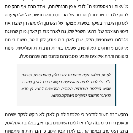
מ"עצותיו האסטרטגיות" לגבי אופן התנהלותם, ואחד מהם אף התקומם
לבסוף נגד יורשו. יתרונן הברור של הבריתות והשותפויות של אל-קאעדה
לארגון התברר בעיקר בשעות מצוקה של הארגון, ולמעשה הן שיצרו את
דימוי העוצמה שלו ברגעי השפל שלו, גם לאחר מות בן לאדן. מובן שהיו גם
מגבלות בשותפויות הללו, שבן לאדן היה מודע להן היטב, משום היותם
ארגונים מרוחקים גיאוגרפית, שפעלו בזירות תרבותיות ופוליטיות שונות
ומגוונות ותחת אילוצים שנבעו מסביבתם ומהנסיבות שבהם פעלו.
למרות חילוקי דעות אפשריים לגבי חלק מהפרשנויות שנותנת
ד"ר נלי לחוד לכמה מהאירועים הקשורים בבן לאדן, מתברר
שהיא הצליחה בעבודתה היסודית המרשימה להציג פן חדש
ומאתגר מחשבה לחוקרים העוסקים בנושא.
בהקשר זה חשוב להזכיר כי מלכתחילה בן לאדן לא ביקש לפקד ישירות
ובאופן היררכי מובנה על הארגונים השותפים בעיראק, במגרב האסלאמי,
בחצי האי ערב ובאפריקה. בן לאדן הבין היטב כי הבריתות והשותפויות