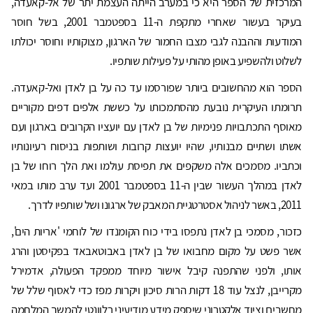
המרכזית של הספר היא כי במערב הייתה העצמת יתר של אל-קאעדה,
בעיקר בעשור שאחרי מתקפת ה-11 בספטמבר 2001, בשל חוסר
המודעות וההבנה לגבי מצבו החמור של הארגון, מצוקותיו וחוסר יכולתו
לשלוט ולהשפיע באופן מהותי על פעילות שותפיו.
הספר הוא מהחשובים ביותר שפורסמו עד כה על בן לאדן ואל-קאעדה.
תרומתו העיקרית נובעת מהסתמכותו על כששת אלפים דפים מקוריים
מאוסף התכתבויות פנימיות של בן לאדן עם יועציו הקרובים בארגון ועם
אשתו ושתיים מבנותיו, שהיו יועצות קרובות ושותפות בניסוח רעיונותיו
וכתביו. מסמכים אלה משקפים את תפיסת עולמו ואת הלך רוחו של בן
לאדן במהלך העשור שבין ה-11 בספטמבר 2001 ועד ערב מותו במאי
2011, באשר לניהול אסטרטגיית המאבק של ארגונו ושל שותפיו לדרך.
כזכור, מסמכי בן לאדן נתפסו בידי כוח הקומנדו של לוחמי 'אריות הים',
אשר פשט על מקום מחבואו של בן לאדן באבוטאבאד בפקיסטן והרג
אותו, ולפני שהתפנה קיבל אישור מיוחד ממפקד הפעולה, אדמירל
מקרייבן, לנצל עוד 18 דקות הרות סיכון ויקרות מפז כדי לאסוף שלל של
מחשבים וציוד אלקטרוני שיספק מידע מודיעיני רלוונטי להמשך המלחמה