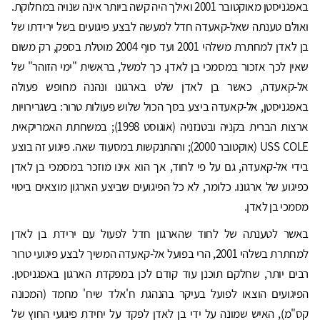
באפגניסטן מאוקטובר 2001 ואילך היה קשה ביותר אינה שנויה במחלוקת.
ואולם טענתה שאל-קאעדה חדל למעשה לבצע פיגועים בשל ירידתו של
בן לאדן למחתרת משלהי 2001 ועד סוף 2004 מוטלת בספק, רק משום
שאין לכך אזכור במסמכי בן לאדן. כך למשל, בראשית "ימי הזוהר" של
אל-קאעדה, כאשר בן לאדן שלט בארגונו ונהנה מחופש פעולה
באפגניסטן, אל-קאעדה ביצע בסך הכול שלוש פעולות טרור: בשגרירויות
ארצות הברית בקניה ובטנזניה (אוגוסט 1998); במשחתת האמריקאית
USS COLE (אוקטובר 2000); וההתנקשות במסעוד שאה. פיגוע זה בוצע
בידי אל-קאעדה, גם על פי לחוד, אך הוא אינו מוזכר במסמכי בן לאדן
כפיגוע של ארגונו. כלומר, לא כל הפיגועים שביצע הארגון מוצאים ביטוי
מסמכי בן לאדן.
באשר לטענתה של לחוד שהארגון חדל לפעול עם ירידת בן לאדן
למחתרת בשלהי 2001, הרי בפועל אל-קאעדה המשיך לבצע פיגועי טרור
רבים יותר, שחלקם תוכנן עוד קודם לכן במפקדת הארגון באפגניסטן.
הפיגועים הוצאו לפועל בעיקר בהנהגת ח'אלד שיח' מחמד (המכונה
קס"מ), האיש שמונה על ידי בן לאדן לפקד על יחידת פיגועי החוץ של