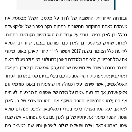
עבודתה הייחודית והחשובה של לחוד על מסמכי השלל מבססת את
מעמדה כאחת החוקרות החשובות בתחום חקר הטרור של אל-קאעדה
בכלל ובן לאדן בפרט, נוסף על עבודותיה האקדמיות הקודמות בתחום.
למרות שחלק ממסמכי בן לאדן כבר פורסם בעבר, שחרורם המלא
לידיעת כלל הציבור בשנת 2017 אפשר לד"ר לחוד לארגן באופן מתודי
את שלל הפריטים, לנפותם ולסדרם באופן כרונולוגי ורצוף ולהציג לקוראיה
תמונה רחבה בשורה של נושאים שבהם עסק אוסאמה בן לאדן. בין אלה
ראוי לציין את מערכת יחסיו הסבוכה עם בעלי בריתו מקרב ארגוני הטרור
האסלאמיים, אשר שיתפו עימו פעולה או שהתאחדו באופן פורמלי עם
אל-קאעדה, אך בה בעת שמרו על מידה של אוטונומיה מבצעית ולעיתים
אף התעלמו מהנחיותיו. הספר משקף את יחסו החשדני של בן לאדן
לאיראן, לפקיסטן ואפילו כלפי בכירי הטאליבאן, למעט מנהיגם מולא
עומר. הספר מתאר את יחסיו של בן לאדן עם בני משפחתו – אלה שגרו
עימו באבוטאבאד ואלה שנאלצו לגלות לאיראן וחיו שם במעצר בית