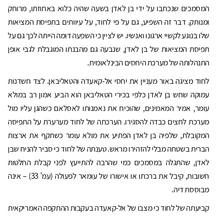
המסמכים שנכתבו על ידי בן לאדן בשעה שהיה כלוא באחוזתו, מרוחק
ומנותק. דבר זה השפיע, גם על פי לחוד, על עיוותים בתפיסת המציאות
שלו בנוגע לקשיי ארגונו ואנשיו. יש לציין כי השפעה דומה הייתה לכך גם על
תפיסת המציאות של בן לאדן, שנבעה גם מהבנתו המוגבלת לגבי אופן
התנהלותה של מערכת היחסים הבינלאומית.
לחוד מציגה באור מעניין את יחסי אל-קאעדה והטאליבאן. לצד חשדנות
עמוקה שחש בן לאדן כלפי בכירי הטאליבאן הוא הביע אמון רב במולא
עומר, אמיר המאמינים, שהוכיח את נאמנותו לאסלאם כשהגן עליו מול
מערכת לחצים כבדה להסגירו. הערכתה של לחוד מערערת על התפיסה
המקובלת, שלפיה בן לאדן הפתיע את מולא עומר כשתקף את ארצות
הברית בשטחה מבלי להזהירו מראש. טענתה של לחוד כי סביר להניח שבן
לאדן, שהתגלה במסמכים כמי שהרבה להתייעץ לפני קבלת החלטות
חשובות, קיבל את ברכתו או אישורו של עומאר לפעולה (עמ' 33) – אינה
מבוססת דיה.
קביעתה של לחוד כי מצבו של אל-קאעדה בעקבות ההתקפה האמריקאית