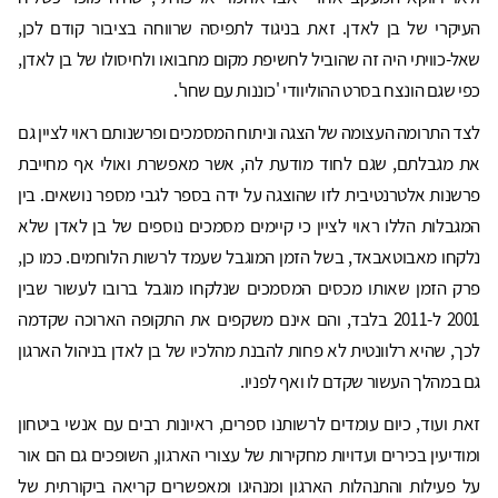
העיקרי של בן לאדן. זאת בניגוד לתפיסה שרווחה בציבור קודם לכן,
שאל-כוויתי היה זה שהוביל לחשיפת מקום מחבואו ולחיסולו של בן לאדן,
כפי שגם הונצח בסרט ההוליוודי 'כוננות עם שחר'.
לצד התרומה העצומה של הצגה וניתוח המסמכים ופרשנותם ראוי לציין גם
את מגבלתם, שגם לחוד מודעת לה, אשר מאפשרת ואולי אף מחייבת
פרשנות אלטרנטיבית לזו שהוצגה על ידה בספר לגבי מספר נושאים. בין
המגבלות הללו ראוי לציין כי קיימים מסמכים נוספים של בן לאדן שלא
נלקחו מאבוטאבאד, בשל הזמן המוגבל שעמד לרשות הלוחמים. כמו כן,
פרק הזמן שאותו מכסים המסמכים שנלקחו מוגבל ברובו לעשור שבין
2001 ל-2011 בלבד, והם אינם משקפים את התקופה הארוכה שקדמה
לכך, שהיא רלוונטית לא פחות להבנת מהלכיו של בן לאדן בניהול הארגון
גם במהלך העשור שקדם לו ואף לפניו.
זאת ועוד, כיום עומדים לרשותנו ספרים, ראיונות רבים עם אנשי ביטחון
ומודיעין בכירים ועדויות מחקירות של עצורי הארגון, השופכים גם הם אור
על פעילות והתנהלות הארגון ומנהיגו ומאפשרים קריאה ביקורתית של