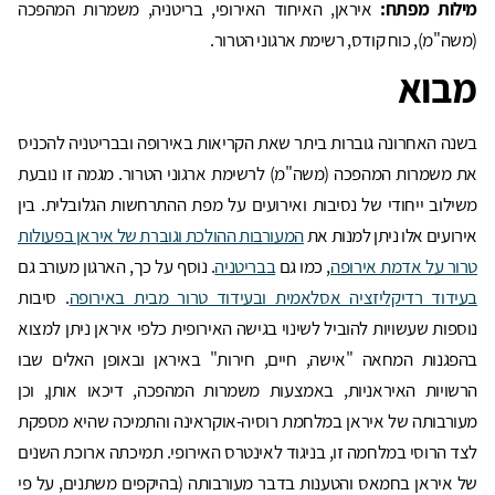
מילות מפתח:
איראן, האיחוד האירופי, בריטניה, משמרות המהפכה
(משה"מ), כוח קודס, רשימת ארגוני הטרור.
מבוא
בשנה האחרונה גוברות ביתר שאת הקריאות באירופה ובבריטניה להכניס
את משמרות המהפכה (משה"מ) לרשימת ארגוני הטרור. מגמה זו נובעת
משילוב ייחודי של נסיבות ואירועים על מפת ההתרחשות הגלובלית. בין
אירועים אלו ניתן למנות את
המעורבות ההולכת וגוברת של איראן בפעולות
טרור על אדמת אירופה
, כמו גם
בבריטניה
. נוסף על כך, הארגון מעורב גם
בעידוד רדיקליזציה אסלאמית ובעידוד טרור מבית באירופה
. סיבות
נוספות שעשויות להוביל לשינוי בגישה האירופית כלפי איראן ניתן למצוא
בהפגנות המחאה "אישה, חיים, חירות" באיראן ובאופן האלים שבו
הרשויות האיראניות, באמצעות משמרות המהפכה, דיכאו אותן, וכן
מעורבותה של איראן במלחמת רוסיה-אוקראינה והתמיכה שהיא מספקת
לצד הרוסי במלחמה זו, בניגוד לאינטרס האירופי. תמיכתה ארוכת השנים
של איראן בחמאס והטענות בדבר מעורבותה (בהיקפים משתנים, על פי