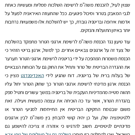
שצוין לעיל, להכנסת משה"מ לרשימה השלכות סמליות ומעשיות כאחת
לגבי המאבק בטרור וסיכול פיגועים. ככל שהתעוזה האיראנית לפעול על
אדמות אירופה ובריטניה גוברת, כך יש להשלכות אלו משמעויות נרחבות
יותר באיזון התועלות והנזקים.
עוד טיעון נגד הכנסת משה"מ לרשימת ארגוני הטרור מתמקד בהשלכות
של צעד זה על ארגונים צבאיים אחרים. כך למשל, ארגון בריטי הזהיר כי
הכנסת משמרות המהפכה על ידי בריטניה לרשימת ארגוני הטרור תערער
את ההגדרה הבריטית של טרור ותחיל את החוק גם על הכוחות הצבאיים
של בעלות ברית של בריטניה. דוח שהגיע לידי
האינדיפנדנט
מציין כי
הכנסת ארגון מדינתי לרשימת ארגוני הטרור כך שחוק הטרור יחול עליו
תהווה סטייה מהמדיניות העקבית של בריטניה במשך עשורים ותטיל ספק
בהגדרת הטרור, אשר עד כה הוכיחה את עצמה כמעשית ויעילה. זאת
משום שבנוסח החקיקה הבריטית אין התייחסות למניעי הטרור או
ללגיטימציה שלו, ועל כן יהיה קושי להבחין בין משה"מ לבין ארגונים
מדינתיים לגיטימיים. חשוב להדגיש כי אזהרה זו צריכה להישמע גם
בישראל, שכן להחלטה כזו תיתכן
השלכה גם על פעילותם של גופי צבא