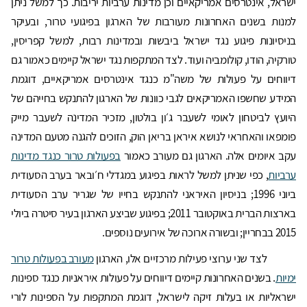
ישראל, אינטרסים אמריקאיים וכן מדינות ערביות יריבות. כך למשל ניתן
למנות בשנים האחרונות מעורבות של הארגון בפיגועי טרור, ובעיקר
בניסיונות פיגוע נגד ישראל ביבשות ובמדינות רבות, למשל קפריסין,
טורקיה, הודו, קולומביה ועוד. לצד המתקפות נגד ישראל קיימים כאמור גם
דיווחים על פעולות של משה"מ כנגד אינטרסים אמריקאיים, דוגמת
המידע שחשפו האמריקאים לגבי כוונות של הארגון להתנקש בחייהם של
היועץ לביטחון לאומי לשעבר ג׳ון בולטון, מזכיר המדינה לשעבר מייק
פומפאו והאחראי לנושא איראן בריאן הוק, הזוכים להגנה מטעם המדינה
עקב איומים אלה. הארגון גם מעורב כאמור
בפעולות טרור כנגד מדינות
ערביות
, כפי שניתן למשל לראות בפיגוע במגדלי ח׳ובאר בערב הסעודית
ביוני 1996; בניסיון האיראני להתנקש בחייו של שגריר ערב הסעודית
בארצות הברית באוקטובר 2011; בפיגוע שביצע הארגון בעיר סיטרה ביולי
2015 בבחריין; ובשורה ארוכה של אירועים נוספים.
לצד שני ערוצי פעילות מרכזיים אלו, הארגון
מעורב בפעולות טרור
ימיות
. בשנים האחרונות קיימים דיווחים על פעולות איראניות כנגד ספינות
ישראליות או בעלות זיקה לישראל, דוגמת המתקפות על הספינות לורי