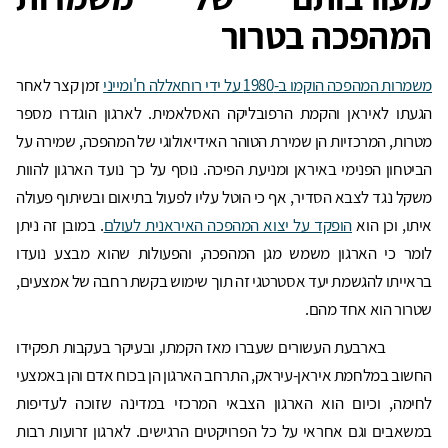
המהפכה בטרור
משמרות המהפכה הוקמו ב-1980 על ידי רוחאללה ח'ומייני
זמן קצר לאחר
הגעתו לאיראן והקמת הרפובליקה האסלאמית. לארגון הוגדרו מספר
מטרות, המרכזיות הן שמירת הטוהר האידיאולוגי של המהפכה, שמירה על
הביטחון הפנימי באיראן ומניעת הפיכה. נוסף על כך נועד הארגון להוות
משקל נגד לצבא הסדיר, אף כי הוטל עליו לפעול בתיאום ובשיתוף פעולה
איתו, וכן הוא
הופקד על יצוא המהפכה האיראנית לעולם
. במובן זה ניתן
לומר כי הארגון משמש מגן המהפכה, והפעולות שהוא מבצע נועדו
בראייתו להגשמת יעד אסטרטגי זה תוך שימוש בקשת רחבה של אמצעים,
שטרור הוא אחד מהם.
בארבעת העשורים שעברו מאז הקמתו, ובעיקר בעקבות תפקידו
החשוב במלחמת איראן-עיראק, התרחב הארגון הן בכוח אדם והן באמצעי
לחימה, וכיום הוא הארגון הצבאי המרכזי במדינה שזוכה לעדיפות
במשאבים וגם אחראי על כל הפרויקטים הרגישים. לארגון זרועות רבות