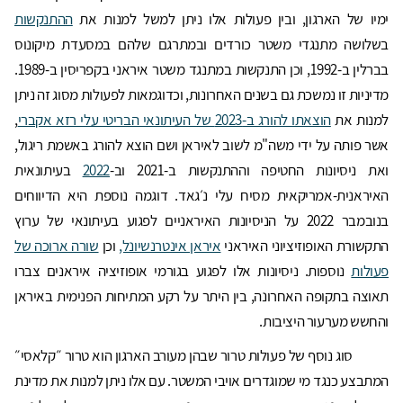
ימיו של הארגון, ובין פעולות אלו ניתן למשל למנות את
ההתנקשות
בשלושה מתנגדי משטר כורדים ובמתרגם שלהם במסעדת מיקונוס
בברלין ב-1992, וכן התנקשות במתנגד משטר איראני בקפריסין ב-1989.
מדיניות זו נמשכת גם בשנים האחרונות, וכדוגמאות לפעולות מסוג זה ניתן
למנות את
הוצאתו להורג ב-2023 של העיתונאי הבריטי עלי רזא אקברי
,
אשר פותה על ידי משה"מ לשוב לאיראן ושם הוצא להורג באשמת ריגול,
ואת ניסיונות החטיפה וההתנקשות ב-2021 וב-
2022
בעיתונאית
האיראנית-אמריקאית מסיח עלי נ׳גאד. דוגמה נוספת היא הדיווחים
בנובמבר 2022 על הניסיונות האיראניים לפגוע בעיתונאי של ערוץ
התקשורת האופוזיציוני האיראני
איראן אינטרנשיונל,
וכן
שורה ארוכה של
פעולות
נוספות. ניסיונות אלו לפגוע בגורמי אופוזיציה איראנים צברו
תאוצה בתקופה האחרונה, בין היתר על רקע המתיחות הפנימית באיראן
והחשש מערעור היציבות.
סוג נוסף של פעולות טרור שבהן מעורב הארגון הוא טרור ״קלאסי״
המתבצע כנגד מי שמוגדרים אויבי המשטר. עם אלו ניתן למנות את מדינת