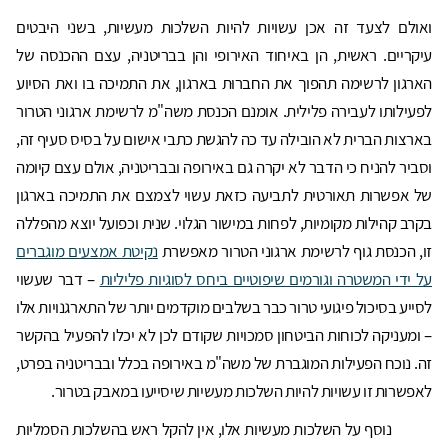
ואולם לצעד זה אכן עשויות להיות השלכות מעשיות, בשני היבטים
עיקריים. ראשית, הן באיחוד האירופי והן בבריטניה, עצם ההכנסה של
הארגון לרשימה תהפוך את החברוּת בארגון, את התמיכה בו ואת הסיוע
לפעילותו לעבירה פלילית. אומנם הכנסת משה"מ לרשימת ארגוני הטרור
בארצות הברית לא הובילה עד כה להגשת כתבי אישום על בסיס סעיף זה,
וסביר להניח כי הדבר לא יקרה גם באירופה ובבריטניה, אולם עצם קיומה
של אפשרות תאורטית לתביעה כזאת עשוי לצמצם את התמיכה בארגון
בקרב קהילות מקומיות, לפחות במישור הגלוי. שנית וכפועל יוצא מהפללה
זו, הכנסת גוף לרשימת ארגוני הטרור מאפשרת
נקיטת אמצעים מוגברים
על ידי המשטרה וגורמים שיפוטיים ביחס לסוגיות פליליות
– דבר שעשוי
לסייע בסיכול פיגועי טרור כבר בשלבים מוקדמים יותר של התארגנויות אלו
– ומעניקה לכוחות הביטחון סמכויות שקודם לכן לא יכלו להפעיל בהקשר
זה. נוכח הפעילות המוגברת של משה"מ באירופה בכלל ובבריטניה בפרט,
לאפשרות זו עשויות להיות השלכות מעשיות שיסייעו במאבק בטרור.
נוסף על השלכות מעשיות אלו, אין להקל ראש בהשלכות הסמליות