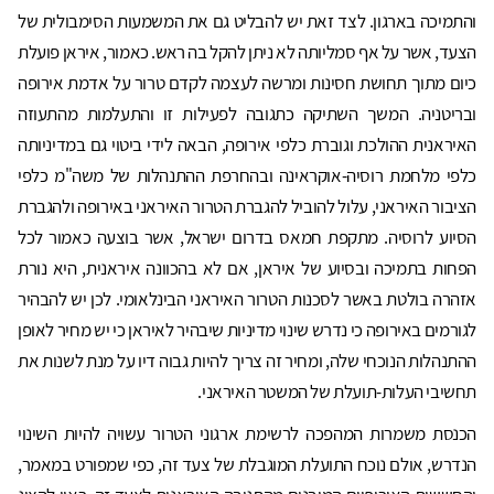
והתמיכה בארגון. לצד זאת יש להבליט גם את המשמעות הסימבולית של
הצעד, אשר על אף סמליותה לא ניתן להקל בה ראש. כאמור, איראן פועלת
כיום מתוך תחושת חסינות ומרשה לעצמה לקדם טרור על אדמת אירופה
ובריטניה. המשך השתיקה כתגובה לפעילות זו והתעלמות מהתעוזה
האיראנית ההולכת וגוברת כלפי אירופה, הבאה לידי ביטוי גם במדיניותה
כלפי מלחמת רוסיה-אוקראינה ובהחרפת ההתנהלות של משה"מ כלפי
הציבור האיראני, עלול להוביל להגברת הטרור האיראני באירופה ולהגברת
הסיוע לרוסיה. מתקפת חמאס בדרום ישראל, אשר בוצעה כאמור לכל
הפחות בתמיכה ובסיוע של איראן, אם לא בהכוונה איראנית, היא נורת
אזהרה בולטת באשר לסכנות הטרור האיראני הבינלאומי. לכן יש להבהיר
לגורמים באירופה כי נדרש שינוי מדיניות שיבהיר לאיראן כי יש מחיר לאופן
ההתנהלות הנוכחי שלה, ומחיר זה צריך להיות גבוה דיו על מנת לשנות את
תחשיבי העלות-תועלת של המשטר האיראני.
הכנסת משמרות המהפכה לרשימת ארגוני הטרור עשויה להיות השינוי
הנדרש, אולם נוכח התועלת המוגבלת של צעד זה, כפי שמפורט במאמר,