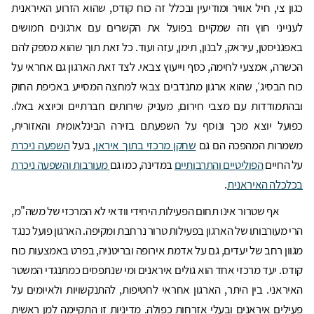
כגון צי, חיל אוויר ומודיעין ובכלל זה כוח קודס, שהוא הזרוע האיראנית
לענייני חוץ וזה שמקיים בפועל את הקשרים עם ארגונים חמושים
באפגניסטן, עיראק, לבנון, תימן, עזה ועוד. כל זאת תוך שהוא מספק להם
הכשרה, אמצעי לחימה, כסף וייעוץ צבאי. לצד זאת הארגון גם אחראי על
כוח הבסיג׳, שהוא ארגון מתנדבים צבאי למחצה המסייע באכיפת החוק
ובהתמודדות עם מצבי חירום, מעניק שירותים חברתיים וכיוצא באלו.
כפועל יוצא מכך ונוסף על השפעתם בזירה הבינלאומית והאזורית,
משמרות המהפכה הם גם
שחקן מרכזי בתוך איראן
, בעל
השפעה ניכרת
על החיים
הפוליטיים והתרבותיים
במדינה, כמו גם
מעורבות והשפעה ניכרת
בכלכלה האיראנית
.
אף שטרור אינו תחום הפעילות היחידי וודאי לא המרכזי של משה"מ,
הרי מעורבותו של הארגון בפעילות טרור נרחבת ומקיפה. הארגון פועל כנגד
מגוון רחב של יעדים, גם על אדמת אירופה ובריטניה, בפרט באמצעות כוח
קודס. יעד מרכזי אחד הוא גולים איראנים ומי שנתפסים כמתנגדי המשטר
האיראני. בין היתר, הארגון אחראי לחטיפות, להתנקשויות ולאיומים על
פעילים איראנים ובעלי אזרחות כפולה. מדיניות זו התקיימה למן ראשית