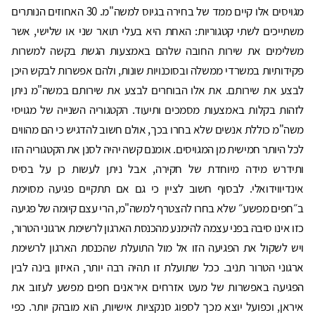
מגויסים אלו קיים ממד של בחירה בגיוס למשה"מ. 30 האחוזים הנותרים
משתייכים לשתי קטגוריות: האחת היא בעלי תואר שני או שלישי, אשר
משלימים את שירות החובה שלהם באמצעות הגשת בקשה למשרות
פקידותיות במשרדי ממשלה ובסוכנויות שונות, ולהם אפשרות לבקש היכן
לבצע את שירותם. את אלו הבוחרים לבצע את שירותם במשה"מ ניתן
לזהות בקלות באמצעות מסמכים ותיעוד. הקטגוריה השנייה של מגויסי
משה"מ כוללת אנשים שלא בחרו בכך, אולם חשוב להדגיש כי הם מהווים
לכל היותר חמישית מן המגויסים. אומנם קשה יהיה לסנן את הקטגוריה הזו
ותידרש מידה מיוחדת של חקירה, אבל ניתן לעשות כן על בסיס
אינדיווידואלי. לבסוף חשוב לציין כי גם אם תתקיים פגיעה מסוימת
ב״חפים מפשע״ שלא בחרו להצטרף למשה"מ, הרי עצם קיומה של פגיעה
כזו אינו סיבה בפני עצמה להימנע מהכנסת הארגון לרשימת ארגוני הטרור,
ויש לשקול את הפגיעה הזו אל מול התועלת שהכנסת הארגון לרשימת
ארגוני הטרור תניב. ככל שתועלת זו תהיה רבה יותר, האיזון בינה לבין
הפגיעה באפשרות של מעט אזרחים איראנים חפים מפשע לעזוב את
איראן, וכפועל יוצא מכך לספוג סנקציות אישיות, הוא מובהק יותר. כפי