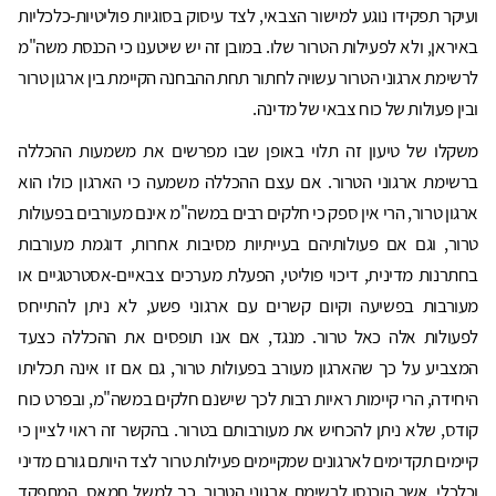
ועיקר תפקידו נוגע למישור הצבאי, לצד עיסוק בסוגיות פוליטיות-כלכליות
באיראן, ולא לפעילות הטרור שלו. במובן זה יש שיטענו כי הכנסת משה"מ
לרשימת ארגוני הטרור עשויה לחתור תחת ההבחנה הקיימת בין ארגון טרור
ובין פעולות של כוח צבאי של מדינה.
משקלו של טיעון זה תלוי באופן שבו מפרשים את משמעות ההכללה
ברשימת ארגוני הטרור. אם עצם ההכללה משמעה כי הארגון כולו הוא
ארגון טרור, הרי אין ספק כי חלקים רבים במשה"מ אינם מעורבים בפעולות
טרור, וגם אם פעולותיהם בעייתיות מסיבות אחרות, דוגמת מעורבות
בחתרנות מדינית, דיכוי פוליטי, הפעלת מערכים צבאיים-אסטרטגיים או
מעורבות בפשיעה וקיום קשרים עם ארגוני פשע, לא ניתן להתייחס
לפעולות אלה כאל טרור. מנגד, אם אנו תופסים את ההכללה כצעד
המצביע על כך שהארגון מעורב בפעולות טרור, גם אם זו אינה תכליתו
היחידה, הרי קיימות ראיות רבות לכך שישנם חלקים במשה"מ, ובפרט כוח
קודס, שלא ניתן להכחיש את מעורבותם בטרור. בהקשר זה ראוי לציין כי
קיימים תקדימים לארגונים שמקיימים פעילות טרור לצד היותם גורם מדיני
וכלכלי, אשר הוכנסו לרשימת ארגוני הטרור. כך למשל חמאס, המתפקד