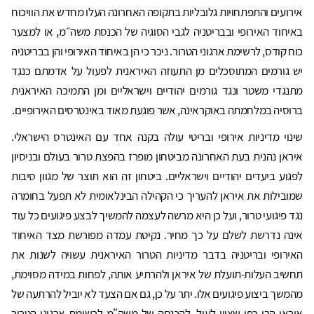
אירועים והתפתחויות גלובליות בתקופה האחרונה העלו מחדש את הוויכוח
באיחוד האירופי ובבריטניה לגבי הסוגיה של הכנסת משה״מ, או למצער
כוח קודס, לרשימת ארגוני הטרור. ניכר כי הן באיחוד האירופי והן בבריטניה
יש גורמים המתוסכלים מן התעוזה האיראנית לפעול על אדמתם כנגד
מתנגדי משטר ונגד גורמים יהודיים וישראליים ומן התמיכה האיראנית
ברוסיה במלחמתה באוקראינה, אשר פוגעת מאוד באינטרסים האירופיים.
שינוי מדיניות אירופי ובריטי עולה בקנה אחד עם האינטרס הישראלי.
איראן נהנית בעת האחרונה מביטחון מופרז בהפצת טרור בעולם ובניסיון
לפגוע ביעדים יהודיים וישראליים. ביטחון זה הוא תוצר של מגוון סיבות
שמובילות את איראן להעריך כי הקהילה הבינלאומית לא תפעל בחומרה
נגד פיגועי טרור, ועל כן היא מרשה לעצמה להמשיך לבצע פיגועים כל עוד
אינה נדרשת לשלם על כך מחיר. נקיטת עמדה מפורשת מצד האיחוד
האירופי ובריטניה בדבר מדיניות הטרור האיראנית עשויה לשנות את
תחשיב העלות-תועלת של איראן ולהרתיע אותה, לפחות במידה מסוימת,
מהמשך ביצוע פיגועים אלו. יתר על כן, גם אם הצעד לא יוביל להרתעה של
איראן הרי כפי שצוין לעיל, להכנסה של משה"מ לרשימת ארגוני הטרור