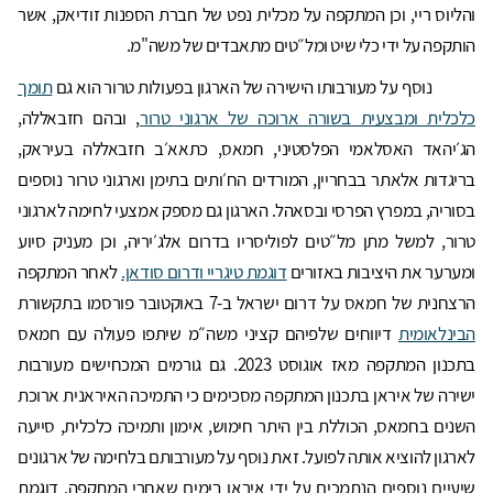
והליוס ריי, וכן המתקפה על מכלית נפט של חברת הספנות זודיאק, אשר
הותקפה על ידי כלי שיט ומל״טים מתאבדים של משה"מ.
נוסף על מעורבותו הישירה של הארגון בפעולות טרור הוא גם
תומך
כלכלית ומבצעית בשורה ארוכה של ארגוני טרור
, ובהם חזבאללה,
הג׳יהאד האסלאמי הפלסטיני, חמאס, כתאא׳ב חזבאללה בעיראק,
בריגדות אלאתר בבחריין, המורדים הח׳ותים בתימן וארגוני טרור נוספים
בסוריה, במפרץ הפרסי ובסאהל. הארגון גם מספק אמצעי לחימה לארגוני
טרור, למשל מתן מל״טים לפוליסריו בדרום אלג׳יריה, וכן מעניק סיוע
ומערער את היציבות באזורים
דוגמת טיגריי ודרום סודאן.
לאחר המתקפה
הרצחנית של חמאס על דרום ישראל ב-7 באוקטובר פורסמו בתקשורת
הבינלאומית
דיווחים שלפיהם קציני משה״מ שיתפו פעולה עם חמאס
בתכנון המתקפה מאז אוגוסט 2023. גם גורמים המכחישים מעורבות
ישירה של איראן בתכנון המתקפה מסכימים כי התמיכה האיראנית ארוכת
השנים בחמאס, הכוללת בין היתר חימוש, אימון ותמיכה כלכלית, סייעה
לארגון להוציא אותה לפועל. זאת נוסף על מעורבותם בלחימה של ארגונים
שיעיים נוספים הנתמכים על ידי איראן בימים שאחרי המתקפה, דוגמת