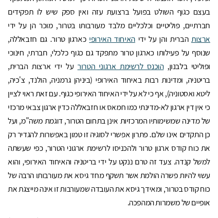
בעצם כגוף השולט בפועל ברצועת עזה ואין ספק שיש לו תפקידים
חברתיים, פוליטיים וכלכליים מלבד מעורבותו בטרור, מוכר הן על ידי
ארצות
הברית והן על ידי
האיחוד האירופי
כארגון טרור. גם חזבאללה,
שנוסף על פעילותו כארגון טרור מתפקד גם כגוף כלכלי, חברתי, חינוכי
ופוליטי בלבנון,
הוכנס לרשימת ארגוני הטרור
על ידי ארצות הברית,
בריטניה, ומדינות רבות באיחוד האירופי (ביניהן גרמניה, הולנד, צ'כיה,
ליטא ואסטוניה), אף כי לא על ידי האיחוד האירופי כגוף. עם זאת ראוי לציין
כי אין דין ארגון לא-מדינתי כמו חמאס או חזבאללה כדין ארגון צבאי מרכזי
של מדינה שמשימותיו המרכזיות אינן בתחום הטרור, דוגמת משה"מ, ועל
כן התקדים אינו שלם. פתרון אפשרי לסוגיה זו טמון באפשרות להגדיר רק
את כוח קודס ארגון טרור ולהכניסו לרשימת ארגוני הטרור, כפי שעשתה
למשל קנדה. צעד זה טרם ננקט על ידי בריטניה והאיחוד האירופי, והוא
עשוי להיות פשרה הולמת אשר תשקף מחד גיסא את מעורבותו הרבה של
כוח קודס בטרור, ומאידך גיסא את העובדה שמעורבות זו אינה מייצגת את
אופיים של משמרות המהפכה.