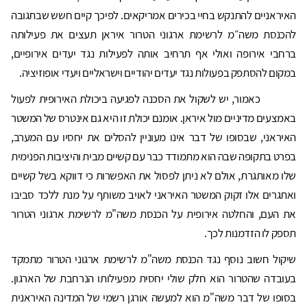
האיראניים להתנקש בחיי בכירים אמריקאים. לפיכך קיים חשש שבתגובה
להכנסת משה״מ לרשימת ארגוני הטרור איראן תעצים את פעילותה
ברחבי אירופה ואולי אף תרחיב אותה לפעילות נגד יעדים אירופיים,
במקום להסתפק בפעולות נגד יעדים יהודיים וישראליים ויעדי אופוזיציה.
כאמור, יש לשקול את הסכנה לפגיעה ביכולת האירופית לפעול
באמצעים מדיניים מול איראן. אומנם יכולת זו היא גם אינטרס של המשטר
האיראני, שבסופו של דבר אינו מעוניין להסלים את יחסיו עם המערב,
בפרט בתקופה שבה הוא מתמודד כבר עם קשיים מבית והיציבות הפנימית
שלו מאותגרת, אולם לא ניתן לפסול את האפשרות כי דווקא בשל קשיים
ואתגרים אלו זקוק המשטר האיראני לאויב משותף על מנת ללכד סביבו
את העם, והחלטה אירופית על הכנסת משה"מ לרשימת ארגוני הטרור
תספק לו הזדמנות לכך.
שיקול חשוב נוסף נגד הכנסת משה"מ לרשימת ארגוני הטרור מתמקד
בעובדה שהטרור הוא חלק שולי יחסית מפעילותו הנרחבת של הארגון.
בסופו של דבר משה"מ הוא למעשה אורגן רשמי של המדינה האיראנית