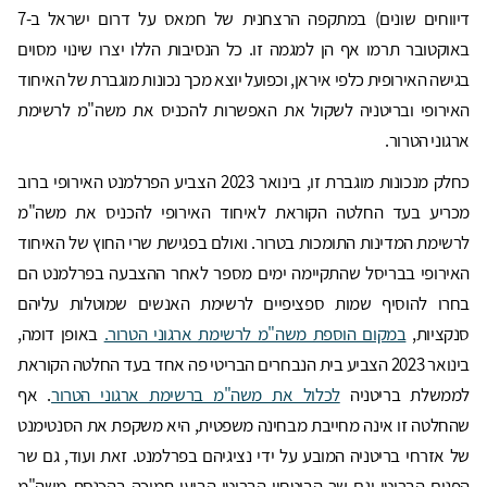
דיווחים שונים) במתקפה הרצחנית של חמאס על דרום ישראל ב-7
באוקטובר תרמו אף הן למגמה זו. כל הנסיבות הללו יצרו שינוי מסוים
בגישה האירופית כלפי איראן, וכפועל יוצא מכך נכונות מוגברת של האיחוד
האירופי ובריטניה לשקול את האפשרות להכניס את משה"מ לרשימת
ארגוני הטרור.
כחלק מנכונות מוגברת זו, בינואר 2023 הצביע הפרלמנט האירופי ברוב
מכריע בעד החלטה הקוראת לאיחוד האירופי להכניס את משה"מ
לרשימת המדינות התומכות בטרור. ואולם בפגישת שרי החוץ של האיחוד
האירופי בבריסל שהתקיימה ימים מספר לאחר ההצבעה בפרלמנט הם
בחרו להוסיף שמות ספציפיים לרשימת האנשים שמוטלות עליהם
סנקציות,
במקום הוספת משה"מ לרשימת ארגוני הטרור.
באופן דומה,
בינואר 2023 הצביע בית הנבחרים הבריטי פה אחד בעד החלטה הקוראת
לממשלת בריטניה
לכלול את משה"מ ברשימת ארגוני הטרור
. אף
שהחלטה זו אינה מחייבת מבחינה משפטית, היא משקפת את הסנטימנט
של אזרחי בריטניה המובע על ידי נציגיהם בפרלמנט. זאת ועוד, גם שר
הפנים הבריטי וגם שר הביטחון הבריטי הביעו תמיכה בהכנסת משה"מ