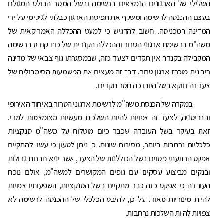
השלילי של הארגונים הנמצאים ברשימה ובשל המסר הבולט המגולם
בעצם ההכנסה לרשימה ומשקף את תפיסת הארגון כבלתי לגיטימי על ידי
המדינה המכניסה. חשוב להדגיש כי למעט ההכללה האמריקאית של
משה"מ ברשימת ארגוני הטרור וההכללה הקנדית של כוח קודס ברשימה
המקבילה בקנדה אין תקדים לצעד כזה, שבמסגרתו גוף צבאי של מדינה
ריבונית מוכרז ארגון טרור. דבר זה מעצים את המשמעות הסימבולית של
צעד זה דווקא בשל היותו כה חסר תקדים.
במקרה של הכנסת משה"מ לרשימת ארגוני הטרור באיחוד האירופי
ובבריטניה, לצעד זה צפויות להיות השלכות מעשיות מצומצמות למדי.
זאת בעיקר בשל העובדה שכבר כיום מוטלות על משה"מ סנקציות
כלכליות נרחבות ביותר, מסיבות שונות. כן ניתן לטעון כי עשוי להתקיים
אפקט הרתעתי מסוים בשל הכוללנות של הצעד, אשר יניא חברות גדולות
ובנקים מביצוע עסקים עם גופים המקושרים למשה"מ, אולם נוכח
העובדה כי אפקט כזה כבר מתקיים בשל הסנקציות, השפעותיו צפויות
להיות מינוריות מאוד. על כן, להיבט הכלכלי של ההכנסה לרשימה לא
צפויות להיות השלכות נרחבות.