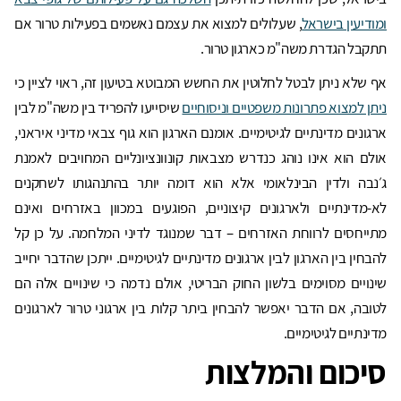
ומודיעין בישראל
, שעלולים למצוא את עצמם נאשמים בפעילות טרור אם
תתקבל הגדרת משה"מ כארגון טרור.
אף שלא ניתן לבטל לחלוטין את החשש המבוטא בטיעון זה, ראוי לציין כי
ניתן למצוא פתרונות משפטיים וניסוחיים
שיסייעו להפריד בין משה"מ לבין
ארגונים מדינתיים לגיטימיים. אומנם הארגון הוא גוף צבאי מדיני איראני,
אולם הוא אינו נוהג כנדרש מצבאות קונוונציונליים המחויבים לאמנת
ג׳נבה ולדין הבינלאומי אלא הוא דומה יותר בהתנהגותו לשחקנים
לא-מדינתיים ולארגונים קיצוניים, הפוגעים במכוון באזרחים ואינם
מתייחסים לרווחת האזרחים – דבר שמנוגד לדיני המלחמה. על כן קל
להבחין בין הארגון לבין ארגונים מדינתיים לגיטימיים. ייתכן שהדבר יחייב
שינויים מסוימים בלשון החוק הבריטי, אולם נדמה כי שינויים אלה הם
לטובה, אם הדבר יאפשר להבחין ביתר קלות בין ארגוני טרור לארגונים
מדינתיים לגיטימיים.
סיכום והמלצות