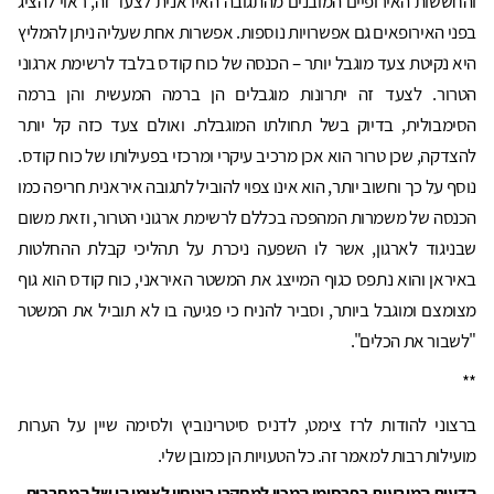
והחששות האירופיים המובנים מהתגובה האיראנית לצעד זה, ראוי להציג
בפני האירופאים גם אפשרויות נוספות. אפשרות אחת שעליה ניתן להמליץ
היא נקיטת צעד מוגבל יותר – הכנסה של כוח קודס בלבד לרשימת ארגוני
הטרור. לצעד זה יתרונות מוגבלים הן ברמה המעשית והן ברמה
הסימבולית, בדיוק בשל תחולתו המוגבלת. ואולם צעד כזה קל יותר
להצדקה, שכן טרור הוא אכן מרכיב עיקרי ומרכזי בפעילותו של כוח קודס.
נוסף על כך וחשוב יותר, הוא אינו צפוי להוביל לתגובה איראנית חריפה כמו
הכנסה של משמרות המהפכה בכללם לרשימת ארגוני הטרור, וזאת משום
שבניגוד לארגון, אשר לו השפעה ניכרת על תהליכי קבלת ההחלטות
באיראן והוא נתפס כגוף המייצג את המשטר האיראני, כוח קודס הוא גוף
מצומצם ומוגבל ביותר, וסביר להניח כי פגיעה בו לא תוביל את המשטר
"לשבור את הכלים".
**
ברצוני להודות לרז צימט, לדניס סיטרינוביץ ולסימה שיין על הערות
מועילות רבות למאמר זה. כל הטעויות הן כמובן שלי.
הדעות המובעות בפרסומי המכון למחקרי ביטחון לאומי הן של המחברים