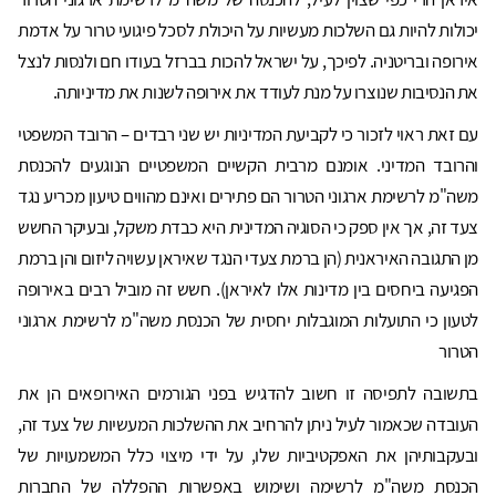
יכולות להיות גם השלכות מעשיות על היכולת לסכל פיגועי טרור על אדמת
אירופה ובריטניה. לפיכך, על ישראל להכות בברזל בעודו חם ולנסות לנצל
את הנסיבות שנוצרו על מנת לעודד את אירופה לשנות את מדיניותה.
עם זאת ראוי לזכור כי לקביעת המדיניות יש שני רבדים – הרובד המשפטי
והרובד המדיני. אומנם מרבית הקשיים המשפטיים הנוגעים להכנסת
משה"מ לרשימת ארגוני הטרור הם פתירים ואינם מהווים טיעון מכריע נגד
צעד זה, אך אין ספק כי הסוגיה המדינית היא כבדת משקל, ובעיקר החשש
מן התגובה האיראנית (הן ברמת צעדי הנגד שאיראן עשויה ליזום והן ברמת
הפגיעה ביחסים בין מדינות אלו לאיראן). חשש זה מוביל רבים באירופה
לטעון כי התועלות המוגבלות יחסית של הכנסת משה"מ לרשימת ארגוני
הטרור
בתשובה לתפיסה זו חשוב להדגיש בפני הגורמים האירופאים הן את
העובדה שכאמור לעיל ניתן להרחיב את ההשלכות המעשיות של צעד זה,
ובעקבותיהן את האפקטיביות שלו, על ידי מיצוי כלל המשמעויות של
הכנסת משה"מ לרשימה ושימוש באפשרות ההפללה של החברות