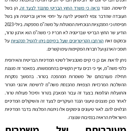
לרשימה. מנגד
נראה כי משרד החוץ הבריטי מתנגד לצעד זה
, הן בשל
העובדה שהדבר צפוי להשפיע לרעה על יחסי איראן ובריטניה והן בשל
תפיסתו כי הסנקציות הנוכחיות המוטלות על משה"מ מספקות. ביולי 2023
הודיע שר החוץ הבריטי שבריטניה לא תכריז כי משה"מ הוא ארגון טרור,
ובמקום זאת
הורחבו הקריטריונים שעל בסיסם ניתן להטיל סנקציות
על
תומכי הארגון ועל חברות המקיימות עימו קשרים.
ניתן לראות אם כן כי קיים פוטנציאל לשינוי המדיניות הבריטית והאירופית
כלפי משה"מ, אף כי רבים עדיין הקשיים בהתממשותו. במאמר זה מוצגת
תחילה מעורבותם של משמרות המהפכה בטרור. בהמשך נסקרות
ההשלכות המרכזיות הצפויות מהכנסת משה"מ לרשימת ארגוני הטרור
והתועלות הגלומות בצעד זה עבור המאבק בטרור וסיכול פעולות טרור.
לאחר מכן מוצגים טיעוני הנגד העיקריים לצעד זה והשיקולים המדיניים
הנלווים להם. לאור טיעונים ונימוקים אלו ניתנות המלצות בדבר המדיניות
הישראלית הראויה בנסיבות שנוצרו.
מעורבותם של משמרות