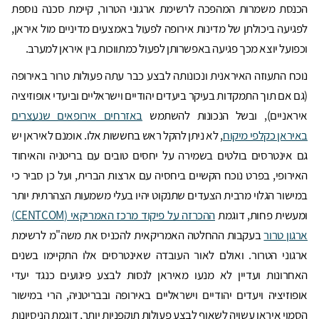
הכנסת משמרות המהפכה לרשימת ארגוני הטרור, קיימת סכנה נוספת
לפגיעה ביכולתן של מדינות אירופה לפעול באמצעים מדיניים מול איראן,
וכפועל יוצא מכך פגיעה באפשרותן לפעול כמתווכות בין איראן למערב.
נוכח התעוזה האיראנית ונכונותה לבצע כבר עתה פעולות טרור באירופה
(גם אם תוך התמקדות בעיקר ביעדים יהודיים וישראליים וביעדי אופוזיציה
איראניים), ובשל הנכונות להשתמש
באזרחים אירופאים שנעצרים
באיראן כקלפי מיקוח
, לא ניתן להקל ראש בחששות אלו. אומנם לאיראן יש
גם אינטרסים בולטים בשמירה על יחסים טובים עם בריטניה והאיחוד
האירופי, בפרט נוכח הקשיים ביחסיה עם ארצות הברית, ועל כן סביר כי
במישור הגלוי מרבית הצעדים שתנקוט יהיו בעלי משמעות הצהרתית יותר
ומעשית פחות, דוגמת
ההכרזה על פיקוד מרכז האמריקאי (CENTCOM)
ארגון טרור
בעקבות ההחלטה האמריקאית להכניס את משה"מ לרשימת
ארגוני הטרור. ואולם לאור העובדה שאינטרסים אלו התקיימו בשנים
האחרונות ועדיין לא מנעו מאיראן לנסות לבצע פיגועים כנגד יעדי
אופוזיציה ויעדים יהודיים וישראליים באירופה ובבריטניה, הרי במישור
הסמוי איראן עשויה לשאוף לבצע פעולות תוקפניות יותר, דוגמת הניסיונות