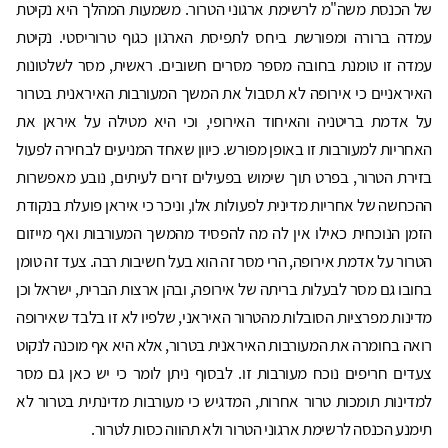
של הכנסת משה"מ לרשימת ארגוני הטרור. משמעות המהלך היא נקיטת
עמדה ברורה ומפורשת ביחס לתפיסת הארגון כגוף טרוריסטי. נקיטת
עמדה זו טומנת בחובה מספר מסרים חשובים. ראשית, מסר לשלטונות
האיראניים כי אירופה לא תסבול את המשך המעורבות האיראנית בטרור
על אדמת בריטניה והאיחוד האירופי, וכי היא מטילה על איראן את
האחריות למעורבות זו באופן מפורש. כיוון שאחד המניעים לבחירה לפעול
בזירת הטרור, בפרט תוך שימוש בפעילים זרים לעיתים, נובע מאפשרות
ההכחשה של אחריות מדינית לפעולות אלו, וניכר כי איראן פועלת בנקודת
הזמן הנוכחית כאילו אין לה מה להפסיד מהמשך המעורבות ואף מייזום
הטרור על אדמת אירופה, הרי מסר זה הוא בעל חשיבות רבה. צעד זה טומן
בחובו גם מסר לבעלות בריתה של אירופה, ובהן ארצות הברית, ישראל וכן
מדינות מפרציות הסובלות מהטרור האיראני, שלפיו לא זו בלבד שאירופה
רואה בחומרה את המעורבות האיראנית בטרור, אלא היא אף מוכנה לנקוט
צעדים חריפים נוכח מעורבות זו. לבסוף ניתן לומר כי יש כאן גם מסר
למדינות תומכות טרור אחרות, המדגיש כי מעורבות מדינתית בטרור לא
תימנע הכנסה לרשימת ארגוני הטרור ולא תהווה כסות לטרור.