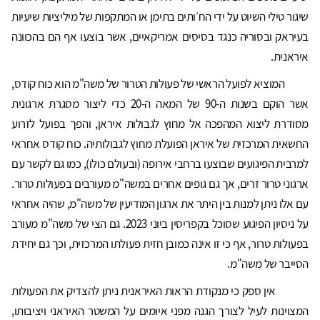
שיגור טילי השיוט על ידי הח׳ותים בתימן או המתקפות של מיליציות שיעיות
בעיראק ובסוריה כנגד בסיסים אמריקאיים, אשר בוצעו אף הם בהכוונה
איראנית.
המוציא לפועל הראשי של פעולות הטרור של משה"מ הוא כוח קודס,
אשר הוקם בשנות ה-90 של המאה ה-20 כדי ליצור מסגרת ארגונית
מסודרת ליצוא המהפכה אל מחוץ לגבולות איראן, והפך בפועל לזרוע
החשאית המרכזית של איראן הפועלת מחוץ לגבולותיה. כוח קודס אחראי
למרבית הפיגועים שבוצעו ברחבי אירופה (ובעולם כולו), כמו גם לקשר עם
ארגוני טרור זרים, אך גם גופים אחרים במשה"מ מעורבים בפעולות טרור.
עם אלו ניתן למנות בין היתר את ארגון המודיעין של משה"מ, שהיה אחראי
על ניסיון הפיגוע שסוכל בקפריסין ביוני 2023. גם הצי של משה"מ מעורב
בפעולות טרור, אף כי זו אינה כמובן חזית פעולתו המרכזית, וכך גם יחידת
הסייבר של משה"מ.
אין ספק כי מנקודת הראות האיראנית ניתן להצדיק את הפעולות
המצוינות לעיל לצורך הגנה מפני איומים על המשטר האיראני ויציבותו,