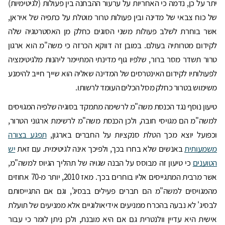
יתר על כן, נדמה כי האחריות על ערעור ההבחנה בין פעולות (לגיטימיות)
של כוח צבאי של מדינה ובין פעולות טרור מוטלת על כתפיה של איראן,
אשר בוחרת לשלב פעולות משני הסוגים כחלק מן האסטרטגיה שלה
לקידום מטרותיה בעולם. במובן זה דווקא הכרזה כי משה"מ הוא ארגון
טרור תשדר מסר ברור, שלפיו גוף מדינתי המתיימר ליהנות מלגיטימציה
לפעולותיו לקידום האינטרסים של המדינה שאליה הוא שייך חייב להימנע
משימוש בטרור כחלק מסל הכלים העומד לרשותו.
טיעון נוסף נגד הכנסת משה"מ לרשימה מתמקד בסוגיה שלפיה המגויסים
למשה"מ הם מגויסי חובה, ולכן הכנסת משה"מ לרשימת ארגוני הטרור,
וכפועל יוצא מכך הטלת סנקציות על החברים בארגון,
תפגע בצורה
משמעותית
באנשים שלא בחרו בכך, ולפיכך אינה לגיטימית. עם זאת
יש
הטוענים
כי טיעון זה מבוסס על הבנה שגויה של תהליך הגיוס למשה"מ,
אשר מרבית המתגייסים אליו בוחרים בכך. מאז 2010, יותר מ-70 אחוזים
מהמגויסים למשה"מ הם חברים פעילים בבסיג', וגם אם התגייסותם
לבסיג' לא נבעה בהכרח ממניעים אידיאולוגיים אלא ממניעים של תועלת
אישית היא עדיין וולנטרית גם אם היא מובנת, ולכן ניתן לומר כי עבור