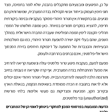
על כן, הפיגועים ומבצעיהם מתקבלים בהבנה, שלא לומר בתמיכה, מצד
חוגי הימין העמוק ובייחוד אנשי הקהילות בגדה המערבית, שמשורותיהן הם
מגיעים. גם בתקשורת אין הטרור היהודי מסוקר בעקביות ובנימה ביקורתית
חריפה, להוציא במקרים חמורים במיוחד. כאן טמונה חולשתו של הספר:
תהליכי הקצנה לימין המפה הפוליטית שעברה החברה הישראלית במהלך
השנים, שהם בעלי זיקה ישירה לתופעת הטרור היהודי, כמו גם השלכותיה
הבעייתיות והנצברות של התופעה על דינמיקת היחסים בזירת הסכסוך
הישראלי-פלסטיני, אינם נבחנים בהרחבה ולעומק.
מפעם לפעם, בעקבות פיגוע טרור פלסטיני עולה ונשמעת קריאה להרחיב
את מפעל ההתנחלות בגדה המערבית. אף קרה שקריאה זו נענתה בחיוב
ותורגמה הלכה למעשה להרחבת הבנייה. פעילי הטרור היהודי אינם יכולים
אלא לראות בתגובה זו הכרה ממוסדת בשאיפות הנקמה, בגאולת הארץ
ובקירוב הקץ, המניעות ומצדיקות גם מעשי אלימות בלתי מורשית
(unauthorized) נגד פלסטינים.
הדעות המובעות בפרסומי המכון למחקרי ביטחון לאומי הן של המחברים
בלבד.