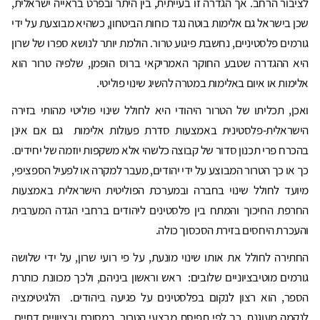
לציבור הרחב. אך הגדרה זו בעייתית, בין היתר ובפרט בראייה ישראלית,
שכן בישראל גם אלימות בוטה נגד כוחות הביטחון, כשהיא מבוצעת על ידי
גורמים פלסטיניים, נחשבת פיגוע טרור. הולמת יותר לנושא ספרו של שרון
היא ההגדרה שטבע החוקר האמריקאי ברוס הופמן, שלפיה טרור הוא
אלימות או איום באלימות במטרה להשיג שינוי פוליטי.
ואכן, תכליתו של הטרור היהודי היא לחולל שינוי פוליטי מהותי בזירה
הישראלית-פלסטינית באמצעות סדרת פעולות אלימות גם אם אינן
בהכרח פרי תכנון סדור של קבוצה כלשהי אלא משקפות יוזמה של יחידים.
כך או כך הטרור המבוצע על ידי יהודים, מעבר למקרה או לפעיל הספציפי,
מיועד לחולל שינוי בחברה ובמערכת הפוליטית הישראלית באמצעות
החרפת החיכוך והמתח בין פלסטינים ליהודים ברחבי הגדה המערבית
והעכרת היחסים בזירת הסכסוך כולה.
החתירה לחולל את אותו שינוי מוּנעת, על פי רועי שרון, על ידי שלושה
גורמים מוטיבציוניים שלובים: ראש וראשון ביניהם, ולכך מכוונת כותרת
הספר, הוא רצון לנקום בפלסטינים על פגיעה ביהודים. הלגיטימציה
לנקמה מעוגנת, כך לפי תפיסת מבצעי הטרור, במסורת ובציוויים דתיים.