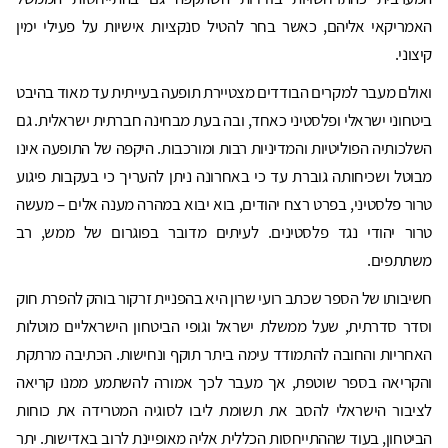
האמריקאי אליהם, כאשר בחר להטיל סנקציות אישיות על פעילי ימין
קיצוני.
ואולם מעבר למקרים הבודדים מצטיירת תופעה בעייתית עד מאוד בהיבט
ביטחוני ישראלי ופלסטיני כאחד, ובה בעת מבחינה חברתית ישראלית. גם
השלכותיה הפוליטיות והמדיניות רבות ומורכבות. היקפה של התופעה אינו
מבוטל ושכיחותה גוברת עד כי באחרונה ניתן להעריך כי בעקבות פיגוע
טרור פלסטיני, בפרט רצח יהודים, בוא יבוא במהרה מענה אלים – מעשה
טרור יהודי נגד פלסטינים. לעיתים מדובר בפוגרום של ממש, רב
משתתפים.
חשיבותו של הספר שכתב רועי שרון היא בהפניית זרקור בוהק להפרת חוק
וסדר סדרתית, שעל ממשלת ישראל וגופי הביטחון הישראליים מוטלות
האחריות והחובה להתמודד עימה ביתר תוקף ונחישות. הכתיבה מרתקת
והקריאה בספר שוטפת, אך מעבר לכך אמורה להשתמע ממנו קריאה
לציבור הישראלי להסב את תשומת ליבו לסוגיה המטרידה את כוחות
הביטחון, בעוד שההתייחסות הכללית אליה מאופיינת לרוב באדישות. יתר