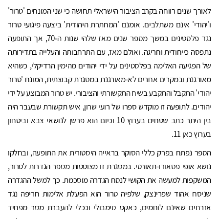
לאורך שנים רווחה בקרב הציבור הישראלי תחושה כי שני המונחים 'טרור'
ו'יהודי' אינם משתלבים. אומנם 'המחתרת היהודית' ביצעה פיגועי טרור
נגד פלסטינים במשך מספר שנים מאז שלהי שנות ה‑70, אך התופעה
נתפסה כייחודית וחריגה. ואולם מאז, עם התרחבותה והעלייה בתדירותה
של הפגיעה האלימה בפלסטינים על ידי יהודים מהימין הרדיקלי, כשהיא
מאורגנת ובמקרים אחרים לא-מאורגנת במסגרת קבוצתית, המונח 'טרור
יהודי' התקבל והתקבע בשיח התקשורתי והציבורי. יש טרור המבוצע על ידי
יהודים. לתופעה זו מוקדש ספרו של רועי שרון, איש תקשורת שבעבר היה
בין היתר כתב שטחים בערוץ 10 וכיום הוא פרשן לנושאי צבא וביטחון
בערוץ כאן 11.
הספר נפתח בפרק כללי הסוקר בראייה היסטורית את התופעה, ובחלקו
נושא אופי פסאודו-תאורטי. במסגרת זו מצוטטות מספר הגדרות לטרור,
המשקפות למעשה את הקושי לנסח הגדרה מוסכמת. כך למשל ההגדרה
שניסח אהוד שפרינצק, שלפיה טרור הוא הפעלת אלימות חריפה נגד
אזרחים שאינם לוחמים, כאקט סימבולי וככלי להעברת מסר מפחיד