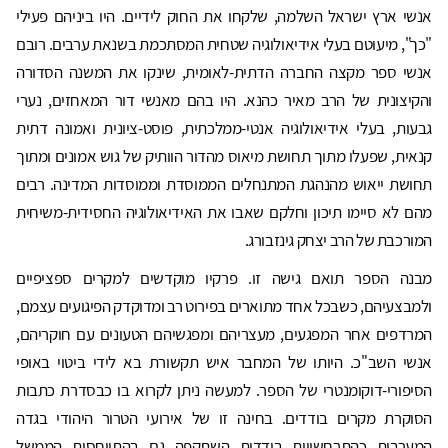
אנשי ארץ ישראל השלמה, שלקחו את החוק לידיים. היו ביניהם פעילי
"כך", מיעוטם בעלי אידיאולוגיה שטחית המסתכמת בשנאת ערבים. רובם
אנשי ספר מקצה החברה הדתית-לאומית, שינקו את המשנה הסדורה
והקיצונית של הרב מאיר כהנא. היו בהם מאנשי דור המאחזים, נערי
גבעות, בעלי אידיאולוגיה אנטי-ממלכתית, פוסט-ציונית ואמונה דתית
קנאית, שפעלו מתוך תחושת מיאוס מהדור הוותיק של גוש אמונים ומתוך
תחושת ייאוש מהנהגת המתנחלים הממוסדת וממוסדות המדינה. רבים
מהם לא סיימו תיכון וחלקם שאבו את האידיאולוגיה החסידית-משיחית
המורכבת של הרב יצחק גינזבורג.
מבנה הספר תואם גישה זו. פרקיו מוקדשים למקרים ספציפיים
ולמבצעיהם, כשבכל אחד מתוארים בפירוט רב ומדוקדק הפיגועים עצמם,
המרדפים אחר המפגעים, מעצריהם ומפגשיהם הטעונים עם חוקריהם,
אנשי השב"כ. היותו של המחבר איש תקשורת בא לידי ביטוי באופי
הסיפורי-דוקומנטרי של הספר. למעשה ניתן לקרוא בו כבסדרת כתבות
הסוקרת מקרים בודדים. בחינה זו של אירועי הטרור היהודי בגדה
המערבית כהתרחשויות בודדות השתקפה גם בהתייחסות הממשל