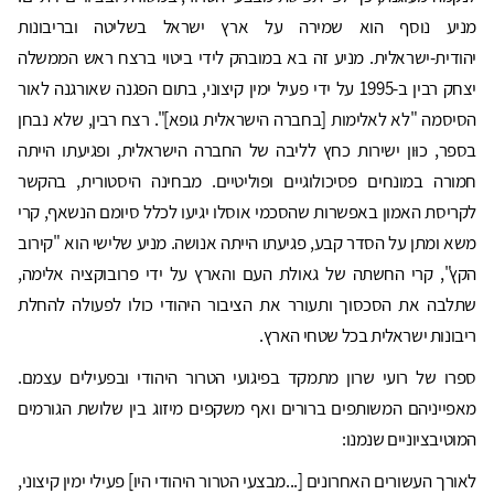
מניע נוסף הוא שמירה על ארץ ישראל בשליטה ובריבונות
יהודית-ישראלית. מניע זה בא במובהק לידי ביטוי ברצח ראש הממשלה
יצחק רבין ב-1995 על ידי פעיל ימין קיצוני, בתום הפגנה שאורגנה לאור
הסיסמה "לא לאלימות [בחברה הישראלית גופא]". רצח רבין, שלא נבחן
בספר, כוּון ישירות כחץ לליבה של החברה הישראלית, ופגיעתו הייתה
חמורה במונחים פסיכולוגיים ופוליטיים. מבחינה היסטורית, בהקשר
לקריסת האמון באפשרות שהסכמי אוסלו יגיעו לכלל סיומם הנשאף, קרי
משא ומתן על הסדר קבע, פגיעתו הייתה אנושה. מניע שלישי הוא "קירוב
הקץ", קרי החשתה של גאולת העם והארץ על ידי פרובוקציה אלימה,
שתלבה את הסכסוך ותעורר את הציבור היהודי כולו לפעולה להחלת
ריבונות ישראלית בכל שטחי הארץ.
ספרו של רועי שרון מתמקד בפיגועי הטרור היהודי ובפעילים עצמם.
מאפייניהם המשותפים ברורים ואף משקפים מיזוג בין שלושת הגורמים
המוטיבציוניים שנמנו:
לאורך העשורים האחרונים [...מבצעי הטרור היהודי היו] פעילי ימין קיצוני,