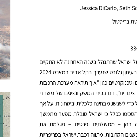
Jessica DiCarlo, Seth S
טת בריסטול
33
 של ישראל שהתנהל בשנה האחרונה לא התקיים
בקריה או במשכן הכנסת, אלא בכנס התשתיות של העיתון גלובס שנערך בתל אביב במארס 2024
שאים אזרחיים וטכנוקרטיים כגון "איך תיראה מערכת הרכבות
 תחבורה ציבורית", דנו בכירי המשק ונציגים של משרדי
די לשגשג מבחינה כלכלית וביטחונית. על אף
ם הסכימו ככלל כי ישראל סובלת מפער מתמשך
Infrastructu), וכי השקעה בהן – ממשלתית ופרטית – מגלמת את
נים הקרובות. מתווה רכבת ישראל בפריפריות