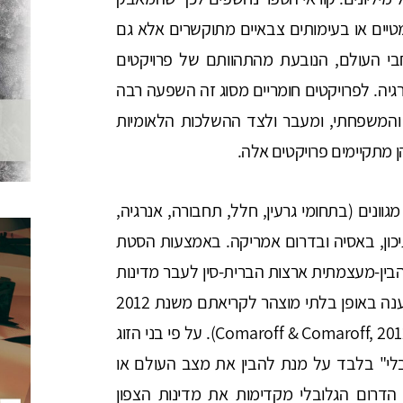
טיים או בעימותים צבאיים מתוקשרים אלא גם
חבי העולם, הנובעת מהתהוותם של פרויקטים
גיה. לפרויקטים חומריים מסוג זה השפעה רבה
והמשפחתי, ומעבר ולצד ההשלכות הלאומיות
 מתקיימים פרויקטים אלה.
קטי תשתית מגוונים (בתחומי גרעין, חלל, תחבורה, אנרגיה,
כון, באסיה ובדרום אמריקה. באמצעות הסטת
ין-מעצמתית ארצות הברית-סין לעבר מדינות
רבות בדרום הגלובלי או בעולם השלישי – הספר נענה באופן בלתי מוצהר לקריאתם משנת 2012
של החוקרים ג'ין וג'ון קומרוף ל"תאוריה מהדרום" (Comaroff & Comaroff, 2012). על פי בני הזוג
לי" בלבד על מנת להבין את מצב העולם או
הדרום הגלובלי מקדימות את מדינות הצפון