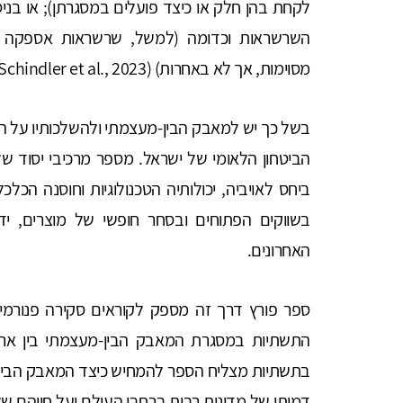
לקחת בהן חלק או כיצד פועלים במסגרתן); או בניס
השרשראות וכדומה (למשל, שרשראות אספקה מס
מסוימות, אך לא באחרות) (Schindler et al., 2023).
בשל כך יש למאבק הבין-מעצמתי ולהשלכותיו על ה
הביטחון הלאומי של ישראל. מספר מרכיבי יסוד של
ביחס לאויביה, יכולותיה הטכנולוגיות וחוסנה הכלכ
בשווקים הפתוחים ובסחר חופשי של מוצרים, יד
האחרונים.
ספר פורץ דרך זה מספק לקוראים סקירה פנורמי
התשתיות במסגרת המאבק הבין-מעצמתי בין ארצ
בתשתיות מצליח הספר להמחיש כיצד המאבק הבין-מ
דמותן של מדינות רבות ברחבי העולם ועל חייהם ש