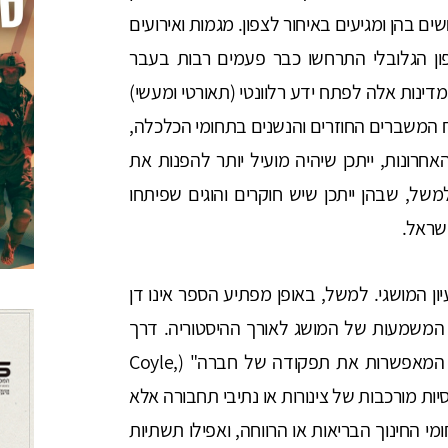
 בהן ומגיעים באיחור לצפון. מגמות ואירועים
פון הגלובלי התרחשו כבר פעמים רבות בעבר
דינות אלה לפתח ידע רלוונטי (תאורטי ומעשי)
 המשברים החוזרים והנשנים בתחומי הכלכלה,
חרונות, ייתכן שיהיה מועיל יותר להפנות את
ל, שבהן ייתכן שיש חוקרים והוגים שפיתחו
ישראל.
 המושגי. למשל, באופן מפתיע הספר אינו דן
משמעות של המושג לאורך ההיסטוריה. דרך
אחת להבין את המושג היא "מערכת של מערכות המאפשרות את תפקודה של חברה" (Coyle,
דסיות מורכבות של צינורות או נתיבי תחבורה אלא
י החינוך הבריאות או הרווחה, ואפילו תשתיות