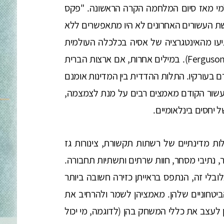
מי מאז סיום המלחמה הקרה הראשונה. "פקס
ת העשורים האחרונים לא היו מתאפשרים ללא
יעו מהאינטגרציה של אסיה בכלכלה העולמית
ובפרט השתלבותה של סין (Ferguson & Schularick, 2007). במילים אחרות, אם ארצות הברית
ם בעורקיו. התלות ההדדית בין המדינות אומנם
העשור הקודם מאמצים רבים על מנת לצמצמה,
יחסים בינלאומיים.
ולות מדינתיים של רשתות תקשורת, צינורות גז
ר, נתיבי מסחר, חוות שרתים ותשתיות תחבורה.
ובלי זה, הנתפס בראייתן כזירה חשובה ביותר
ביטחוניים שלהן. מאמציהן לשמר ולהרחיב את
ן לעצב את כללי המשחק בהן (לדוגמה, מי יכול