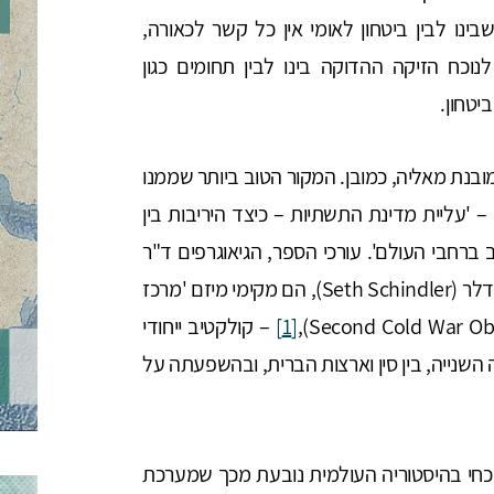
ינו לבין ביטחון לאומי אין כל קשר לכאורה,
כח הזיקה ההדוקה בינו לבין תחומים כגון
יטחון.
מובנת מאליה, כמובן. המקור הטוב ביותר שממנו
'עליית מדינת התשתיות – כיצד היריבות בין
רחבי העולם'. עורכי הספר, הגיאוגרפים ד"ר
ג'סיקה דיקארלו (Jessica DiCarlo) ופרופ' סת' שינדלר (Seth Schindler), הם מקימי מיזם 'מרכז
[1]
– קולקטיב ייחודי
נייה, בין סין וארצות הברית, ובהשפעתה על
כחי בהיסטוריה העולמית נובעת מכך שמערכת