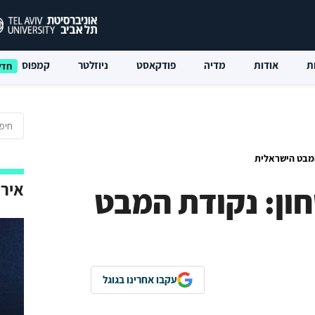
ת
אודות
מדיה
פודקאסט
ניוזלטר
קמפוס
 המבט הישראלית
אירו
חון: נקודת המבט
עקבו אחרינו בגוגל