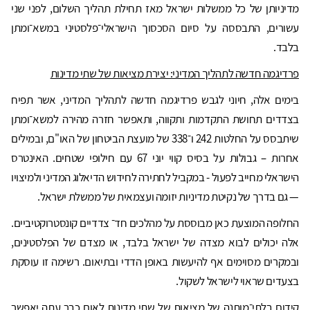
מדיניותן של כל ממשלות ישראל מאז תחילת תהליך השלום, לפני שני
עשורים, התבססה על סיום הסכסוך הישראלי־פלסטיני במשא־ומתן
בלבד.
פרדיגמה חדשה לתהליך המדיני: יצירת מציאות של שתי מדינות
בימים אלה, חיוני לגבש פרדיגמה חדשה לתהליך המדיני, אשר תפיח
בצדדים תחושת התקדמות ותקווה, ותאפשר חזרה מהירה למשא־ומתן
שיתבסס על החלטות 242 ו־338 של מועצת הביטחון של האו"ם, ובמילים
אחרות – גבולות על בסיס קווי יוני 67 עם חילופי שטחים. האינטרס
הישראלי מחייב לפעול - במקביל לחתירה לחידוש הדיאלוג המדיני ולמיצויו
— גם בדרך של נקיטת מדיניות יזומה ועצמאית של ממשלת ישראל.
החלופה המוצעת כאן מבוססת על מהלכים חד־ צדדיים קונסטרוקטיביים.
אלה יכולים לבוא מצדה של ישראל בלבד, או מצדם של הפלסטינים,
ובמקרים מסוימים אף להיעשות באופן הדדי ובתיאום. רשימה זו עוסקת
בצעדים שראוי לישראל לשקול.
קידום בלתי־מותנה של מציאות של שתי מדינות לאום כבר עתה יאפשר