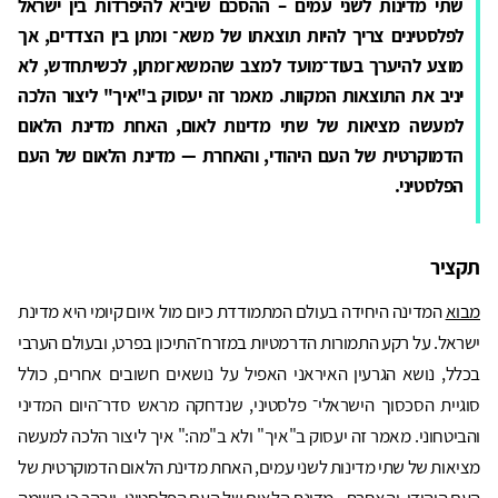
שתי מדינות לשני עמים – ההסכם שיביא להיפרדות בין ישראל
לפלסטינים צריך להיות תוצאתו של משא־ ומתן בין הצדדים, אך
מוצע להיערך בעוד־מועד למצב שהמשא־ומתן, לכשיתחדש, לא
יניב את התוצאות המקוות. מאמר זה יעסוק ב"איך" ליצור הלכה
למעשה מציאות של שתי מדינות לאום, האחת מדינת הלאום
הדמוקרטית של העם היהודי, והאחרת — מדינת הלאום של העם
הפלסטיני.
תקציר
מבוא
המדינה היחידה בעולם המתמודדת כיום מול איום קיומי היא מדינת
ישראל. על רקע התמורות הדרמטיות במזרח־התיכון בפרט, ובעולם הערבי
בכלל, נושא הגרעין האיראני האפיל על נושאים חשובים אחרים, כולל
סוגיית הסכסוך הישראלי־ פלסטיני, שנדחקה מראש סדר־היום המדיני
והביטחוני.
מאמר זה יעסוק ב"איך" ולא ב"מה:" איך ליצור הלכה למעשה
מציאות של שתי מדינות לשני עמים, האחת מדינת הלאום הדמוקרטית של
העם היהודי, והאחרת - מדינת הלאום של העם הפלסטיני. יובהר כי רשימה