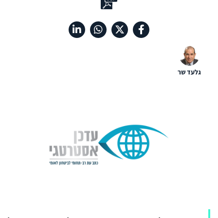
גלעד שר