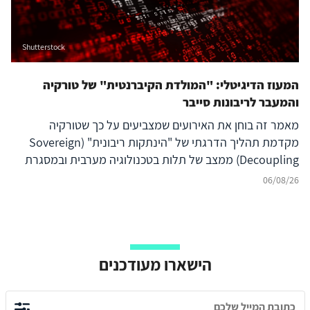
Shutterstock
המעוז הדיגיטלי: "המולדת הקיברנטית" של טורקיה
והמעבר לריבונות סייבר
מאמר זה בוחן את האירועים שמצביעים על כך שטורקיה
מקדמת תהליך הדרגתי של "הינתקות ריבונית" (Sovereign
Decoupling) ממצב של תלות בטכנולוגיה מערבית ובמסגרת
ברית נאט"ו לעבר בניית יכולת סייבר עצמאית ולמעצמת סייבר
06/08/26
אזורית עצמאית, המסוגלת לבודד את המרחב הדיגיטלי שלה
מהשפעה זרה ובו בזמן להקרין עוצמה דיגיטלית אסימטרית אל
מעבר לגבולותיה. להשלכות על הביטחון האזורי – בפרט עבור
ישראל, יוון, קפריסין ויכולת הפעולה המשותפת
הישארו מעודכנים
(Interoperability) של נאט"ו – נודעת משמעות רבה, המחייבת
בחינה אסטרטגית קפדנית.