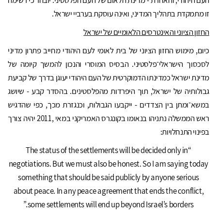
זו מתמקדת בתהליך המדיני, ואינה עוסקת בערביי ישראל.
החזון הציוני והאינטרסים הלאומיים של ישראל
כיום, מימוש החזון הציוני של בית לאומי לעם היהודי מחייב פתרון מדיני
לסכסוך הישראלי־פלסטיני. הבסיס המוסרי והנכון להמשך קיומה של
מדינת ישראל כמדינתו הדמוקרטית של העם היהודי יעוגן בדרך של קביעת
גבולותיה של ישראל, תוך היפרדות מהפלסטינים. בהסדר קבע - שיושג
במשא־ומתן בין הצדדים - ייקבעו הגבולות, וכנגזרת מכך, כפי שהדגיש
ראש הממשלה נתניהו בנאומו בקונגרס האמריקני במאי ,2011 יהיה צורך
בפינוי התנחלויות:
“The status of the settlements will be decided only in
negotiations. But we must also be honest. So I am saying today
something that should be said publicly by anyone serious
about peace. In any peace agreement that ends the conflict,
some settlements will end up beyond Israel’s borders.”