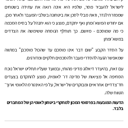
לישראל להעביר מסר, שלפיו היא אינה רואה את עתידה בשטחים
שממזרח לגדר, וזאת מבלי לסכן את ביטחונה בשלבי המעבר ולאחר מכן.
אם יחודש המשא־ומתן ואף יתקדם, מוצע כי הוא יתנהל על בסיס הסכמה
כי מה שמוסכם - מיושם. כך תוחלף הנוסחה ששימשה את הצדדים
במשא־ומתן
על הסדר הקבע "שום דבר אינו מוסכם עד שהכול מוסכם," במתווה
שמאפשר הגעה להסדרי מעבר ולהסכמים חלקיים ומדורגים.
עם זאת, בהיעדר דיאלוג מדיני מהותי, ובמועד שעליו תחליט ישראל נוכח
הסחיפה אל מציאות של מדינה דו־ לאומית, מוצע להתקדם בצעדים
חד־צדדיים אחראיים ומבוקרים של ישראל, על פי האינטרס הלאומי ארוך־
הטווח שלה.
הדעות המובעות בפרסומי המכון למחקרי ביטחון לאומי הן של המחברים
בלבד.