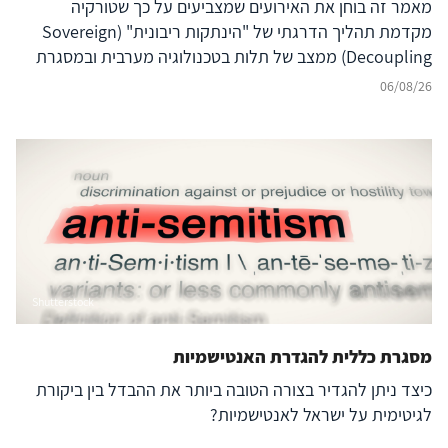
מאמר זה בוחן את האירועים שמצביעים על כך שטורקיה
מקדמת תהליך הדרגתי של "הינתקות ריבונית" (Sovereign
Decoupling) ממצב של תלות בטכנולוגיה מערבית ובמסגרת
ברית נאט"ו לעבר בניית יכולת סייבר עצמאית ולמעצמת סייבר
06/08/26
אזורית עצמאית, המסוגלת לבודד את המרחב הדיגיטלי שלה
מהשפעה זרה ובו בזמן להקרין עוצמה דיגיטלית אסימטרית אל
מעבר לגבולותיה. להשלכות על הביטחון האזורי – בפרט עבור
ישראל, יוון, קפריסין ויכולת הפעולה המשותפת
(Interoperability) של נאט"ו – נודעת משמעות רבה, המחייבת
בחינה אסטרטגית קפדנית.
Shutterstock
מסגרת כללית להגדרת האנטישמיות
כיצד ניתן להגדיר בצורה הטובה ביותר את ההבדל בין ביקורת
לגיטימית על ישראל לאנטישמיות?