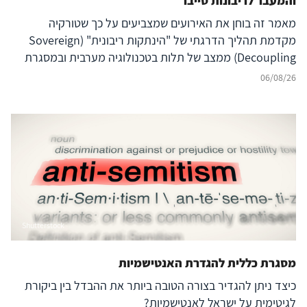
והמעבר לריבונות סייבר
מאמר זה בוחן את האירועים שמצביעים על כך שטורקיה
מקדמת תהליך הדרגתי של "הינתקות ריבונית" (Sovereign
Decoupling) ממצב של תלות בטכנולוגיה מערבית ובמסגרת
ברית נאט"ו לעבר בניית יכולת סייבר עצמאית ולמעצמת סייבר
06/08/26
אזורית עצמאית, המסוגלת לבודד את המרחב הדיגיטלי שלה
מהשפעה זרה ובו בזמן להקרין עוצמה דיגיטלית אסימטרית אל
מעבר לגבולותיה. להשלכות על הביטחון האזורי – בפרט עבור
ישראל, יוון, קפריסין ויכולת הפעולה המשותפת
(Interoperability) של נאט"ו – נודעת משמעות רבה, המחייבת
בחינה אסטרטגית קפדנית.
Shutterstock
מסגרת כללית להגדרת האנטישמיות
כיצד ניתן להגדיר בצורה הטובה ביותר את ההבדל בין ביקורת
לגיטימית על ישראל לאנטישמיות?