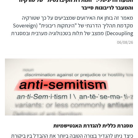
והמעבר לריבונות סייבר
מאמר זה בוחן את האירועים שמצביעים על כך שטורקיה
מקדמת תהליך הדרגתי של "הינתקות ריבונית" (Sovereign
Decoupling) ממצב של תלות בטכנולוגיה מערבית ובמסגרת
ברית נאט"ו לעבר בניית יכולת סייבר עצמאית ולמעצמת סייבר
06/08/26
אזורית עצמאית, המסוגלת לבודד את המרחב הדיגיטלי שלה
מהשפעה זרה ובו בזמן להקרין עוצמה דיגיטלית אסימטרית אל
מעבר לגבולותיה. להשלכות על הביטחון האזורי – בפרט עבור
ישראל, יוון, קפריסין ויכולת הפעולה המשותפת
(Interoperability) של נאט"ו – נודעת משמעות רבה, המחייבת
בחינה אסטרטגית קפדנית.
Shutterstock
מסגרת כללית להגדרת האנטישמיות
כיצד ניתן להגדיר בצורה הטובה ביותר את ההבדל בין ביקורת