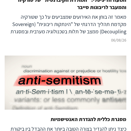
והמעבר לריבונות סייבר
מאמר זה בוחן את האירועים שמצביעים על כך שטורקיה
מקדמת תהליך הדרגתי של "הינתקות ריבונית" (Sovereign
Decoupling) ממצב של תלות בטכנולוגיה מערבית ובמסגרת
ברית נאט"ו לעבר בניית יכולת סייבר עצמאית ולמעצמת סייבר
06/08/26
אזורית עצמאית, המסוגלת לבודד את המרחב הדיגיטלי שלה
מהשפעה זרה ובו בזמן להקרין עוצמה דיגיטלית אסימטרית אל
מעבר לגבולותיה. להשלכות על הביטחון האזורי – בפרט עבור
ישראל, יוון, קפריסין ויכולת הפעולה המשותפת
(Interoperability) של נאט"ו – נודעת משמעות רבה, המחייבת
בחינה אסטרטגית קפדנית.
Shutterstock
מסגרת כללית להגדרת האנטישמיות
כיצד ניתן להגדיר בצורה הטובה ביותר את ההבדל בין ביקורת