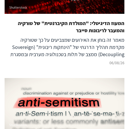
Shutterstock
המעוז הדיגיטלי: "המולדת הקיברנטית" של טורקיה
והמעבר לריבונות סייבר
מאמר זה בוחן את האירועים שמצביעים על כך שטורקיה
מקדמת תהליך הדרגתי של "הינתקות ריבונית" (Sovereign
Decoupling) ממצב של תלות בטכנולוגיה מערבית ובמסגרת
ברית נאט"ו לעבר בניית יכולת סייבר עצמאית ולמעצמת סייבר
06/08/26
אזורית עצמאית, המסוגלת לבודד את המרחב הדיגיטלי שלה
מהשפעה זרה ובו בזמן להקרין עוצמה דיגיטלית אסימטרית אל
מעבר לגבולותיה. להשלכות על הביטחון האזורי – בפרט עבור
ישראל, יוון, קפריסין ויכולת הפעולה המשותפת
(Interoperability) של נאט"ו – נודעת משמעות רבה, המחייבת
בחינה אסטרטגית קפדנית.
Shutterstock