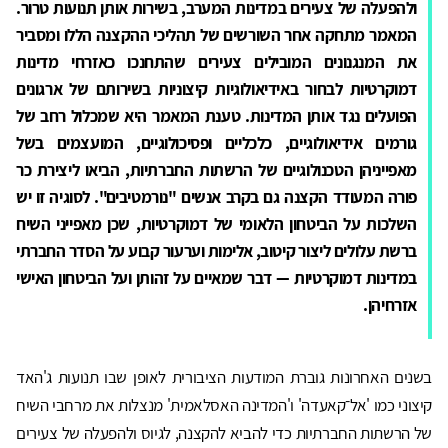
ולהפעלה של צעירים במדינות המערב, בשירות אותן תנועות טרור.
המאמר מתחקה אחר השורשים של תהליכי ההקצנה הללו ומסביר
את המנגנונים המובילים צעירים שהתחנכו כאזרחי מדינות
דמוקרטיות לבחור באידיאולוגיות קיצוניות בשירותם של ארגונים
הפועלים נגד אותן המדינות. טענת המאמר היא שמכלול רחב של
גורמים אידיאולוגיים, כלכליים ופסיכולוגיים, המועצמים בשל
מאפייניהן הטכנולוגיים של הרשתות החברתיות, הביאו ליצירת כר
פורה המעודד הקצנה גם בקרב אנשים "נורמטיבים". לסוגיה זו יש
השלכות על הביטחון הלאומי של דמוקרטיות, שכן מאפייני השיח
ברשת עלולים ליצור קיטוב, אלימות וערעור קבוע על הסדר החברתי
במדינות דמוקרטיות — דבר שמאיים על זהותן ועל הביטחון האישי
אזרחיהן.
בשנים האחרונות גוברת המודעות הציבורית לאופן שבו תנועות ג'האד
קיצוני כמו 'אל־קאעדה' ו'המדינה האסלאמית' מנצלות את מרחבי השיח
של הרשתות החברתיות כדי להביא להקצנה, לגיוס ולהפעלה של צעירים