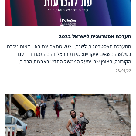
הערכה אסטרטגית לישראל 2022
ההערכה האסטרטגית לשנת 2021 מתאפיינת באי-ודאות ניכרת
בשלושה נושאים עיקריים: מידת ההצלחה בהתמודדות עם
הקורונה; האופן שבו יפעל הממשל החדש בארצות הברית;
וההתפתחויות הפוליטיות בישראל. ההערכה הנוכחית מבוססת
23/01/22
על תפיסה רחבה יותר של הביטחון הלאומי, שנותנת משקל רב
מבעבר לזירה הפנימית ולאיומים על היציבות, על הלכידות
החברתית, על הערכים ועל דפוסי החיים. זאת, כמובן, מבלי
להמעיט בעוצמתם של האיומים הביטחוניים, שנותרו
משמעותיים. למול אי-הוודאות הזאת תצטרך ישראל לתת
עדיפות לטיפול במשבר הפנימי; להתאים עצמה לתחרות בין
המעצמות, המושפעת מהקורונה; להסתגל לממשל ביידן ולהיות
מתואמת איתו בעניין האיראני ובעניינים נוספים; להרחיב את