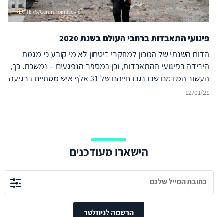
מערכת הבריתות שלה ואת הסכמי הנורמליזציה עם מדינות
REUTERS/Goran Tomasevic
האזור; ולהיות מוכנה להסלמה ביטחונית בצפון ומול עזה,
שיכולה להתרחש למרות שכל הגורמים המעורבים מעדיפים
פיגועי התאבדות ברחבי העולם בשנת 2020
להימנע ממנה.
הדוח השנתי של המכון למחקרי ביטחון לאומי קובע כי מגמת
הירידה בפיגועי ההתאבדות, וכן במספר הנפגעים – נמשכת. כך,
העשור המדמם שבו נגבו חייהם של 31 אלף איש מסתיים ברגיעה
יחסית - אך האם המגמה תימשך גם בעשור השלישי של המאה
12/01/21
הנוכחית?
הישארו מעודכנים
הרשמה לניוזלטר