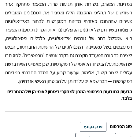
במדינות המערב, בשירות אותן תנועות טרור. המאמר מתחקה אחר
השורשים של תהליכי ההקצנה הללו ומסביר את המנגנונים המובילים
צעירים שהתחנכו כאזרחי מדינות דמוקרטיות לבחור באידיאולוגיות
קיצוניות בשירותם של ארגונים הפועלים נגד אותן המדינות. טענת המאמר
היא שמכלול רחב של גורמים אידיאולוגיים, כלכליים ופסיכולוגיים,
המועצמים בשל מאפייניהן הטכנולוגיים של הרשתות החברתיות, הביאו
ליצירת כר פורה המעודד הקצנה גם בקרב אנשים "נורמטיבים". לסוגיה זו
יש השלכות על הביטחון הלאומי של דמוקרטיות, שכן מאפייני השיח ברשת
עלולים ליצור קיטוב, אלימות וערעור קבוע על הסדר החברתי במדינות
דמוקרטיות — דבר שמאיים על זהותן ועל הביטחון האישי אזרחיהן.
הדעות המובעות בפרסומי המכון למחקרי ביטחון לאומי הן של המחברים
בלבד.
סוג הפרסום
פרק בקובץ