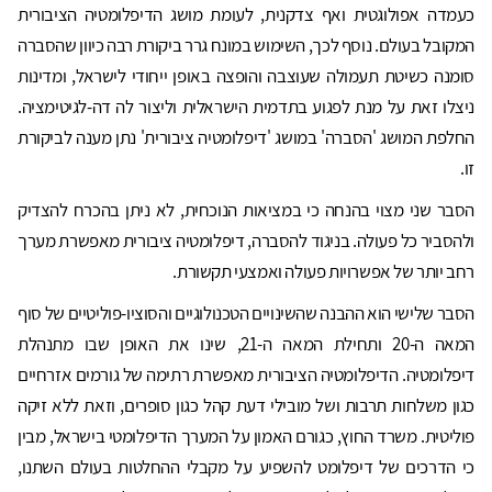
כעמדה אפולוגטית ואף צדקנית, לעומת מושג הדיפלומטיה הציבורית
המקובל בעולם. נוסף לכך, השימוש במונח גרר ביקורת רבה כיוון שהסברה
סומנה כשיטת תעמולה שעוצבה והופצה באופן ייחודי לישראל, ומדינות
ניצלו זאת על מנת לפגוע בתדמית הישראלית וליצור לה דה-לגיטימציה.
החלפת המושג 'הסברה' במושג 'דיפלומטיה ציבורית' נתן מענה לביקורת
זו.
הסבר שני מצוי בהנחה כי במציאות הנוכחית, לא ניתן בהכרח להצדיק
ולהסביר כל פעולה. בניגוד להסברה, דיפלומטיה ציבורית מאפשרת מערך
רחב יותר של אפשרויות פעולה ואמצעי תקשורת.
הסבר שלישי הוא ההבנה שהשינויים הטכנולוגיים והסוציו-פוליטיים של סוף
המאה ה-20 ותחילת המאה ה-21, שינו את האופן שבו מתנהלת
דיפלומטיה. הדיפלומטיה הציבורית מאפשרת רתימה של גורמים אזרחיים
כגון משלחות תרבות ושל מובילי דעת קהל כגון סופרים, וזאת ללא זיקה
פוליטית. משרד החוץ, כגורם האמון על המערך הדיפלומטי בישראל, מבין
כי הדרכים של דיפלומט להשפיע על מקבלי ההחלטות בעולם השתנו,