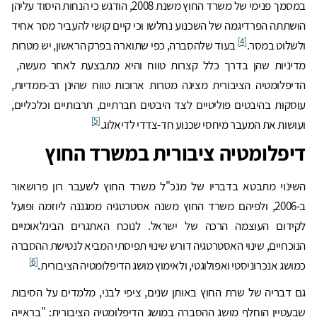
במסמך פנימי של משרד החוץ משנת 2008, הודגש כי הנחות היסוד עליהן
הושתתה הפרדיגמה של השכנוע נחלשו וכי קיים קושי להעביר מסר אחיד
[4]
ולשלוט במסר.
בעוד שלהסברה, כפי שתוארה בפרק הראשון, יש מטרות
מדיניות שהן בדרך כלל קצרות טווח והיא מתבצעת לאחר מעשה,
הדיפלומטיה הציבורית מציגה מטרות ארוכות טווח שהינן רב-ממדיות,
עוסקות בהיבטים פוליטיים לצד היבטים חברתיים, תרבותיים וכלכליים,
[5]
ועושות את המעבר מיחסי שכנוע חד-צדדי לדיאלוג.
דיפלומטיה ציבורית במשרד החוץ
השינוי מתבטא בדבריו של מנכ"ל משרד החוץ לשעבר רון פרושאור
ב-2006, ולפיהם משרד החוץ משנה אסטרטגיה ממגננה ליוזמה ופועל
לקידום העוצמה הרכה של ישראל. לנוכח האתגרים הבינלאומיים
הנוכחיים, שינוי האסטרטגיה דורש שינוי תפיסתי המביא לנטישת ההסברה
[6]
כמושג אנכרוניסטי ואפולוגטי, ולאימוץ מושג הדיפלומטיה הציבורית.
גם דבריה של שרת החוץ באותן שנים, ציפי לבני, מלמדים על הסיבות
שבעטיין הוחלף מושג ההסברה במושג הדיפלומטיה הציבורית: "בראייה