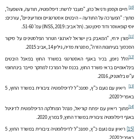
[10]
חיים וקסמן ודניאל כהן, "מעבר לרשת: דיפלומטיה, תודעה, והשפעה",
מתוך: "המערכה על התודעה – היבטים אסטרטגיים ומודיעיניים", עורכים:
יוסי קופאווסר ודוד סימן טוב. (תל אביב: INSS, 2019) עמ' 51-60.
[11]
מורן ירחי, "המאבק בין ישראל לארגוני הטרור הפלסטינים על סיקור
הסכסוך בעיתונות הזרה", מסגרות מדיה, גיליון 14 ,אביב 2015.
[12]
הלל ניומן, בכיר באגף האסטרטגי במשרד החוץ בפאנל היבטים
בינלאומיים בראי משרד החוץ, בכנס של המרכז למחקר סייבר בינתחומי
ע"ש בלווטניק, 2016.
[13]
ריאיון עם נועם כ"ץ, סמנכ"ל לדיפלומטיה ציבורית במשרד החוץ, 5
באפריל 2020.
[14]
מתוך ריאיון עם יפתח קוריאל, מנהל המחלקה הדיפלומטית לדיגיטל
באגף דיפלומטיה ציבורית במשרד החוץ, 9 במרץ, 2020.
[15]
ריאיון עם נועם כ"ץ, סמנכ"ל לדיפלומטיה ציבורית במשרד החוץ, 5
באפריל 2020.