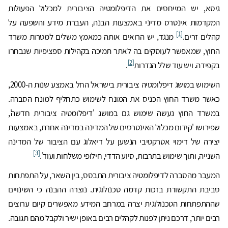
גיסא, יש המייחסים את הדיפלומטיה הציבורית למכלול הפעולות
המקדמות אינטרס מדיני באמצעות הבנה, העברת מידע והשפעה על
[1]
קהלים זרים.
מנגד, יש הרואים אותה כמאמץ משלים למטרות משרד
החוץ, שמאפשר לעוסקים בה לאתר תמיכה בקהילות ספציפיות שנבחרו
[2]
בקפידה. ויש עוד שלל הגדרות
.
השימוש במושג דיפלומטיה ציבורית בישראל החל באמצע שנות ה-2000,
כאשר משרד החוץ הכניס את המונח לשימוש כתחליף למונח הסברה.
במשרד החוץ נעשה שימוש גם במושג 'דיפלומטיה ציבורית חדשה',
שפירושו 'קידום מכלול האינטרסים של המדינה במדינה אחרת, באמצעות
יצירה של דימוי אטרקטיבי הנשען על דיאלוג עם הציבור של המדינה
[3]
השנייה, ותוך שימוש בתרבות, סיוע הדדי, חילופי משלחות ועוד'.
המעבר מהסברה לדיפלומטיה ציבורית התבסס, בין השאר, על התפתחות
סביבת התקשורת בזכות קדמה טכנולוגית. נוצרה ההבנה כי השינויים
שההתפתחות הטכנולוגית יצרה במרחב המידע מאפשרים קיום ערוצים
רבים יותר, דרכם ניתן לפנות לקהלים רבים באופן ישיר ולקבל מהם תגובה.