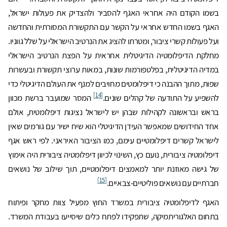
בשמו הקודם היה אחראי האגף להסביר ולהצדיק את פעולות ישראל,
האגף בשמו החדש אחראי על הקשר עם התקשורת המסורתית והחדשה
ועל פעולות קשרי ציבור, ומטרתו להציג את הנרטיב הישראלי על שלל גווניו.
מחלקת הדיפלומטיה הדיגיטלית אחראית על הפצת הנרטיב הישראלי
במדיה הדיגיטלית, בפלטפורמות שונות, במאות ערוצי תקשורת ובעשרות
שפות, מתוך ההבנה כי דיפלומטים מחויבים למנף את העולם הדיגיטלי כדי
[14]
להשפיע על התודעה של קהלים שונים.
המסר שמועבר ברשת מכוון
בראש ובראשונה לקהילות שבהן יש לישראל נציגות דיפלומטית, אולם
אחד החידושים שמאפשר העידן הדיגיטלי הוא שיח ישיר עם גורמים שאין
לישראל קשרים דיפלומטיים עימם, כמו הציבור האיראני. לפי ראש אגף
דיפלומטיה ציבורית, נועם כץ, השינוי לכיוון דיפלומטיה ציבורית היה אימוץ
של גישה מאוזנת יותר למאמצים דיפלומטיים, תוך שילוב של נושאים
[15]
חברתיים עם נושאים פוליטיים-צבאיים.
האגף לדיפלומטיה ציבורית במשרד החוץ מפעיל צוות מחקר ופיתוח
בתחום האלגוריתמיקה, שתפקידו לפתח כלים שיסייעו בעבודת המשרד.