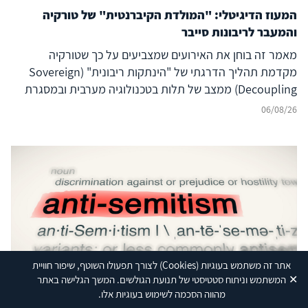
המעוז הדיגיטלי: "המולדת הקיברנטית" של טורקיה
והמעבר לריבונות סייבר
מאמר זה בוחן את האירועים שמצביעים על כך שטורקיה
מקדמת תהליך הדרגתי של "הינתקות ריבונית" (Sovereign
Decoupling) ממצב של תלות בטכנולוגיה מערבית ובמסגרת
ברית נאט"ו לעבר בניית יכולת סייבר עצמאית ולמעצמת סייבר
06/08/26
אזורית עצמאית, המסוגלת לבודד את המרחב הדיגיטלי שלה
מהשפעה זרה ובו בזמן להקרין עוצמה דיגיטלית אסימטרית אל
מעבר לגבולותיה. להשלכות על הביטחון האזורי – בפרט עבור
ישראל, יוון, קפריסין ויכולת הפעולה המשותפת
(Interoperability) של נאט"ו – נודעת משמעות רבה, המחייבת
בחינה אסטרטגית קפדנית.
Shutterstock
אתר זה משתמש בעוגיות
(Cookies)
לצורך תפעולו השוטף, שיפור חוויית
✕
המשתמש וניתוח סטטיסטי של תנועת הגולשים. המשך הגלישה באתר
מהווה הסכמה לשימוש בעוגיות אלו.
מסגרת כללית להגדרת האנטישמיות