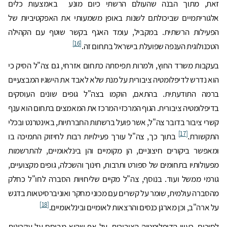
זאת, מתוך הבנה שהעולם הרשתי כיום מונע באמצעות כלים
אלגוריתמיים שביכולתם לשנות באופן משמעותי את האפקטיביות של
הפעילות הרשתית. במקביל, עומד האגף בקשר שוטף עם הקהילה
[16]
הטכנולוגית הענפה שפועלת בישראל בתחום זה.
בעקבות משרד החוץ, ולמרות תפיסתה כתחום אזרחי, גם צה"ל הסיק כי
הוא נדרש לדיפלומטיה ציבורית על מנת שלא לאבד את הישגיו המבצעיים
ברמה התודעתית. בהתאם, הוקמו בצה"ל גופים שונים העוסקים
בדיפלומטיה ציבורית. הגוף המרכזי המרכז את המאמצים בתחום הוא ענף
קשרי ציבור בדובר צה"ל, אשר פועל ברשתות החברתיות, באינטרנט ובכלי
[17]
התקשורת.
בתוך כך, צה"ל עורך פעילויות רבות לחיזוק התמיכה בו
ומאפשר ביקורים חיצוניים, הן מקומיים והן בינלאומיים, להתרשמות
מפעולותיו בתחומים של ספורט ותרבות, חינוך והשכלה, גופים מקצועיים,
גורמי ממשל ועוד. בנוסף, צה"ל מקיים שליחויות הסברה לחו"ל כחלק
מהסברה עולמית, שומר על קשרים עם מכוני מחקר ואוניברסיטאות בדגש
[18]
על ארה"ב, וכן מארגן כנסים והרצאות לאומיים ובינלאומיים.
לסיכום, רעיון הדיפלומטיה הציבורית, על אף שהוא מבוסס על עקרונות