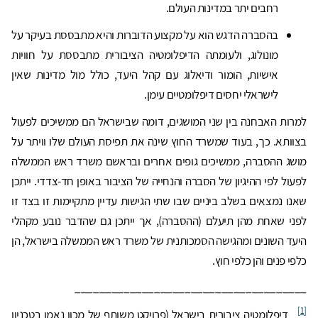
רחבים יתר במדינות העולם.
בהסברה הדגש הוא על מקצוע הדוברות והיא מתבססת בעיקר על
מונולוג, ולעומתה הדיפלומטיה הציבורית מתבססת על חוויות
אישיות, הומור ודיאלוג עם קהל היעד, כולל מול מדינות שאין
לישראלי יחסים דיפלומטיים עימן.
למרות האבחנה בין שני המושגים, דומה שבישראל הם ממשיכים לפעול
בצוותא. כך, בעוד שמשרד החוץ שינה את תפיסת העולם שלו וויתר על
מושג ההסברה, ממשיכים גופים אחרים ובראשם משרד ראש הממשלה
לפעול לפי ההיגיון של הסברה והנחייה של הציבור באופן חד-צדדי. ייתכן
שאנו נמצאים בשלב ביניים שבו שתי הגישות עדיין מתקיימות זו בצד זו
לפני שאחת מהן תיעלם (ההסברה), אך ייתכן גם שהדבר נובע מקהלי
היעד השונים ומהגישה הסמכותנית של משרד ראש הממשלה בישראל, הן
כלפי פנים והן כלפי חוץ.
______________________________________
[1]
דיפלומטיה ציבורית בישראל (פרויקט משותף של מכון נאמן בטכניון