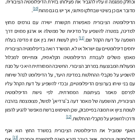
וכחלק ממגמה זו עליו להגביר את פעילותו בזירת הדיפלומטיה הציבורית.
[10]
מדובר אם כן בשינוי שבחלקו מיתוגי, אך יש בו גם מהות
.
הדיפלומטיה הציבורית מאפשרת תקשורת ישירה עם גורמים מחוץ
למדינה, במטרה להשפיע על מדיניות של ממשלה או ארגון מסוים דרך
[11]
השפעה על דעת הקהל שם.
ניתן לעשות זאת בין אם זו מדינה בעלת
יחסים דיפלומטיים עם ישראל או לא. המשרד רואה בדיפלומטיה הציבורית
מאמץ משלים לעבודת הדיפלומטיה הקלאסית, ומתייחס למכלול
הפעולות המבוצעות במרחב הציבורי. החשיבה המסורתית היא כי על מנת
להשפיע על מקבלי ההחלטות במדינת היעד, על הדיפלומט לנהל שיחות
עם בני שיחו בערוצים הדיפלומטיים, ובכדי להשפיע על דעת הקהל עליו
לפרסם מאמר בעיתונות המסורתית. לפי גישת הדיפלומטיה
הציבורית, ההשפעה של מאמר דעה ב'גרדיאן' למשל, מצומצמת בהרבה
לעומת ציוץ או תמונה בפייסבוק, שכן השימוש ברשת מאפשר להגיע להמון
[12]
ודרכו להשפיע על מקבלי ההחלטות.
האגף שמוביל את הדיפלומטיה הציבורית במשרד החוץ הוא אגף
[13]
דיפלומטיה ציבורית, אשר בעבר נקרא האגף לתקשורת והסברה.
אם