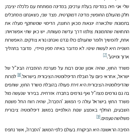
שלי אני חיה במדינת בעלת ערכים; במדינה מפותחת עם כלכלה יציבה;
חלק מהעולם החופשי; מדינה דמוקרטית. מצד שני, כשאנחנו מסתכלים
בתמונות שלכאורה יוצאות מכאן החוצה, הדימוי שמשתקף מעלה את
התחושה שהתמונות צולמו דרך עדשה מעוותת. יש כאן שתי אפשרויות:
אחת, להמשיך ולומר שהעולם כולו נגדנו ואנחנו נורא צודקים. האפשרות
השנייה היא לעשות שינוי. לא מדובר באיזה ספין מיידי, מדובר בתהליך
[7]
ארוך ומייגע".
משרד החוץ, שהיה אמון שנים רבות על מערכת ההסברה הבינ"ל של
[8]
ישראל, אחראי כיום על הובלת הדיפלומטיה הציבורית בישראל.
למרות
שהדיפלומטיה הציבורית היא זירת פעולה בהובלת משרד החוץ, שותפים
בה גם גורמים מצה"ל ואף גורמים בחברה אזרחית. בבירור שנעשה מול
משרד החוץ בישראל עולה כי המושג 'הסברה', שהיה רווח החל משנות
השבעים, הוחלף באמצע שנות האלפיים במושג דיפלומטיה ציבורית
[9]
משלושה טעמים.
הסיבה הראשונה היא הביקורת בעולם כלפי המושג 'הסברה', אשר נתפס