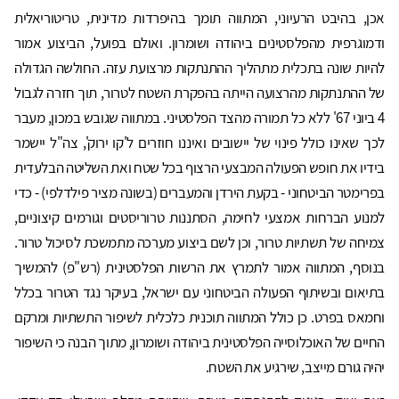
אכן, בהיבט הרעיוני, המתווה תומך בהיפרדות מדינית, טריטוריאלית
ודמוגרפית מהפלסטינים ביהודה ושומרון. ואולם בפועל, הביצוע אמור
להיות שונה בתכלית מתהליך ההתנתקות מרצועת עזה. החולשה הגדולה
של ההתנתקות מהרצועה הייתה בהפקרת השטח לטרור, תוך חזרה לגבול
4 ביוני 67' ללא כל תמורה מהצד הפלסטיני. במתווה שגובש במכון, מעבר
לכך שאינו כולל פינוי של יישובים ואיננו חוזרים ל'קו ירוק', צה"ל יישמר
בידיו את חופש הפעולה המבצעי הרצוף בכל שטח ואת השליטה הבלעדית
בפרימטר הביטחוני - בקעת הירדן והמעברים (בשונה מציר פילדלפי) - כדי
למנוע הברחות אמצעי לחימה, הסתננות טרוריסטים וגורמים קיצוניים,
צמיחה של תשתיות טרור, וכן לשם ביצוע מערכה מתמשכת לסיכול טרור.
בנוסף, המתווה אמור לתמרץ את הרשות הפלסטינית (רש"פ) להמשיך
בתיאום ובשיתוף הפעולה הביטחוני עם ישראל, בעיקר נגד הטרור בכלל
וחמאס בפרט. כן כולל המתווה תוכנית כלכלית לשיפור התשתיות ומרקם
החיים של האוכלוסייה הפלסטינית ביהודה ושומרון, מתוך הבנה כי השיפור
יהיה גורם מייצב, שירגיע את השטח.