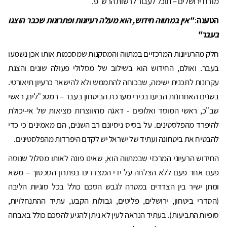
מזרח ירושלים – תוכל לעבור לרשות הרש"פ.
הטענה
:
"אין במתווה חידוש, הוא מעלה רעיונות ופתרונות שכבר הוצגו
בעבר"
חלק מהרעיונות המרכזיים במתווה והמסקנות שמסכמות אותו אכן נשמעו
בעבר. ואולם, החידוש הוא בשילוב של מסלולי פעולה שונים והצגת
עקרונות לתכנית ישימה, שבכוחה להתממש ולא להישאר כרעיון תיאורטי.
בשנים האחרונות הביעו בכירי מערכת הביטחון בעבר – רמטכ"לים, ראשי
שב"כ, ראשי המוסד ואלופים - דאגה מהיווצרות מציאות של אי-יכולת
להיפרד מהפלסטינים. על בסיס ניסיונם רב השנים, הם מאמינים כי כדי
להבטיח את ביטחונה ועתיד של ישראל יש לקדם היפרדות מהפלסטינים.
החידוש הרעיוני המרכזי שבמתווה הוא, שאינו פונה לאותו מסלול שנוסה
פעם אחר פעם ללא הצלחה על ידי המצדדים בפתרון הסכסוך – משא
ומתן ישיר בין הצדדים במטרה לגבש הסכם כולל בכל סוגיות הליבה
(הסדרי ביטחון, ירושלים, פליטים, גבולות הקבע, עתיד ההתנחלויות,
סופיות התביעות). בעתיד הנראה לעין לא ניתן להגיע להסכם כולל באבחה