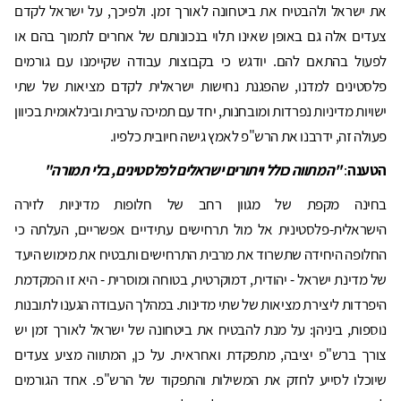
את ישראל ולהבטיח את ביטחונה לאורך זמן. ולפיכך, על ישראל לקדם
צעדים אלה גם באופן שאינו תלוי בנכונותם של אחרים לתמוך בהם או
לפעול בהתאם להם. יודגש כי בקבוצות עבודה שקיימנו עם גורמים
פלסטינים למדנו, שהפגנת נחישות ישראלית לקדם מציאות של שתי
ישויות מדיניות נפרדות ומובחנות, יחד עם תמיכה ערבית ובינלאומית בכיוון
פעולה זה, ידרבנו את הרש"פ לאמץ גישה חיובית כלפיו.
הטענה
:
"המתווה כולל ויתורים ישראלים לפלסטינים, בלי תמורה"
בחינה מקפת של מגוון רחב של חלופות מדיניות לזירה
הישראלית-פלסטינית אל מול תרחישים עתידיים אפשריים, העלתה כי
החלופה היחידה שתשרוד את מרבית התרחישים ותבטיח את מימוש היעד
של מדינת ישראל - יהודית, דמוקרטית, בטוחה ומוסרית - היא זו המקדמת
היפרדות ליצירת מציאות של שתי מדינות. במהלך העבודה הגענו לתובנות
נוספות, ביניהן: על מנת להבטיח את ביטחונה של ישראל לאורך זמן יש
צורך ברש"פ יציבה, מתפקדת ואחראית. על כן, המתווה מציע צעדים
שיוכלו לסייע לחזק את המשילות והתפקוד של הרש"פ. אחד הגורמים