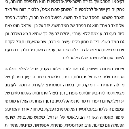
לקיפאון המתמשך בזירה הישראלית-פלסטינית הוא התפיסה הרווחת, כי
מתקיים בין ישראל לפלסטינים "משחק סכום אפס", כלומר, רווח של הצד
האחד משמעו הפסד של הצד השני. בפועל המצב הפוך, כלומר: הפסד
של הצד האחד הוא גם הפסד של הצד השני. יתר על כן, ישראל, הנמצאת
כיום בעמדת עוצמה ללא עוררין, יכולה לפעול כך שהיא תצא נשכרת וכן
גם הצד השני. בידיה מגוון כלים עשיר ומורכב, שבאמצעותו תוכל לקדם
את המציאות הרצויה לה כדי להבטיח את עתידה ואת ביטחונה, ובה בעת
לשפר את תנאי חייהם של הפלסטינים.
אימוץ המתווה ויישומו, גם אם לא במלוא היקפו, יוביל לשינוי במגמה
הקיימת ויניב לישראל יתרונות רבים, ביניהם: ביצור הרעיון המכונן של
מדינה יהודית - דמוקרטית, בטוחה ומוסרית; לקיחת היוזמה לעיצוב
מציאות מדינית-ביטחונית משופרת, תוך ניצול היתרונות האסטרטגיים של
ישראל; קידום היפרדות מדינית מהפלסטינים תוך הפחתת העול הדמוגרפי
וצמצום השליטה באוכלוסייה הפלסטינית; הענקת ביטחון לאזרחי המדינה;
שיפור מעמדה האזורי והבינלאומי של ישראל; מימוש פוטנציאל שיתוף
הפעולה עם מדינות ערב הפרגמטיות; פתיחת אפשרויות מדיניות עתידיות