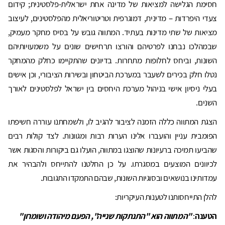
חסימת הגלישה למציאות של מדינה אחת ישראלית-פלסטינית; קידום
צעדי היפרדות – מדינית, דמוגרפית וטריטוריאלית מהפלסטינים, לעיצוב
מציאות של שתי מדינות בעתיד. המתווה גובש על בסיס מחקר מעמיק,
שבמהלכו נבחנו לפרטיהם והורצו תרחישים שונים על משמעויותיהם
השונות, וביחס לחלופות מתחרות. בדיונים שהתקיימו כחלק מהמחקר
נטלו חלק בכירים לשעבר במערכת הביטחון ובשירות הציבורי, וכן אישים
בעלי ניסיון אישי בניהול מערכת היחסים בין ישראל לפלסטינים לאורך
השנים.
הצגת המתווה כללה הזמנה לציבור להגיב לו, ולשמחתנו עוררה חשיפתו
הפומבית עניין והועברו אלינו הערות רבות ומגוונות. לצד קולות רבים
שהביעו תמיכה ברעיונות שהוצגו במתווה, הועלו גם ביקורות והסגות אשר
לכיוונים המוצעים במסגרתו. על כן החלטנו להתייחס ולהבהיר את
עמדותינו בנושאים ובסוגיות השונות, שבהם התמקדו התגובות.
להלן התייחסותנו לטענות העיקריות:
הטענה
:
"המתווה הוא "התנתקות שנייה", הפעם מיהודה ושומרון"