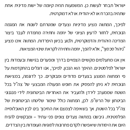
ישראל תבחר לעשות כן. המשמעות תהיה קיומה של ישות מדינית אחת
שתהיה בהכרח או לא יהודית או לא דמוקרטית.
לפיכך, המתווה מציע מדיניות וצעדים שמטרתם לשנות את המגמה
הנוכחית, לחזור לרעיון הציוני של יוזמה וחתירה מתמדת לעבר ביצור
המדינה היהודית והדמוקרטית, ולנוע בכיוון היפרדות. המתווה אינו מציע
"ניהול סכסוך", אלא להפך, יוזמה וחתירה לקראת שינוי המציאות.
אין אנו מתעלמים מקשיים הצפויים בדרך ומפערים בגישות ובעמדות בין
ישראל לפלסטינים. ההיפך הוא הנכון. לפיכך, אנו דוגלים בהתקדמות על
פי המתווה המוצע בצעדים מדודים ומבוקרים. כך לדוגמה, במציאות
הנוכחית לא ניתן להפסיק את חופש הפעולה המבצעי של צה"ל בכל
השטח שממערב לירדן ולהעביר את האחריות הביטחונית לידי מנגנוני
הביטחון של הרש"פ. לכן, המתווה כולל שימור שליטתו הביטחונית של
צה"ל בכל השטח, אך בשאיפה לצמצם את החיכוך בינו לבין האוכלוסייה
הפלסטינית. גיבשנו במתווה צעדים צופים פני עתיד – ומבקשים להניח
היום את היסודות שיאפשרו לקדם פתרונות לסוגיות העומדות בין הצדדים.