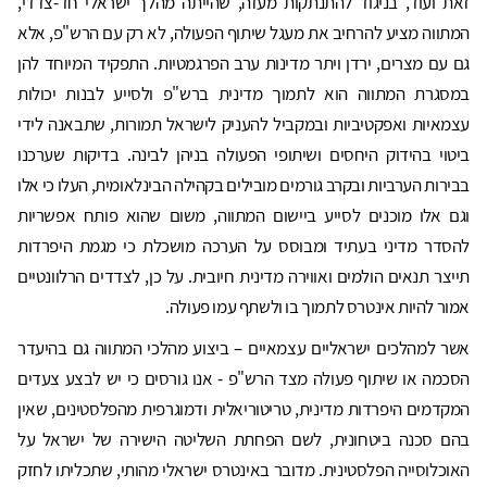
זאת ועוד, בניגוד להתנתקות מעזה, שהייתה מהלך ישראלי חד-צדדי,
המתווה מציע להרחיב את מעגל שיתוף הפעולה, לא רק עם הרש"פ, אלא
גם עם מצרים, ירדן ויתר מדינות ערב הפרגמטיות. התפקיד המיוחד להן
במסגרת המתווה הוא לתמוך מדינית ברש"פ ולסייע לבנות יכולות
עצמאיות ואפקטיביות ובמקביל להעניק לישראל תמורות, שתבאנה לידי
ביטוי בהידוק היחסים ושיתופי הפעולה בניהן לבינה. בדיקות שערכנו
בבירות הערביות ובקרב גורמים מובילים בקהילה הבינלאומית, העלו כי אלו
וגם אלו מוכנים לסייע ביישום המתווה, משום שהוא פותח אפשריות
להסדר מדיני בעתיד ומבוסס על הערכה מושכלת כי מגמת היפרדות
תייצר תנאים הולמים ואווירה מדינית חיובית. על כן, לצדדים הרלוונטיים
אמור להיות אינטרס לתמוך בו ולשתף עמו פעולה.
אשר למהלכים ישראליים עצמאיים – ביצוע מהלכי המתווה גם בהיעדר
הסכמה או שיתוף פעולה מצד הרש"פ - אנו גורסים כי יש לבצע צעדים
המקדמים היפרדות מדינית, טריטוריאלית ודמוגרפית מהפלסטינים, שאין
בהם סכנה ביטחונית, לשם הפחתת השליטה הישירה של ישראל על
האוכלוסייה הפלסטינית. מדובר באינטרס ישראלי מהותי, שתכליתו לחזק