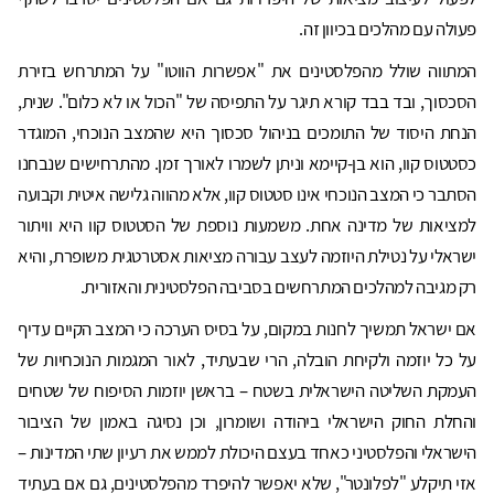
פעולה עם מהלכים בכיוון זה.
המתווה שולל מהפלסטינים את "אפשרות הווטו" על המתרחש בזירת
הסכסוך, ובד בבד קורא תיגר על התפיסה של "הכול או לא כלום". שנית,
הנחת היסוד של התומכים בניהול סכסוך היא שהמצב הנוכחי, המוגדר
כסטטוס קוו, הוא בן-קיימא וניתן לשמרו לאורך זמן. מהתרחישים שנבחנו
הסתבר כי המצב הנוכחי אינו סטטוס קוו, אלא מהווה גלישה איטית וקבועה
למציאות של מדינה אחת. משמעות נוספת של הסטטוס קוו היא וויתור
ישראלי על נטילת היוזמה לעצב עבורה מציאות אסטרטגית משופרת, והיא
רק מגיבה למהלכים המתרחשים בסביבה הפלסטינית והאזורית.
אם ישראל תמשיך לחנות במקום, על בסיס הערכה כי המצב הקיים עדיף
על כל יוזמה ולקיחת הובלה, הרי שבעתיד, לאור המגמות הנוכחיות של
העמקת השליטה הישראלית בשטח – בראשן יוזמות הסיפוח של שטחים
והחלת החוק הישראלי ביהודה ושומרון, וכן נסיגה באמון של הציבור
הישראלי והפלסטיני כאחד בעצם היכולת לממש את רעיון שתי המדינות –
אזי תיקלע "לפלונטר", שלא יאפשר להיפרד מהפלסטינים, גם אם בעתיד