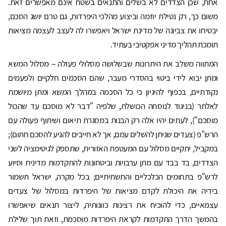
אחת, שכן הצדדים לא בשלים והתנאים בשטח אינם מאפשרים זאת.
משום כך, רק נטילת יוזמה וביצוע מהלכי היפרדות, גם טרם יושג הסכם,
יבטיחו את צביונה של מדינת ישראל ויאפשרו לה לעצב לעצמה מציאות
תומכת תהליך מדיני אפקטיבי בעתיד.
המתווה משלב את היתרונות שבשלושה מסלולי פעולה – מסלול המשא
ומתן יבוא לידי ביטוי בהסדרי מעבר, שהם הסכמים חלקיים ולפעמים
נקודתיים, בכפוף להיגיון כי כל הסכמה במהלך המשא ומתן מיושמת
לאלתר (בניגוד לנוסחה הכושלת, שלפיה "דבר לא מוסכם עד שהכול
מוסכם"), לעתים יהיו אלה רק הבנות במסגרת תיאום ושיתוף פעולה עם
הרש"פ (צעדים שניתן להשלים עמם, אך לא חייבים להגיע להסכם חתום);
במקביל, יתקיים מסלול עם המעטפת האזורית, שתספק לגיטימציה לשני
הצדדים, בד בבד עם מתן ערבויות וביטחונות להתקדמות מדינית וסיוע
לרש"פ בתחומים הכלכליים והתשתיתיים; בכל מקרה, ישראל תשמור
בידיה את היכולת לקדם מציאות של היפרדות במסלול של צעדים
עצמאיים, כדי להוכיח את רצינות כוונותיה, ליצור תנאים שיאפשרו
בהמשך הדרך התקדמות לקראת היפרדות מוסכמת, וזאת תוך שלילת