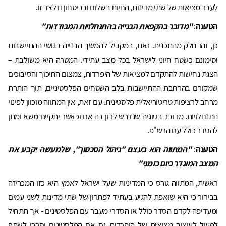
לעבר מציאות של שתי מדינות, החיות בשלום ובביטחון זו לצד זו.
הטענה
:
"מדובר בהקפאת הבנייה בהתנחלויות המבודדות"
כן, זהו חלק מהתכנית. זאת, במקביל להמשך הבנייה בגושי ההתיישבות
וסימונם כשטח חיוני לישראל בכל מצב עתידי. המטרה היא משולבת –
הצגת נחישות להתקדם למציאות של היפרדות, צמצום החיכוך והסיבוכים
שמקורם בהרחבת ההתיישבות בלב השטחים הפלסטיניים, תוך הותרת
מרחב לרציפות טריטוריאלית פלסטינית. עם זאת, אין המתווה מוכוון לפינוי
התנחלויות. מדובר בסוגיה שנדרש לדון בה אם וכאשר יתקיים משא ומתן
להסדר כולל עם הרש"פ.
הטענה
:
"המתווה הוא בעצם "ניהול הסכסוך", שלמעשה יקבע את
המצב המוגדר כיום כזמני"
ראשית, המתווה גורס כי המדיניות שעל ישראל לאמץ היא כזו המכריזה
בבירור כי היא שואפת להגיע בעתיד לפתרון של שתי מדינות לשני עמים
ומעדיפה לקדם הסדר כולל או הסדרי מעבר עם הפלסטינים - אך תתחיל
לפעול לעיצוב מציאות של היפרדות גם אם הפלסטינים יסרבו לשתף