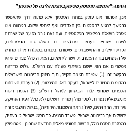
הטענה
:
"המתווה מתחמק מעיסוק בסוגיות הליבה של הסכסוך"
אכן, המתווה אינו עוסק בפתרון הסכסוך אלא מתווה דרך שתאפשר
בהמשך להגיע להסכמות בין הצדדים ואף ליחסי שלום. המתווה אינו
מטפל בשאלת הפליטים הפלסטינים, ועם זאת גורס מניעה של שיבתם
לשטח ישראל בעתיד. מודגשים בו האינטרסים הביטחוניים,
הטריטוריאליים וההתיישבותיים, שימורם וביצורם במסגרת ארגון מחדש
של השטחים בגדה המערבית. אשר לירושלים, המתווה כולל צעדים שיהיו
אפשריים אם הוא ייושם בשיתוף פעולה עם הרש"פ. שלוש מדרגות
בהקשר זה: (1) שמירת המצב הקיים, תוך חיזוק הריבונות הישראלית
במקומות החיוניים לישראל, בעיקר באגן ההיסטורי; (2) העברת השכונות
והכפרים שמחוץ לגדר הביטחון לניהול הרש"פ; (3) הקמת רשות
מוניציפאלית נפרדת למטרופולין מזרח ירושלים (לא כולל העיר העתיקה,
עיר דוד, הר הזיתים, שיח' ג'ראח והשכונות היהודיות), בניהול תושבי מזרח
ירושלים אך בריבונות ישראל ומשרד הפנים. כך תסמן ישראל כי בעתיד,
במסגרת הסכם כולל, הרשות המוניציפאלית החדשה שתכונן - מטרופולין