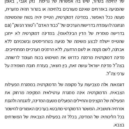
של לחימה בטרור, שיש בה אפשרות של גרימת "נזק אגבי", באופן
שהפגיעה באזרחים שאינם מעורבים בלחימה או בטרור תהיה מזערית,
מעטה ככל האפשר. במדינה דמוקרטית, הטייס יהיה בטוח שהמשימה
הנתונה לו עומדת בדרישות הערכים של "כבוד האדם" ו"טוהר הנשק" (וגם
בדרישה מוסרית של הדין הבינלאומי). במדינה דמוקרטית לא ייתכן
שהטייס יישלח לבצע משימה של פגיעה בטרוריסטים ובשכניהם ללא
אבחנה, לשם נקמה או לשם הרתעה, ללא הרסנים הערכיים המתחייבים.
מדינה דמוקרטית מרסנת כדרוש את השימוש בכוח העומד לרשותה.
בצה"ל מדינת ישראל עושה זאת, בין השאר, בעזרת חובת השמירה על
ערכי צה"ל.
דוגמאות אלה מצביעות על מקומה של הדמוקרטיה במסגרת הפעילות
הצבאית. הדמוקרטיה אינה מסגרת ערטילאית המקיפה מרחוק את
הפעילות של הקצינים והחיילים הפועלים מטעם המדינה, להגנתה ולהגנת
אזרחיה ותושביה. המשטר הדמוקרטי מתבטא בערכים האמורים להישמר
בכל הליכותיה של המדינה, בכלל זה בפעילות הצבאית של המשרתים
בצבא.