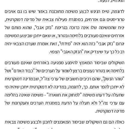
הוא חייב לפעול.
לדוגמה, טייס הניגש לבצע משימה מתוכננת באזור שיש בו גם אויבים
טרוריסטים וגם אזרחים, במסגרת פעילות צבאית של מדינה דמוקרטית,
יניח שהמשימה שלו אינה כרוכה בגרימת "נזק אגבי", שהוא מותם של
אזרחים שאינם מעורבים בלחימה ובטרור, או שאם ייתכן שביצוע המשימה
יגרום "נזק אגבי" כזה הוא יהיה "מידתי", זאת אומרת שערכו הצבאי יהיה
רב כל כך עד שיצדיק את "הנזק האגבי" הצפוי.
השיקולים שביסוד המאמץ להימנע מפגיעה באזרחים שאינם מעורבים
בלחימה או בטרור נעוצים ברצון לשמור על הערכים של "כבוד האדם" ושל
"טוהר הנשק", שהם רכיבים חשובים של ערכי צה"ל, שבמדינה דמוקרטית
לא ייתכן להפר אותם. כך, לדוגמה, במדינה לא דמוקרטית ייתכן שיהיה מי
שתעלה על דעתו משימה "למחוק את חווארה" - משימה שאינה בהלימה
עם ערכי צה"ל ולא תעלה על הדעת במסגרת הערכים והעקרונות של
מדינה דמוקרטית.
כאלה הם גם השיקולים שביסוד המאמצים לתכנן ולבצע משימה צבאית