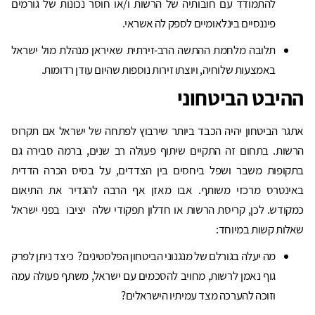
להתמודד עם חובותיה של הרשות ו/או חוסר נכונות של גורמים
פיננסיים בינלאומיים לספק לה אשראי.
תלובה מלחמת ההתשה הרב-זירתית שאיראן מנהלת מול ישראל
באמצעות שלוחיה, ויוצתו זירות נוספות שהיום עודן רדומות.
ההיבט הביטחוני
אתגר הביטחון יהיה הכבד ביותר שירבוץ לפתחה של ישראל אם תקרוס
הרשות. בתחום זה התקיים שיתוף פעולה רב שנים, ברמה סבירה גם
בתקופות משבר ושפל ביחסים בין הצדדים, על בסיס הכרה הדדית
באינטרס מרכזי משותף. אבו מאזן אף הרבה להגדיר את התיאום
כמקודש. לכן, קריסת הרשות או חדלון תפקודי שלה יציבו בפני ישראל
שאלות קשות במיוחד:
מה יעלה בגורלם של מנגנוני הביטחון הפלסטינים? כיצד ניתן לפרק
גוף נאמן לרשות, מחויב להסכמים עם ישראל, משתף פעולה עמה
וזוכה להערכה מצד עמיתיו הישראלים?