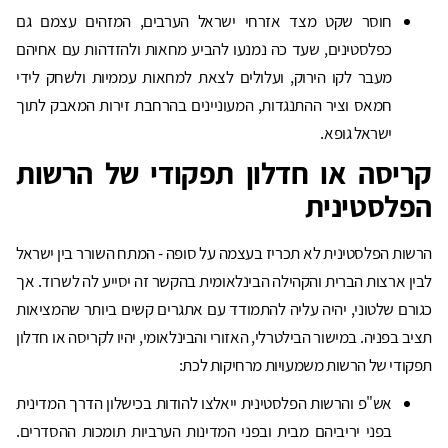
חוסר שקט מצד אזרחי ישראל הערבים, המזהים עצמם גם
כפלסטינים, שעד כה נמנעו להביע מחאות ולהזדהות עם אחיהם
מעבר לקו הירוק, ועלולים לצאת למחאות עממיות ולשחק לידי
חמאס וציר ההתנגדות, המעוניינים בהרחבת זירות המאבק לתוך
ישראל גופא.
קריסה או חדלון תפקודי של הרשות
הפלסטינית
הרשות הפלסטינית לא תכריז בעצמה על סופה - המתח השורר בין ישראל
לבין ארצות הברית והקהילה הבינלאומית בהקשר זה יסייע לה לשרוד. אך
כגורם שלטוני, יהיה עליה להתמודד עם אתגרים קשים ביותר שהמציאות
תציב בפניה. במישור הבילטרלי, האזורי והבינלאומי, יהיו לקריסה או חדלון
תפקודי של הרשות משמעויות מרחיקות לכת:
אש"פ והרשות הפלסטינית ייאלצו להודות בכישלון הדרך המדינית
בפני יריביהם מבית ובפני המדינות הערביות תומכות ההסדרים.