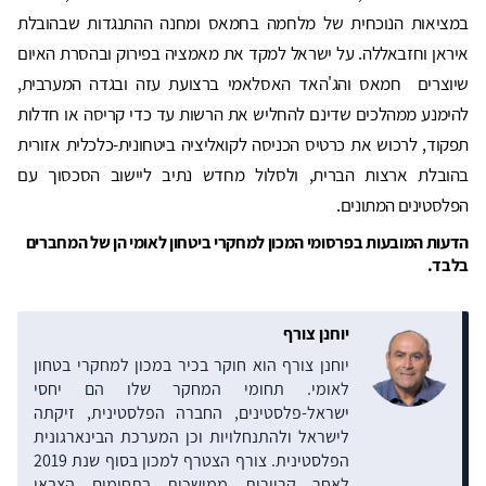
במציאות הנוכחית של מלחמה בחמאס ומחנה ההתנגדות שבהובלת
איראן וחזבאללה. על ישראל למקד את מאמציה בפירוק ובהסרת האיום
שיוצרים חמאס והג'האד האסלאמי ברצועת עזה ובגדה המערבית,
להימנע ממהלכים שדינם להחליש את הרשות עד כדי קריסה או חדלות
תפקוד, לרכוש את כרטיס הכניסה לקואליציה ביטחונית-כלכלית אזורית
בהובלת ארצות הברית, ולסלול מחדש נתיב ליישוב הסכסוך עם
הפלסטינים המתונים.
הדעות המובעות בפרסומי המכון למחקרי ביטחון לאומי הן של המחברים
בלבד.
יוחנן צורף
יוחנן צורף הוא חוקר בכיר במכון למחקרי בטחון
לאומי. תחומי המחקר שלו הם יחסי
ישראל-פלסטינים, החברה הפלסטינית, זיקתה
לישראל ולהתנחלויות וכן המערכת הבינארגונית
הפלסטינית. צורף הצטרף למכון בסוף שנת 2019
לאחר קריירות ממושכות בתחומים הצבאי