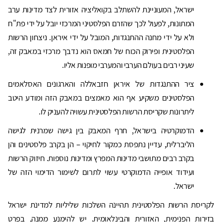
ישראל, המעוניינת להשתלב בקואליציה אזורית לצד מדינות ערב
המתונות, לפעול לכך שהזרם הפלסטיני המרכזי יובל על ידי פת"ח
ולא על ידי מחנה ההתנגדות, המובל על ידי איראן. ניצחון הרשות
הפלסטינית ופירוק הכוח של חמאס הוא נדבך מרכזי במאבק זה,
שעיני רבים בעולם הערבי והמערבי מופנות אליו.
ציר ההתנגדות של איראן חזבאללה והארגונים האסלאמים
הפלסטינים משקיע אף הוא מאמצים במאבק הזה ומודע היטב
ליתרונות שקריסת הרשות הפלסטינית עשויה להעניק לו.
הדמוקרטיה בישראל, חרף המאבק בין גישה שמרנית לגישה
הליברלית, עדיין נתפסת כמקור לחיקוי – הן בקרב פלסטינים והן
בקרב רבים מתושבי מדינות המפרץ ומדינות נוספות. חיזוק הרשות
ועידוד אופייה הדמוקרטי עשוי לתרום לשימור הדימוי הזה של
ישראל.
לקריסת הרשות הפלסטינית תהיינה השלכות שליליות למדינת ישראל
בזירות הפנימית, האזורית והבינלאומית. יש להימנע ממנה, בפרט