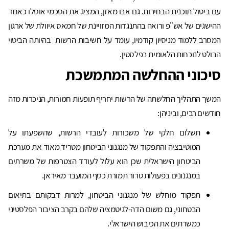
עם ביטול תוכנית הבחירות. גם אבו מאזן, המציג את הסכמי אוסלו כאחד
ההישגים של אש"פ ורואה בהתנגדות המזויינת של חמאס איוולת של ארגון
המסרב ללמוד מניסיון קודמיו, עומד על חשיבות הרשות בהיותה הביטוי
הבולט לנוכחות הלאומית בפלסטין.
סיכוני ההחלשה המתמשכת
המשך התהליך החלשתה של הרשות יחריף תופעות חמורות, הניכרות מזה
חודשים רבים, וביניהן:
תשלום חלקי של משכורות לעובדי הרשות, שהשפעתו על
המוטיבציה והתפקוד של מנגנוני הביטחון מטריד מאוד את מערכת
הביטחון הישראלית שכן הוא עלול לעודד הצטרפות של משרתים
במנגנונים בפעולות טרור תמורת כסף המועבר מאיראן.
תפקוד מוחלש של מנגנוני הביטחון, למרות דבקותם בתיאום
הבטחוני, גם משום הדה-לגיטמציה שלהם בקרב הציבור הפלסטיני
כמשרתים את הכיבוש הישראלי.