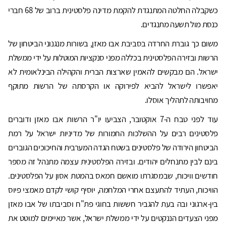
כשקבלה החלטה המתנגדת להקמת מדינה פלסטינית ברוב של 68 חברי
כנסת מול תשעה מתנגדים.
משום כך גוברת החרדה בסביבת אבו מאזן, בשורות מנגנוני הביטחון של
הרשות ובזירה הפלסטינית בכללה מפני סנקציות המוטלות על ידי ממשלת
ישראל. הם מבקשים להאמין שארצות הברית והקהילה הבינלאומית לא
יאפשרו לישראל להביא לפירוקה או הקרסתה של הרשות מתוקף
מחויבותה לתהליך אוסלו.
עוד לפני טבח ה-7 אוקטובר, הצביעו יו"ר הרשות אבו מאזן ודוברים
פלסטינים רבים על ההשלכות החמורות של מדיניות ישראל על רמת
הביטחון הירודה של פלסטינים בשטח הגדה המערבית והחיכוכים הגוברים
בינם לבין מתנחלים יהודים. ובזירה הפלסטינית עצמה מתנהל זה מספר
חודשים וויכוח, שבמסגרתו מואשם חמאס בהמטת אסון על הפלסטינים.
הוויכוח, העתיד להתעצם אחרי המלחמה, יוסיף קושי לקדם מאמצי פיוס
בין-ארגוני ובה בעת להגביר חששות בחוגי פת"ח וסביבתו של אבו מאזן
מפני הצעדים הננקטים על ידי ממשלת ישראל, אשר מאיימים למוטט את