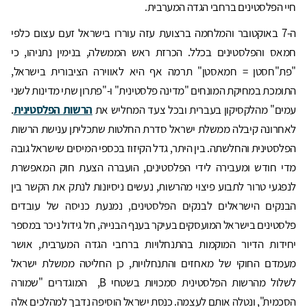
חיי הפלסטינים ברחבי הגדה המערבית.
ה-7 באוקטובר והמלחמה ברצועת עזה עוררו בישראל זעם עצום כלפי
חמאס והפלסטינים בכלל. הכרזת ראש הממשלה, בנימין נתניהו, כי
"פת"חסטן = חמאסטן" תרמה אף היא לאווירה הציבורית בישראל,
התומכת במחיקת המונחים "מדינה פלסטינית" ו-"פתרון שתי מדינות לשני
עמים" מהלקסיקון בעברית ובכל צעד המחליש את
הרשות הפלסטינית
.
לאחרונה קיבלה ממשלת ישראל סדרת החלטות שתכליתן ענישת הרשות
הפלסטינית והחלשתה. בין היתר, גדל הקיזוז בכספי המיסים שישראל גובה
מדי חודש ומעבירה לידי הפלסטינים, הועברה הצעת חוק המאפשרת
לנפגעי טרור לתבוע פיצוי מהרשות, נעשים ניסיונות לנתק את הקשר בין
הבנקים הישראלים לבנקים הפלסטינים, נמנעת כניסה של עובדים
פלסטינים בישראל המועסקים בעיקר בענף הבנייה, חל גידול ניכר במספר
יחידות הדיור המוקמות בהתנחלויות ברחבי הגדה המערבית, אושר
מעמדם החוקי של מאחזים והתנחלויות, כן החליטה ממשלת ישראל
לשלול מהרשות הפלסטינית סמכויות בשטחי B, המוגדרים "שמורה
הסכמית", ונטלה אותם לעצמה. כנסת ישראל הוסיפה נדבך למהלכים אלה