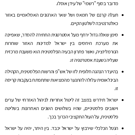
מדובר בסוף "רשמי" של עידן אוסלו.
תעלה קרנם של חמאס ושל שאר הארגונים האסלאמיים באזור
כאלטרנטיבה לשלטון הקיים.
סימן שאלה גדול ירחף מעל אסטרטגית החתירה להסדר, שאפיינה
את מערכת היחסים בין ישראל למדינות האזור שוחרות
הנורמליזציה, ואשר פתרון הבעיה הפלסטינית הוא משענת מרכזית
שעליה נשענת אסטרטגיה זו.
בהיעדר הנהגה חלופית לזו של אש"פ והרשות הפלסטינית, הקהילה
הבינלאומית עלולה להתנער מהמציאות שתתפתח בעקבות קריסה
זו.
ישראל תידרש במצב זה ליטול אחריות לניהול האזרחי של ערים
וישובים פלסטיניים, שהיו בשלושים השנים האחרונות בשליטה
פלסטינית, על העול התקציבי הכרוך בכך.
הנטל הכלכלי שירבוץ על ישראל יכבד. בין היתר, יהיה על ישראל