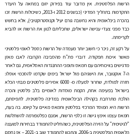
הרשות הפלסטינית. אין מדובר עוד בפירוק יזום במחאה על היעדר
התקדמות בתהליך המדיני (כבשנים 2012 ו-2013, כשיכולות הרשות זכו
בהכרה בינלאומית והיא נחשבה גורם יעיל וקנוסטרוקטיבי), אלא בחשש
כבד מפני צעדי ענישה ישראלים, שתכליתם לנוון את הרשות או להביא
לקריסתה.
על רקע זה, ניכר כי חשוב יותר מעמדה של הרשות כסמל לאומי פלסטיני
מאשר איכות תפקודה. דוברי פת"ח מהסביבה הקרובה לאבו מאזן
מדגישים בוויכוחיהם עם חמאס ותומכי ההתנגדות האסלאמית, גם לאחר
ה-7 אוקטובר, את הישגיהם מול ישראל בימים שקדמו להסכמי אוסלו:
חזרה למולדת, שחרור למעלה מ- 6000 אסירים פלסטינים מבתי הכלא
בישראל בפעימה אחת, הקמת מוסדות לאומיים בלב פלסטין והכרה
הולכת מתרחבת בקהילה הבינלאומית במדינה פלסטינית. לתפיסתם,
הרשות היא המוסד המרכזי בפלסטין וחמאס מאיים על קיומו. בה בעת,
חמאס עצמו אימץ גישה זו כלפי הרשות, אמנם כפלטפורמה להשתלטות
"לגיטימית" על הזירה הפלסטינית, כשהחליט להתמודד בבחירות למועצה
הלאומית הפלסטינית ב-2006, והתכוון להתמודד שוב ב-2021 – אז נחסם