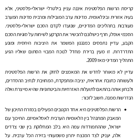
קריסת הרשות הפלסטינית איננה עניין בילטרלי ישראלי-פלסטיני, אלא
בעיה אזורית ובינלאומית. מדינות ערב המובילות ומרבית מדינות המערב
מעורבות בתהליכים המדיניים, שנועדו לקדם הסכם ישראלי-פלסטיני.
הסכמי אוסלו, חרף כישלונם להכשיר את הקרקע לשיחות על סוגיות הסכם
הקבע, עדיין נתפסים כמנגנון המשמר את היציבות היחסית ומונע
התדרדרות. זו מעין ברירת מחדל לנוכח המבוי הסתום שאליו הגיע
התהליך המדיני מאז 2009.
עדיין לא מאוחר לחדש את המאמצים לחזק את הרשות הפלסטינית
ולעשותה כתובת אחראית, יציבה ומתפקדת, המחויבת לנתיב ההסדרים,
ולבחון אותה בהתאם לתועלות האזרחיות והביטחוניות שהיא מייצרת ואלה
הנדרשות ממנה. חשוב לזכור:
הרשות הפלסטינים היא אחד הקטבים הפעילים במזרח התיכון של
המאבק המתנהל בין הלאומיות הערבית לאסלאמיזם. החיכוך עם
ישראל, שההתמודדות עמה היא בלב המחלוקת בין שני צדדים
אלה, יעניק לצד המנצח יתרון משמעותי בזירה הכל ערבית. על