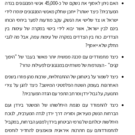
האם ניתן לאסוף את נשקם של כ-45,000 אנשי המנגנונים בגדה
המערבית? כיצד יאותר? ייתכן שחלק מאנשי המנגנונים ימסרו לידי
ישראל או צד שלישי את הנשק, עקב מודעות לפער ביחסי הכוחו
בינם לבין ישראל, אשר יבוא לידי ביטוי במקרה של עימות בין
הצדדים. כוח בין הצדדים במקרה של עימות עמה, אבל מה לגבי
החלק שלא ייאסף?
כיצד מתמודדים עם סכנה ממשית יותר מאשר בעבר של "היפוך
קנים" - הצטרפות של משרתים במנגנונים לפעילות טרור?
כיצד לשמור על ביטחונן של ההתנחלויות, שרבות מהן פוזרו בשנים
האחרונות בעומק השטח הפלסטיני המיושב? כיצד להגן על צירי
התנועה, על גבול ירדן ומרחב התפר עם הגדה המערבית?
כיצד להתמודד עם מגמת היחלשותו של המשטר בירדן ועם
הברחות הנשק מעיראק וסוריה דרך ירדן לגדה המערבית, לנוכח
היחלשות יכולתם של גורמי הביטחון בירדן למנוע הברחות, במקביל
להתמודדותם עם חתרנות איראנית ומאמצים להחדיר לוחמים