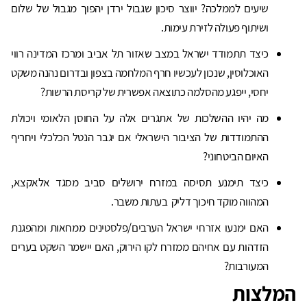
שיעים לממלכה? יווצר סיכון שגבול ירדן יהפוך מגבול של שלום
ושיתוף פעולה לזירת עימות.
כיצד תתמודד ישראל במצב שאזור תל אביב ומרכז המדינה רווי
האוכלוסין, שנכון לעכשיו חרף המלחמה בצפון ובדרום נהנה משקט
יחסי, ייפגע מהסלמה כתוצאה אפשרית של קריסת הרשות?
מה יהיו ההשלכות של אתגרים אלה על החוסן הלאומי ויכולת
ההתמודדות של הציבור הישראלי אם יגבר הנטל הכלכלי ויחריף
האיום הביטחוני?
כיצד תימנע תסיסה במזרח ירושלים סביב מסגד אלאקצא,
המהווה מוקד חיכוך דליק בעתות משבר.
האם ימנעו אזרחי ישראל הערבים/פלסטינים ממחאות ומהפגנת
הזדהות עם אחיהם ממזרח לקו הירוק, האם יישמר השקט בערים
המעורבות?
המלצות