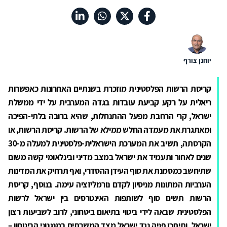
יוחנן צורף
קריסת הרשות הפלסטינית מוזכרת בשנתיים האחרונות כאפשרות
ריאלית על רקע קביעת עובדות בגדה המערבית על ידי ממשלת
ישראל, קרי הרחבת מפעל ההתנחלות, שהיא ברובה בלתי-הפיכה
ומאתגרת את מעמדה החלש ממילא של הרשות. קריסת הרשות, או
הקרסתה, תשיב את המערכת הישראלית-פלסטינית למעלה מ-30
שנים לאחור ותעמיד את ישראל במצב מדיני ובינלאומי קשה משום
שתיחשב כמסמנת את סוף העידן ההסדרי, ואף תרחיק את המדינות
הערביות המתונות מניסיון לקדם נורמליזציה עימה. בנוסף, קריסת
הרשות תשים סוף לשותפות האינטרסים בין ישראל לרשות
הפלסטינית שבאה לידי ביטוי בתיאום ביטחוני, לרוב לשביעות רצון
ישראל, ותיתכן פניה נגד ישראל מצד המשרתים במנגנוני הביטחון –