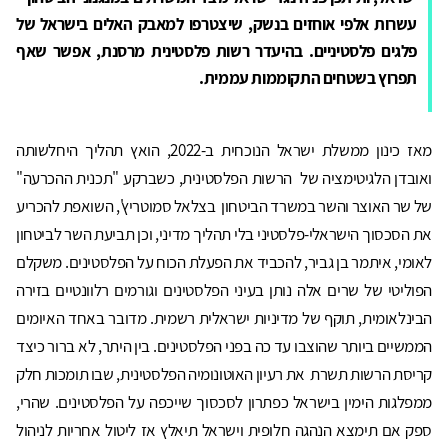
עשרות אלפי אוחזים בנשק, שיצטרפו למאבק האלים בישראל של
פלגים פלסטיניים. בהיעדר רשות פלסטינית מרסנת, אפשר שאף
תפרוץ בשטחים התקוממות עממית.
מאז כינון ממשלת ישראל הנוכחית ב-2022, הואץ תהליך היחלשותה
ואובדן הלגיטימציה של הרשות הפלסטינית, כשברקע "תכנית ההכרעה"
של שר האוצר והשר במשרד הביטחון בצלאל סמוטריץ', השואפת להכריע
את הסכסוך הישראלי-פלסטיני בלי תהליך מדיני, וכן תביעת השר לביטחון
לאומי, איתמר בן גביר, להכביד את הפעלת הכוח על הפלסטינים. משקלם
הפוליטי של שרים אלה נותן בעיני הפלסטינים וגורמים רלוונטיים בזירה
הבינלאומית, תוקף של מדיניות ישראלית רשמית. מדובר באחד האיומים
הממשיים ביותר שהוצבו עד כה בפני הפלסטינים. בין היתר, לא ברור כיצד
קריסת הרשות תשרת את רעיון האוטונומיה הפלסטינית, שבו תומכות חלק
ממפלגות הימין בישראל כפתרון לסכסוך שייכפה על הפלסטינים. שהרי,
ספק אם תימצא הנהגה חלופית וישראל תיאלץ אז ליטול אחריות לניהול