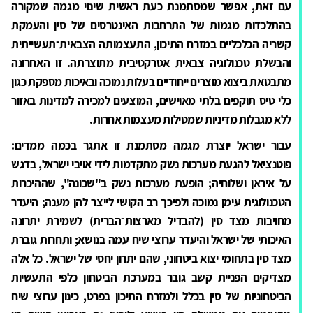
עם זאת, אפשר שמסתמנת כעת ראשית שינוי מגמה שמקורה
בהתלכדות מגמות של התרחבות האינטרסים של סין והעמקת
קשריה הכלכליים במזרח התיכון, התעצמותה הצבאית־תעשייתית
והבשלת טכנולוגיה צבאית אטרקטיבית מתוצרתה. זו האחרונה
מתבטאת ביצוא מוצרים ייחודיים בעלות נמוכה ובאיכות מספקת כגון
כלי טיס תוקפים בלתי מאוישים, המוצעים למכירה למדינות באזור
ללא מגבלות מדיניות שמטילות מעצמות אחרות.
עבור ישראל יוצרת מגמה מסתמנת זו אתגר בכמה ממדים:
פוטנציאל להגעת מערכות נשק מתקדמות לידי אויבי ישראל, בדגש
על איראן ושלוחיה; הופעת מערכות נשק ב"שכונה", שההיכרות
הטכנולוגית עימן נמוכה ולפיכך רב הקושי לייצר להן מענה; היעדר
מחויבות מצד סין (להבדיל מארצות־הברית) לשמירת יתרונה
האיכותי של ישראל והיעדר ערוצי שיח עמה בנושא; ותחרות גוברת
מצד סין בתחומי יצוא ביטחוני, שהם יתרון יחסי של ישראל. כל אלה
מצדיקים הפניית קשב גובר במערכת הביטחון כלפי התעשיות
הביטחוניות של סין בכלל ולמזרח התיכון בפרט, כינון ערוצי שיח