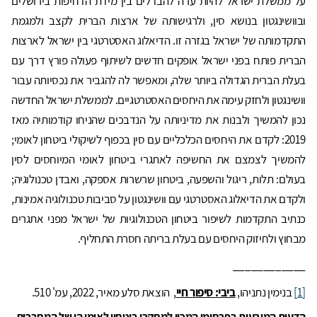
על ממשלת ישראל להיות ערה להבדלים בין מידת הדחיפות בירושלים
ובוושינגטון בנושא סין, ולרגישותה של ארצות הברית לקצב ולמגמת
התקדמותה של ישראל בגזרה זו. הדיאלוג האסטרטגי בין ישראל לארצות
הברית פותח בפני ישראל אופקים חדשים לשיתוף פעולה פורץ דרך עם
בעלת הברית הגדולה ביותר שלה, ומאפשר לה להגביר את נכסיותה עבור
וושינגטון ולחזק עימה את היחסים האסטרטגיים. לממשלת ישראל החדשה
נכון להמשיך ולבנות את מדיניותה על הנדבכים שהניחו קודמותיה מאז
2019: לקדם את היחסים הכלכליים עם סין בכפוף לשיקולי ביטחון לאומי;
להמשיך לצמצם את החשיפה לאתגרי ביטחון לאומי המיוחסים לסין
בעולם: תלות, ריגול והשפעה, ביטחון שרשרות אספקה, ואבדן טכנולוגיה;
ולקדם את הדיאלוג האסטרטגי עם וושינגטון על סביבות טכנולוגיה אמינות,
כנתיב התקדמות לשיפור ביטחון הטכנולוגיות של ישראל מפני אתגרים
מבחוץ ולחיזוק היחסים עם בעלת בריתה חסרת התחליף.
____________
[1]
בנימין נתניהו,
ביבי: סיפור חיי
, הוצאת סלע מאיר, 2022, עמ' 510.
הדעות המובעות בפרסומי המכון למחקרי ביטחון לאומי הן של המחברים