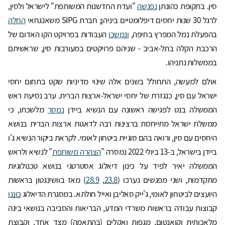
סין. בתקופת כהונתן
נפגשה
"ועדת החדשנות המשותפת" לישראל ולסין,
לרגל 30 שנות יחסים דיפלומטיים ביניהן; חברת SIPG משאנגחאי
החלה
בהפעלת נמל המפרץ בחיפה,
ונמשכו
העבודות בפרויקט הקו האדום של
הרכבת הקלה בתל-אביב - שניהם פרויקטים במעורבות סין, שראשיתם
בממשלות נתניהו.
אולם למעשה, התחולל בשנים אלה שינוי מדיניות שקט בתחום יחסי
ישראל עם סין, כנגזרת של יחסי ישראל-ארצות הברית. ערב נסיעת ראש
הממשלה בנט לפגישה ראשונה עם הנשיא ביידן
נמסר
מלשכתו, כי
ממשלת ישראל מתייחסת ברצינות רבה לדאגות ארצות הברית בנושא
היחסים עם סין, ורואה בהם סוגיית ביטחון לאומי. לקראת ביקור הנשיא ג'ו
ביידן בישראל, ב-13 ביולי 2022 נמסרה "
הצהרה משותפת
" לנשיא ולראש
הממשלה יאיר לפיד על כינון דיאלוג אסטרטגי בנושא טכנולוגיות
מתקדמות, ושני מפגשים נערכו (
23.8
,
28.9
) מאז בוושינגטון בראשות
היועצים לביטחון לאומי, ג'ייק סאליבן ואייל חולתא. במסגרת הדיאלוג
כוננו
קבוצות עבודה בראשות משרדי המדע, הבריאות והסביבה בנושאי בינה
מלאכותית וקואנטום, מגפות ואקלים (בהתאמה) מצד אחד, וקבוצת