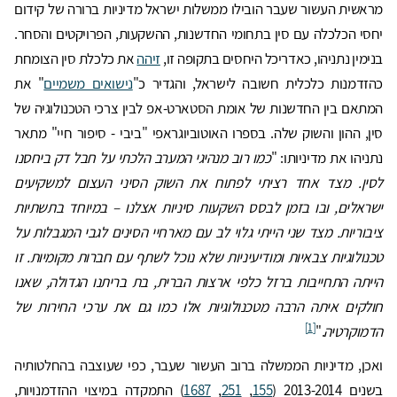
מראשית העשור שעבר הובילו ממשלות ישראל מדיניות ברורה של קידום
יחסי הכלכלה עם סין בתחומי החדשנות, ההשקעות, הפרויקטים והסחר.
בנימין נתניהו, כאדריכל היחסים בתקופה זו,
זיהה
את כלכלת סין הצומחת
כהזדמנות כלכלית חשובה לישראל, והגדיר כ"
נישואים משמיים
" את
המתאם בין החדשנות של אומת הסטארט-אפ לבין צרכי הטכנולוגיה של
סין, ההון והשוק שלה. בספרו האוטוביוגראפי "ביבי - סיפור חיי" מתאר
נתניהו את מדיניותו: "
כמו רוב מנהיגי המערב הלכתי על חבל דק ביחסנו
לסין. מצד אחד רציתי לפתוח את השוק הסיני העצום למשקיעים
ישראלים, ובו בזמן לבסס השקעות סיניות אצלנו – במיוחד בתשתיות
ציבוריות. מצד שני הייתי גלוי לב עם מארחיי הסינים לגבי המגבלות על
טכנולוגיות צבאיות ומודיעיניות שלא נוכל לשתף עם חברות מקומיות. זו
הייתה התחייבות ברזל כלפי ארצות הברית, בת בריתנו הגדולה, שאנו
חולקים איתה הרבה מטכנולוגיות אלו כמו גם את ערכי החירות של
[1]
הדמוקרטיה
."
ואכן, מדיניות הממשלה ברוב העשור שעבר, כפי שעוצבה בהחלטותיה
בשנים 2013-2014 (
155
,
251
,
1687
) התמקדה במיצוי ההזדמנויות,