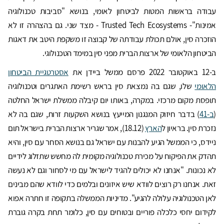
עבודה בראשות המטות לביטחון לאומי, בנושא "סביבות טכנולוגיה
אמינות"- Trusted Tech Ecosystems - מצד שני. גם בהצהרה זו לא
הוזכרה סין, אולם תכולת עבודתה של קבוצה זו משקפת היטב את דאגות
הביטחון הלאומי של ארצות הברית מפני סין במימד הטכנולוגי.
ב-12 באוקטובר 2022 פרסם ממשל ביידן את
אסטרטגיית הביטחון
הלאומי
שלו, שגם בה נמצאת סין בראש רשימת האתגרים וטכנולוגיה
תופסת מקום מרכזי. במקרה, באותו יום קיבלה ממשלת ישראל החלטה
(
ב-41
) בדבר חיזוק המנגנון המייעץ בנושא השקעות זרות, שגם בה לא
נזכרת סין. בראיון ל
הארץ
(18.12), אמר שגריר ארצות הברית בישראל תום
ניידס, כי הממשל הגיע להבנות עם ישראל גם בנושא הסחר עם סין, והיא
תהדק את הפיקוח על מכירת טכנולוגיה מקומית לה מחשש שתזלוג לידיים
לא נכונות. "אנחנו לא יכולים להגיד לישראל עם מי לסחור וגם לא נעשה
זאת. אנחנו רק רוצים לוודא שיש איזונים ובלמים כדי לוודא שהם מבינים
לאן הטכנולוגיה עלולה להגיע". מדיניות הממשלה בתקופה זו חתרה אפוא
לקידום יחסי כלכלה פוריים ובטוחים עם סין, כלומר תחת בקרה גוברת