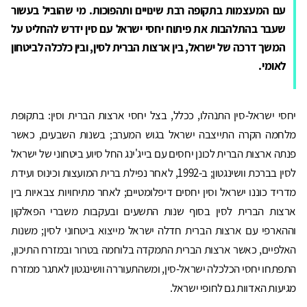
עם המעצמות בתקופה רבת שינויים ותהפוכות. מי שהוביל בעשור
שעבר בהתלהבות את פיתוח יחסי ישראל עם סין ידרש להחליט על
המשך דרכה של ישראל, בין ארצות הברית לסין, ובין כלכלה לביטחון
לאומי
.
יחסי ישראל-סין התנהלו, ככלל, בצל יחסי ארצות הברית וסין: בתקופת
מלחמה הקרה התייצבה ישראל בגוש המערב; בשנות השבעים, כאשר
פנתה ארצות הברית לכונן יחסים עם בייג'ינג החל סיוע ביטחוני של ישראל
לסין בברכת וושינגטון; ב-1992, לאחר נפילת ברית המועצות וכינוס ועידת
מדריד כוננו ישראל וסין יחסים דיפלומטיים; לאחר מתיחויות צבאיות בין
ארצות הברית לסין בסוף שנות התשעים ובעקבות משברי הפאלקון
וההארפי עם ארצות הברית חדלה ישראל מייצוא ביטחוני לסין; משנות
האלפיים, כאשר ארצות הברית התמקדה בלוחמה בטרור ובמזרח התיכון,
התפתחו יחסי הכלכלה ישראל-סין, ומשהתעוררה וושינגטון לאתגר ממזרח
מגיעות האדוות גם לחופי ישראל.