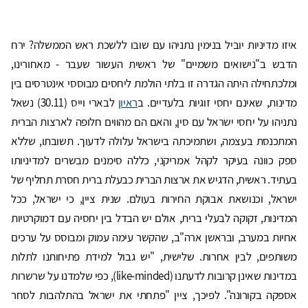
איזו מדיניות יוביל בנימין נתניהו עם שובו ללשכת ראש הממשלה? ירח
הדבש ב"נישואים משמיים" של ראשית העשור שעבר - מאחורינו,
ומלכתחילה היתה הגדרה זו בלתי הולמת ליחסים מבוססי אינטרסים בין
מדינות, שאינם יחסי זוגיות בלעדיים. ב
ראיון
לבארי וייס (30.11) נשאל
נתניהו על יחסי ישראל עם סין, והאם הם מהווים חלופה לארצות הברית
המתכנסת בעצמה, ושתמיכתה בישראל עלולה לדעוך. תשובתו, שללא
ספק כוונה בעיקר לקהל אמריקני, כללה סימנים מבשרים למדיניותו
בעתיד. ראשית, הדגיש את ארצות הברית כבעלת ברית חסרת תחליף של
ישראל, וכנושאת אבוקת החירות בעולם. שנית ציין, כי ישראל, ככל
המדינות, זקוקה לבעלי ברית, אולם יש הבדל בין יחסיה עם דמוקרטיות
אחיות במערב, ובראשן ארה"ב, שהקשר עימה עמוק ומבוסס על ערכים
משותפים, לבין אחרות. שלישית, "יש גבול למידת פתיחותנו לתלות
במדינות שאינן קרובות לדעתנו (like-minded), כפי שלמדנו על שרשרות
אספקה בקורונה". לפיכך, ציין "פתחתי את ישראל בהתלהבות לסחר