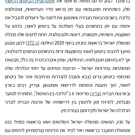
בדצמבר 2017 פרסם ממשל טראמפ את
אסטרטגיית הביטחון הלאומי
שלו, כשתחרות המעצמות עם סין בראש סדר העדיפויות, וטכנולוגיה
בליבה. בשנים הבאות הגבירה וושינגטון את לחצה על ירושלים להגביל את
יחסיה עם סין בתחומים בעלי השלכות על ביטחון לאומי, בדגש על
השקעות, תשתיות, תקשורת, דאטה ולטכנולוגיה. תחת לחצים אלה קיבלה
ממשלת ישראל בראשות נתניהו בסוף 2019 החלטה (
ב-372
) לכונן מנגנון
מייעץ להיבטי ביטחון לאומי בהשקעות זרות בתחומים הנתונים לרגולציה,
אך לא בתחום הטכנולוגיה. ההחלטה, שסין איננה נזכרת בה כלל, מבטאת
התפתחות במדיניות ישראל – הרחבת הסייגים על יחסי הכלכלה שלה
מתחומי ביטחון צרים (צבא והגנה) להגדרות מרחיבות יותר של ביטחון
לאומי, תוך היענות מסוימת לדרישות וושינגטון. ועדיין, רבים בארץ
ובארצות הברית
הגדירו
מדיניות זו כ"הליכה בין הטיפות", החותרת למזער
מגבלות, להרויח זמן ולתמרן בין דרישותיה של ארצות הברית לצרכי
הכלכלה של ישראל ולקידומם בעזרת סין.
על פניו, המשיכו ממשלת ישראל השלושים ושש בראשות נפתלי בנט
וממשלת המעבר בראשות יאיר לפיד את מדיניות קודמותיהן ליחסים עם