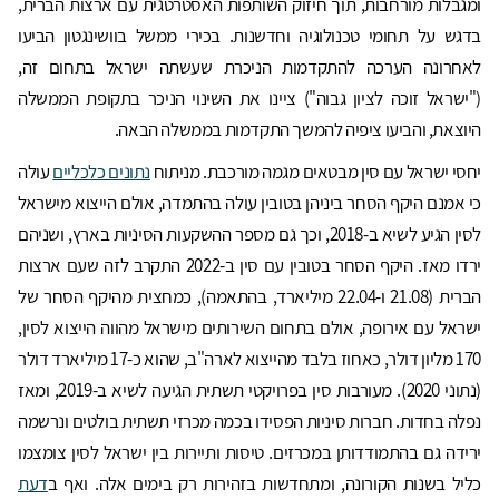
ומגבלות מורחבות, תוך חיזוק השותפות האסטרטגית עם ארצות הברית,
בדגש על תחומי טכנולוגיה וחדשנות. בכירי ממשל בוושינגטון הביעו
לאחרונה הערכה להתקדמות הניכרת שעשתה ישראל בתחום זה,
("ישראל זוכה לציון גבוה") ציינו את השינוי הניכר בתקופת הממשלה
היוצאת, והביעו ציפיה להמשך התקדמות בממשלה הבאה.
יחסי ישראל עם סין מבטאים מגמה מורכבת. מניתוח
נתונים כלכליים
עולה
כי אמנם היקף הסחר ביניהן בטובין עולה בהתמדה, אולם הייצוא מישראל
לסין הגיע לשיא ב-2018, וכך גם מספר ההשקעות הסיניות בארץ, ושניהם
ירדו מאז. היקף הסחר בטובין עם סין ב-2022 התקרב לזה שעם ארצות
הברית (21.08 ו-22.04 מיליארד, בהתאמה), כמחצית מהיקף הסחר של
ישראל עם אירופה, אולם בתחום השירותים מישראל מהווה הייצוא לסין,
170 מליון דולר, כאחוז בלבד מהייצוא לארה"ב, שהוא כ-17 מיליארד דולר
(נתוני 2020). מעורבות סין בפרויקטי תשתית הגיעה לשיא ב-2019, ומאז
נפלה בחדות. חברות סיניות הפסידו בכמה מכרזי תשתית בולטים ונרשמה
ירידה גם בהתמודדותן במכרזים. טיסות ותיירות בין ישראל לסין צומצמו
כליל בשנות הקורונה, ומתחדשות בזהירות רק בימים אלה. ואף ב
דעת