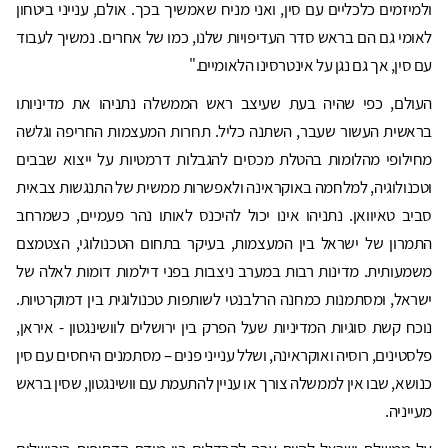
ולמיזמים כלכליים עם סין, ואני מניח שאמשיך בכך. אולם, ענייני ביטחון
לאומי גם הם בראש סדר העדיפויות שלנו, כמו של אחרים. נמשיך לעבוד
עם סין, אך גם נגן על אינטרסינו הלאומיים."
העולם, כפי שהיה בעת שעיצב ראש הממשלה נתניהו את מדיניותו
בראשית העשור שעבר, השתנה כליל. תחרות המעצמות החריפה וגלשה
מחילופי מהלומות בהטלת מכסים להגבלות דרמטיות על ייצוא שבבים
וטכנולוגיה, למלחמה באוקראינה ולאפשרות ממשית של התנגשות צבאית
סביב טאיוואן. נתניהו אינו יכול להיכנס לאותו נהר פעמיים, כשמרחב
התמרון של ישראל בין המעצמות, בעיקר בתחום הטכנולוגי, הצטמצם
משמעותית. מדינות רבות במערב ניצבות בפני דילמות דומות לאלה של
ישראל, ומסתמנות כמחנה הרלבנטי לשותפות טכנולוגית בין דמוקרטיות.
נוכח קשת סוגיות המדיניות שעל הפרק בין ירושלים לוושינגטון - איראן,
פלסטינים, רוסיה ואוקראינה, ושלל ענייני פנים – מסתמנים היחסים עם סין
כנושא, שבו אין לממשלה צורך או עניין להתעמת עם וושינגטון, שסין בראש
מעייניה.