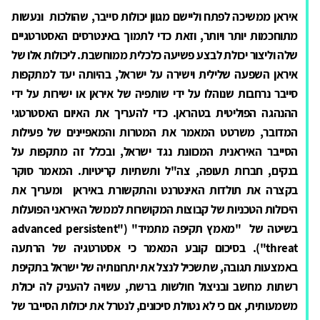
איראן ממשיכה לפתח וליישם מגוון יכולות סייבר, שהולכות ונעשות
מתוחכמות יותר ויותר, וזאת כדי לתמוך באינטרסים האסטרטגיים
שלה וליצור יכולת לבצע פשיעה כלכלית ממוחשבת. ליכולות אלו של
איראן השפעה שלילית וישירה על ישראל, בהיותה יעד למתקפות
סייבר נרחבות שנוהלו על ידי שותפיה של איראן או ישירות על ידי
ההנהגה הפוליטית בטהראן. כדי להעריך את האיום האסטרטגי
המדובר, משרטט המאמר את המטרות והמאפיינים של פעילות
הסייבר האיראנית המכוונת נגד ישראל, ובכלל זה מתקפות על
בנקים, חברות תעופה, צה"ל ותשתיות קריטיות. המאמר סוקר
בקצרה את תולדות האינטרנט והתקשורת באיראן ומעריך את
היכולות הטכניות של קבוצות המקושרות לממשל האיראני הפועלות
בשיטה של "מאמץ תקיפה מתמיד" ("advanced persistent
threat"). בסיכום קובע המאמר כי אסטרטגיה של הרתעה
באמצעות תגובה, שתשכיל לנצל את יתרונותיה של ישראל בתקיפת
רשתות מחשב ובניצול חולשות ברשת, עשויה להעניק לה יכולת
משמעותית, אם כי לא נטולת סיכונים, לנטרל את יכולות הסייבר של