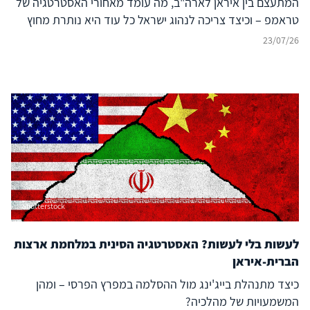
המתעצם בין איראן לארה"ב, מה עומד מאחורי האסטרטגיה של
טראמפ – וכיצד צריכה לנהוג ישראל כל עוד היא נותרת מחוץ
לעימות?
23/07/26
Shutterstock
לעשות בלי לעשות? האסטרטגיה הסינית במלחמת ארצות
הברית-איראן
כיצד מתנהלת בייג'ינג מול ההסלמה במפרץ הפרסי – ומהן
המשמעויות של מהלכיה?