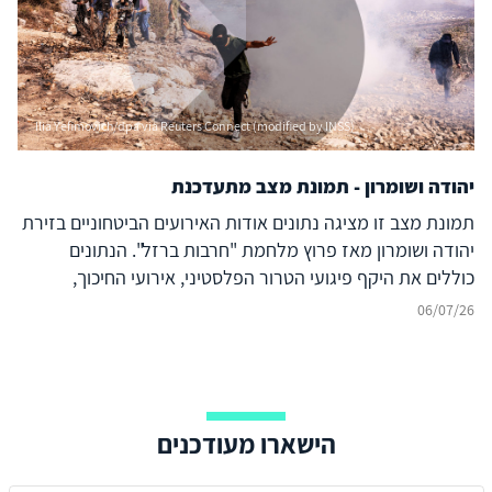
Ilia Yefimovich/dpa via Reuters Connect (modified by INSS)
יהודה ושומרון - תמונת מצב מתעדכנת
תמונת מצב זו מציגה נתונים אודות האירועים הביטחוניים בזירת
יהודה ושומרון מאז פרוץ מלחמת "חרבות ברזל". הנתונים
כוללים את היקף פיגועי הטרור הפלסטיני, אירועי החיכוך,
הנפגעים, הסיכולים והמעצרים בגזרה. הנתונים מבוססים על
06/07/26
מקורות רשמיים ואיסוף מודיעין גלוי (אוסינט) ומתעדכנים באופן
שוטף.
הישארו מעודכנים