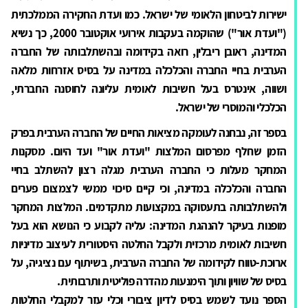
ישירות לביטחון הלאומי של ישראל. כמו ועדת החקירה הממלכתית
("ועדת אור") שהוקמה בעקבות אירועי אוקטובר 2000, כך נשיא
המדינה, ראובן ריבלין, רואה בקידומה ובהשתלבותה של החברה
הערבית בחיי החברה והכלכלה במדינה על בסיס אזרחות מלאה
ושווה, אינטרס בעל חשיבות לאומית עליונה לחוסנה החברתי,
הכלכלי והמוסרי של ישראל.
בספר זה, נבחנה לעומקה מציאות החיים של החברה הערבית בפרק
הזמן שחלף מפרסום המלצות "ועדת אור" ועד היום. מסקנות
המחקר מעלות כי החברה הערבית מגלה רצון להשתלב בחיי
החברה והכלכלה במדינה, וכי קיים סיכוי ממשי לצמצום פערים
ולהשתלבותה בתעסוקה במקצועות מתקדמים. המלצות המחקר
מופנות בעיקר להנהגת המדינה: עליה לקבוע כי הנושא הוא בעל
חשיבות לאומית מרכזית ולקבל החלטה היסטורית לעיצוב מדיניות
ארוכת-טווח לקידומה של החברה הערבית, בשיתוף עם נציגיה, על
בסיס של שוויון ותוך הימנעות מהדרה פוליטית ותרבותית.
הספר נועד לשמש בסיס לדיון ציבורי וכלי עזר למקבלי החלטות