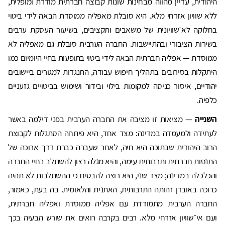
היהודית, עדיין מהווה מבחינות שונות קבוצה חברתית מודרת ומופלית,
ללא שוויון אזרחי מלא. היא סובלת מאפליה ממוסדת הבאה לידי ביטוי
בחלוקה לא־שוויונית של משאבים ותקציבים, בשיעור העסקת ערבים
בשירות הציבורי ובהתיישבות. החברה הערבית סובלת גם מאפליה לא
ממוסדת — אפליה חברתית הבאה לידי ביטוי בתופעות בחיי היומיום כמו
היתקלות בסירובים בתהליך חיפוש עבודה, התנגדות למגורים ביישובים
יהודיים, איסור כניסה למקומות בילוי ובידור ושימוש בביטויים גזעניים
כלפיה.
השנייה
— מציאות זו מציבה את החברה הערבית בפני דילמה באשר
לעתידה ולמעמדה במדינה: מצד אחד, היא פיתחה הסתגלות לקבוצת
הרוב היהודית שבתוכה היא חיה, לאחר שעברה כברת דרך ארוכה של
התנסות חברתית ותרבותית עימה, והיא מגלה רצון להשתלב בחיי החברה
והכלכלה במדינה; מצד שני, היא רוצה להבטיח כי ההשתלבות לא תהיה
כרוכה באובדן זהותה התרבותית, האתנית והלאומית. בה בעת, כאמור,
החברה הערבית מתמודדת עם אפליה ממוסדת ואפליה חברתית,
ועם אי־שוויון אזרחי מלא. רבים בקרבה רואים את שורש הבעיה בכך