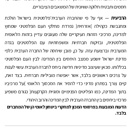
חסמים ותבטיח חלוקה שוויונית של המשאבים הציבוריים.
הרביעית
— אף על פי שהחברה הערבית־פלסטינית בישראל הולכת
ומתגבשת כקהילה )אזרחית( נפרדת מחלקי העם הפלסטיני שמחוץ
למדינה, מרכיבי הזהות העיקריים שלה מעוגנים עדיין בזהות הלאומית
הפלסטינית, ובזיקות חברתיות ומשפחתיות עם הפלסטינים בגדה
המערבית וברצועת עזה. על כן, מובן שיחסה של החברה הערבית כלפי
מדינת ישראל יושפע ממצב היחסים בין המדינה לבין העם הפלסטיני
בכללותו. מכאן שעיצוב מדיניות חדשה ביחס לחברה הערבית עשוי לענות
על צרכים ראשוניים בלבד, אשר יאפשרו מוביליות חברתית. בצד זאת,
קיים צורך בפתרון מדיני כדי להסיר את הסכסוך הלאומי )על מרכיביו
בתוך המדינה, כמו הפליטים הפנימיים וסוגיית הקרקעות( כגורם משפיע
מרכזי ביחסים בין החברה הערבית לבין המדינה והרוב היהודי.
הדעות המובעות בפרסומי המכון למחקרי ביטחון לאומי הן של המחברים
בלבד.