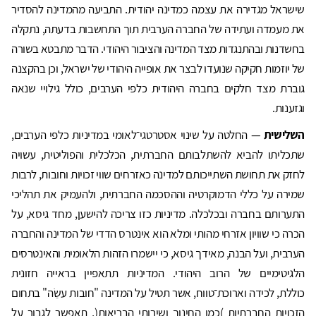
שישראל מגדירה את עצמה כמדינה יהודית. התביעה מהמדינה להסדיר
את מעמדה ועתידה של החברה הערבית תוך התחשבות בדעתה, נתקלה
בחשדנות ובהתנגדות מצד המדינה והציבור היהודי. הדבר מתבטא בשורה
של יוזמות חקיקה שנועדו לבצר את אופייה היהודי של ישראל, וכן בהקצנה
גוברת מצד חלקים בחברה היהודית כלפי הערבים, כולל גילויי שנאה
וגזענות.
השלישית
— החלטה על שינוי אסטרטגי־לאומי במדיניות כלפי הערבים,
שתכליתו להביא להשתלבותם החברתית, הכלכלית והפוליטית, עשויה
לחזק את תחושת השתייכותם למדינה כאזרחים שווי זכויות וחובות, לרבות
שמירה על כללי הדמוקרטיה וההסכמה החברתית, ולהעמיק את תהליכי
התערותם בחברה ובכלכלה. מדיניות כזו צריכה להישען, מחד גיסא, על
הכרה כי שוויון אזרחי מהותי ומלא הוא אינטרס הדדי של המדינה והחברה
הערבית, ועל הבנה, מאידך גיסא, כי יישמרו הזהות הלאומית והאינטרסים
הלגיטימיים של הרוב היהודי. המדיניות תתאפיין בראייה חזונית
כוללת, לכידה וארוכת־טווח, אשר תטיל על המדינה "חובות עשֵׂה" בתחום
הזכויות החברתיות )כמו החינוך ושירותי הבריאות(, תאפשר לגבור על