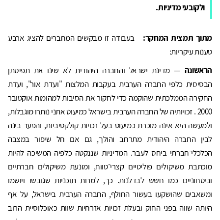
ולקובעי מדיניות.
מתוך תמצית המחקר:
בעבודה זו מבקשים המחברים להציג ארבע
טענות עיקריות:
הראשונה
— מדינת ישראל והחברה היהודית לא שינו את תפיסתן
הבסיסית כלפי החברה הערבית בעקבות המלצות "ועדת אור", ועדת
החקירה הממלכתית שהוקמה כדי לחקור את הסיבות למהומות אוקטובר
2000 . זכויותיה של החברה הערבית בישראל כמיעוט אתני נותרו מוגבלות,
ולמעשה היא אינה מוכרת כמיעוט בעל זכויות קולקטיביות, והפער בינה
לבין החברה היהודית מתרחב והולך, גם אם חל שיפור במצבה
הכלכלי־חברתי ביחס לעבר. המדיניות שננקטה כלפיה המשיכה להיות
מוכתבת משיקולים פוליטיים קצרי־טווח, ומונעת משיקולים חברתיים
וביטחוניים כמו חשש לבדלנות. כך, למרות תוכניות שגובשו ויושמו
ומשאבים שהושקעו בעשור החולף, החברה הערבית בישראל, על אף
היותה שווה בפני החוק ובעלת זכויות אזרחיות שוות כאוכלוסיית הרוב