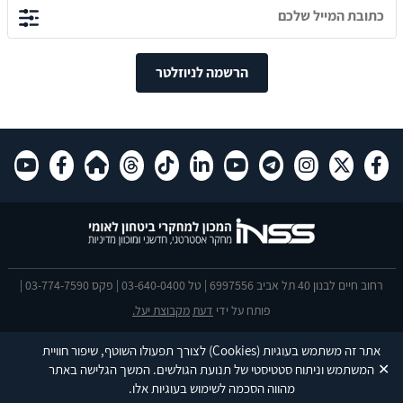
הרשמה לניוזלטר
רחוב חיים לבנון 40 תל אביב 6997556 | טל 03-640-0400 | פקס 03-774-7590 |
פותח על ידי
דעת
מקבוצת יעל.
הצהרת נגישות
אתר זה משתמש בעוגיות
(Cookies)
לצורך תפעולו השוטף, שיפור חוויית
This site is protected by reCAPTCHA and the Google
Privacy Policy
and
✕
המשתמש וניתוח סטטיסטי של תנועת הגולשים. המשך הגלישה באתר
Terms of Service
apply.
מהווה הסכמה לשימוש בעוגיות אלו.