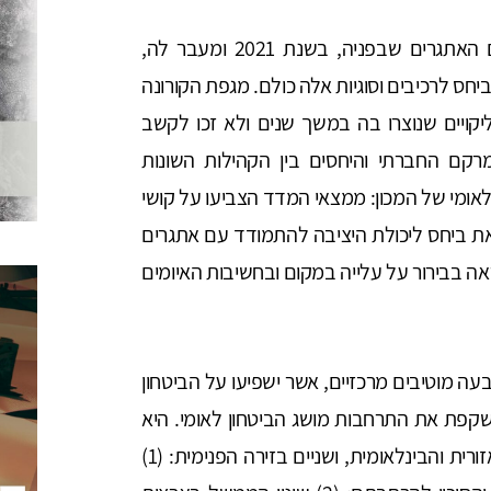
יציבותה של מדינת ישראל ויכולתה להתמודד עם האתגרים שבפניה, בשנת 2021 ומעבר לה,
חס לרכיבים וסוגיות אלה כולם. מגפת הקורונה
קויים שנוצרו בה במשך שנים ולא זכו לקשב
מרקם החברתי והיחסים בין הקהילות השונות
לאומי של המכון: ממצאי המדד הצביעו על קושי
זאת ביחס ליכולת היציבה להתמודד עם אתגרים
ה בבירור על עלייה במקום ובחשיבות האיומים
ה מוטיבים מרכזיים, אשר ישפיעו על הביטחון
קפת את התרחבות מושג הביטחון לאומי. היא
כוללת שני מוטיבים הקשורים בזירה החיצונית – האזורית והבינלאומית, ושניים בזירה הפנימית: (1)