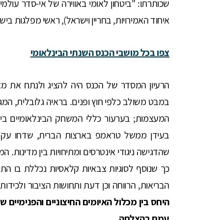
שכותרתו: "ביטחון לאומי באווירה של אי-סדר עולמי 
איחוד האמירויות, בחריין וישראל), ראשי מפלגות ביש
צפו בכל מושבי הכנס השנתי הבינלאומי
הרעיון המסדר של הכנס היה להציג ולנתח את מצ
במבט משולב כלפי חוץ ופנים. בראיה גלובלית, המ
המעצמות; בערעור כללי המשחק הבינלאומיים בין 
בעידן ממשל טראמפ בארצות הברית, שדחו עקרונו
שהדגישה ניגודי אינטרסים ומתיחויות בין מדינות. 
כך שנוסף לסוגיות צבאיות קלאסיות נכללת בו התי
הבריאות, הרווחה וכן דעת ותחושות הציבור ולכידות
היחס בין מכלול האיומים החיצוניים והפנימיים ש
עמם בהצלחה.