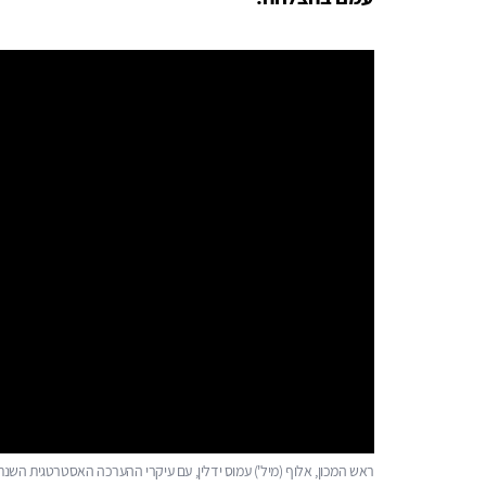
ראש המכון, אלוף (מיל') עמוס ידלין, עם עיקרי ההערכה האסטרטגית השנת