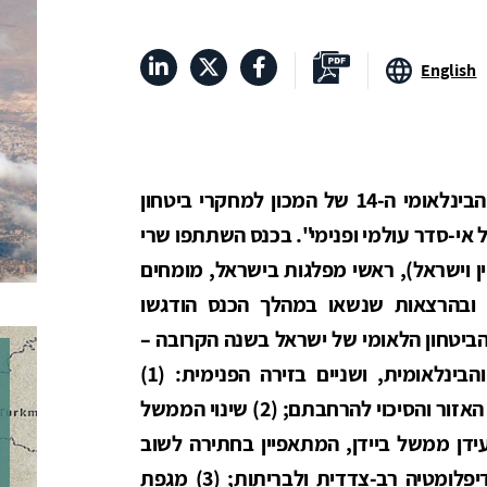
English
הבינלאומי ה-14 של המכון למחקרי ביטחון
ל אי-סדר עולמי ופנימי". בכנס השתתפו שרי
יין וישראל), ראשי מפלגות בישראל, מומחים
ם ובהרצאות שנשאו במהלך הכנס הודגשו
הביטחון הלאומי של ישראל בשנה הקרובה –
שניים קשורים בזירה החיצונית–האזורית והבינלאומית, ושניים בזירה הפנימית: (1)
הסכמי הנורמליזציה של ישראל עם מדינות האזור והסיכוי להרחבתם; (2) שינוי הממשל
דן ממשל ביידן, המתאפיין בחתירה לשוב
לכללי המשחק הקודמים, המבוססים על דיפלומטיה רב-צדדית ולבריתות; (3) מגפת