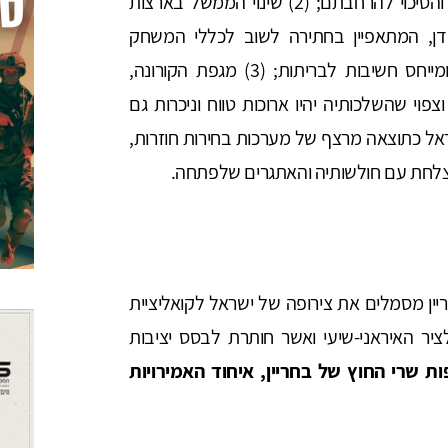
הסכמי הנורמליזציה של ישראל עם מדינות האזור והסיכוי להרחבתם; (2) שינוי הממשל בארצות
דן, המתאפיין בחתירה לשוב לכללי המשחק
הקודמים, המבוססים על דיפלומטיה רב-צדדית ומייחס חשיבות לבריתות; (3) מגפת הקורונה,
וי שהשלכותיה יהיו ארוכות טווח וניכרות גם
המצטברים בישראל כתוצאה מרצף של מערכות בחירות חוזרות,
לחת עם חולשותיה והאתגרים שלפתחה.
יין מסמלים את צירופה של ישראל לקואליציית
יר האיראני-שיעי ואשר חותרת לבסס יציבות
 שרי החוץ של בחריין, איחוד האמירויות