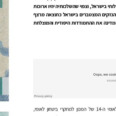
תי בישראל, וצפוי שהשלכותיה יהיו ארוכות
ח וניכרות גם מעבר לשנה הקרובה; (4) הנזקים המצטברים בישראל כתוצאה מרצף
מדינה את ההתמודדות היסודית והמוצלחת
ב-28-26 בינואר 2021 נערך הכנס השנתי הבינלאומי ה-14 של המכון למחקרי ביטחון לאומי,