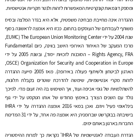
ומספק דוגמאות קונקרטיות המאפשרות לזהות ולנטר תקריות אנטישמיות.
ההגדרה אינה מחייבת מבחינה משפטית, אלא היא בגדר המלצה ובסיס
משותף לעבודתם של העוסקים בתחום. ככזו היא אומצה לראשונה בסוף
שנת 2004 על ידי The European Union Monitoring Center (EUMC,
מרכז המעקב של האיחוד האירופי היושב בווינה, כיום Fundamental
Rights Agency, FRA – הסוכנות לזכויות יסוד), ובשנת 2005 על ידי
Organization for Security and Cooperation in Europe (OSCE,
הארגון לביטחון ולשיתוף פעולה באירופה). מאז 2005 סייעה ההגדרה
לזהות מקרי אנטישמיות, שימשה להדרכת שוטרים בקבלת תלונות,
להשתלמויות של גופי אכיפה ועוד, אך השימוש בה היה זעום מדי. לפיכך
נולד עם השנים הצורך באימוץ מחודש של אותו הטקסט על ידי גוף
בינלאומי פעיל ויוזם. ואכן במאי 2016 אומצה ההגדרה על ידי IHRA
בישיבתה בבוקרשט שברומניה; היא אומצה פה אחד, על ידי 31 המדינות
החברות בארגון באותם ימים.
הגדרת העבודה לאנטישמיות של IHRA' נקראת כך למרות ההיסטוריה