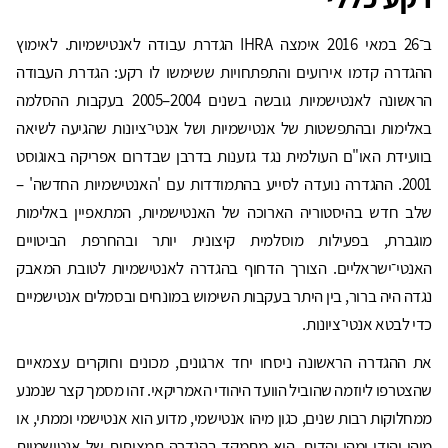
ב־26 במאי 2016 אימצה IHRA הגדרת עבודה לאנטישמיות. לאימוץ
ההגדרה קדמו אירועים והתפתחויות ששימשו לו רקע: הגדרת העבודה
הראשונה לאנטישמיות גובשה בשנים 2004–2005 בעקבות ההסלמה
באלימות ובהתפשטות של אנטישמיות ושל אנטי־ציונות שהגיעה לשיאה
בוועידת האו"ם העולמית נגד גזענות בדרבן שבדרום אפריקה באוגוסט
2001. ההגדרה נועדה לסייע בהתמודדות עם 'האנטישמיות החדשה' –
שלב חדש בהיסטוריה הארוכה של האנטישמיות, המתאפיין באלימות
מוגברת, בפעילות מוסלמית קיצונית יותר ובהחרפת הביטויים
האנטי־ישראליים. הצורך הדחוף בהגדרה לאנטישמיות לטובת המאבק
נגדה היה ברור, בין היתר בעקבות השימוש במונחים ובסמלים אנטישמיים
כדי לבטא אנטי־ציונות.
את ההגדרה הראשונה ניסחו יחד ארגונים, מכונים וחוקרים עצמאיים
שהצטרפו ליוזמה שהוביל הוועד היהודי האמריקאי. זהו מסמך קצר שנמנע
ממחלוקות רבות שנים, כגון מיהו אנטישמי, מדוע הוא אנטישמי וממתי, או
מיהו יהודי ומהי יהדות. הוא מתמקד בהגדרה תמציתית של אנטישמיות