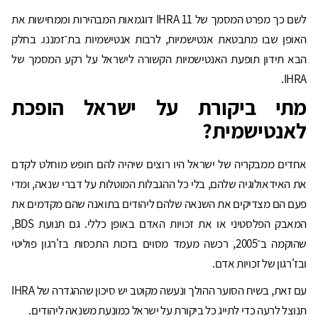
לשם כך מפרט המסמך של IHRA 11 דוגמאות המבהירות וממחישות את
האופן שבו מתבטאת אנטישמיות, לרבות אנטישמיות בת־זמננו. בחלק
הבא תידון תופעת האנטישמיות הקשורה לישראל על רקע המסמך של
IHRA.
מתי ביקורת על ישראל הופכת
לאנטישמית?
אחדים ממבקריה של ישראל היו רוצים שיהיה להם חופש מוחלט לקדם
את האידאולוגיה שלהם, בלי כל ההגבלות המוטלות על דברי שנאה, ומדי
פעם הם מצדיקים את השנאה שלהם ליהודים בתואנה שהם מקדמים את
המאבק הפלסטיני או את זכויות האדם באופן כללי. גם תנועת BDS,
שהוקמה ב־2005, רכשה מעמד מסוים בזכות התכסות בז'רגון פוליטי
ובז'רגון של זכויות אדם.
עם זאת, בשיח הסוער ההולך ונעשה מקוטב יש סיכון שההגדרה של IHRA
תנוצל לרעה כדי לתייג כל ביקורת על ישראל כמונעת משנאה ליהודים.