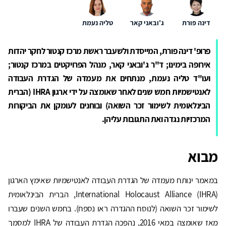
דינה פורת
ג'ובאני קאר
טליה נעמת
פרופ' דינה פורת, המייסדת ולשעבר ראשת מרכז קנטור לחקר יהדות
אירופה בימינו; ד"ר ג'ובאני קאר, מנהל הפרויקטים במרכז קנטור;
ועו"ד טליה נעמת, מנתחים את מעמדה של הגדרת העבודה
לאנטישמיות חמש שנים לאחר שאומצה על ידי ארגון IHRA (הברית
הבינלאומית לשימור זכר השואה) ובוחנים לעומקן את הביקורות
המרכזיות נגדה ואת התגובות עליהן.
מבוא
במאמר ינותח מעמדה של הגדרת העבודה לאנטישמיות שאימץ הארגון
International Holocaust Alliance (IHRA), הברית הבינלאומית
לשימור זכר השואה (לנוסח ההגדרה ראו נספח). בחמש השנים שעברו
מאז שאומצה במאי 2016, נהפכה הגדרת העבודה של IHRA למסמך