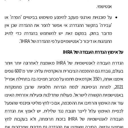
אנטישמי.
על סוכנויות וארגוני מעקב להימנע משימוש בביטויים 'הפרה' או
'עבירה' בהקשר ההגדרה: אי אפשר להפר את ההגדרה שכן אין
מדובר בחוק. במקום זאת יש להשתמש בהגדרה כדי לתייג
התנהגות או דיבור כ'אנטישמיים על פי ההגדרה של IHRA'.
על אימוץ הגדרת העבודה של
IHRA
הגדרת העבודה לאנטישמיות של IHRA מאומצת לאחרונה יותר ויותר
בעולם, גוברת גם ההסכמה הציבורית והאקדמית עליה: יותר מ־600 גופים
אימצו אותה, ו־350 אקדמאים חתמו על מכתב תמיכה בה בתחילת אפריל
2021, למרות הניסיונות לנסח הגדרות חלופיות שרובן מתמקדות
באנטישמיות הקשורה לישראל. פעולות שתדלנות ופעילות אזרחית האיצו
עוד את האימוץ והרחיבו את ההסכמה, אם כי לחץ פוליטי ופיננסי שהופעל
לכפיית האימוץ עלול לייצר תגובת נגד שלילית. יש לאמץ את הגדרת
העבודה לאנטישמיות של IHRA בזכות תרומתה, ולא בעקבות לחץ
ואמצעי ענישה. הסיבה שאימצו את ההגדרה גם מדינות שמבקרות את