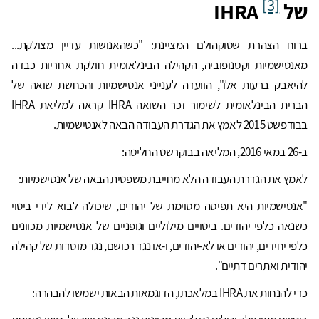
[3]
של
IHRA
ברוח הצהרת שטוקהולם המציינת: "כשהאנושות עדיין מצולקת...
מאנטישמיות וקסנופוביה, הקהילה הבינלאומית חולקת אחריות כבדה
להיאבק ברעות אלו", הוועדה לענייני אנטישמיות והכחשת שואה של
הברית הבינלאומית לשימור זכר השואה IHRA קראה למליאת IHRA
בבודפשט 2015 לאמץ את הגדרת העבודה הבאה לאנטישמיות.
ב-26 במאי 2016, המליאה בבוקרשט החליטה:
לאמץ את הגדרת העבודה הלא מחייבת משפטית הבאה של אנטישמיות:
"אנטישמיות היא תפיסה מסוימת של יהודים, שיכולה לבוא לידי ביטוי
כשנאה כלפי יהודים. ביטויים מילוליים וגופניים של אנטישמיות מכוונים
כלפי יחידים, יהודים או לא-יהודים, ו-או נגד רכושם, נגד מוסדות של קהילה
יהודית ואתרים דתיים".
כדי להנחות את IHRA במלאכתו, הדוגמאות הבאות ישמשו להבהרה: