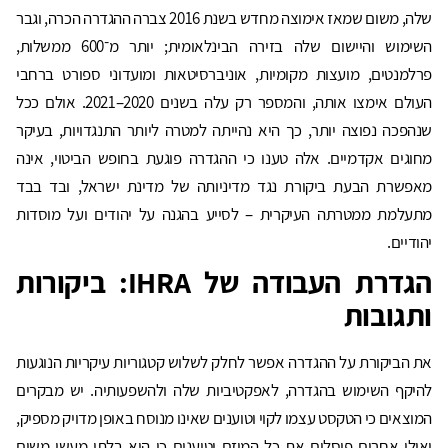
שלה, משום שמאז אימוצה מחדש בשנת 2016 צברה ההגדרה הכרה, וגבר
השימוש והיישום שלה בזירה הבינלאומית; יותר מ־600 ממשלות,
פרלמנטים, מועצות מקומיות, אוניברסיטאות ומועדוני ספורט ברחבי
העולם אימצו אותה, והמספר רק עלה בשנים 2020–2021. אולם ככל
שנהפכה נפוצה יותר, כך היא נהייתה למטרה ליותר התנגדויות, בעיקר
מחוגים אקדמיים. אלה טענו כי ההגדרה פוגעת בחופש הביטוי, אינה
מאפשרת הבעת ביקורת נגד מדיניותה של מדינת ישראל, ובד בבד
מתעלמת ממטרתה העיקרית – לסייע בהגנה על יהודים ועל מוסדות
יהודיים.
הגדרת העבודה של
IHRA
: ביקורות
ותגובות
את הביקורת על ההגדרה אפשר לחלק לשלוש קטגוריות עיקריות הנוגעות
להיקף השימוש בהגדרה, לאפקטיביות שלה ולהשפעותיה. יש מבקרים
המוצאים כי הטקסט עצמו לקוי וטוענים שאינו מנוסח באופן מדויק מספיק,
ואילו אחרים פוסלים את כל המיזם וטוענים כי הוא בלתי מעשי משום