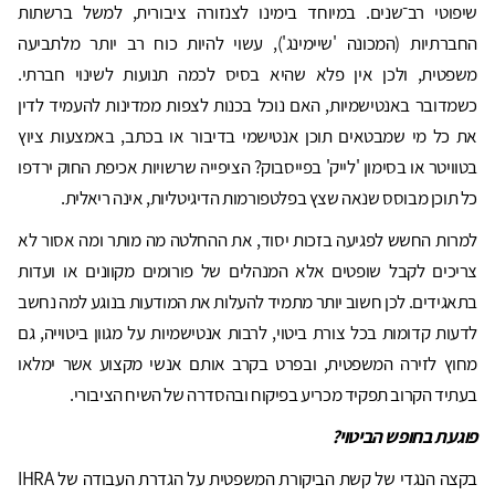
שיפוטי רב־שנים. במיוחד בימינו לצנזורה ציבורית, למשל ברשתות
החברתיות (המכונה 'שיימינג'), עשוי להיות כוח רב יותר מלתביעה
משפטית, ולכן אין פלא שהיא בסיס לכמה תנועות לשינוי חברתי.
כשמדובר באנטישמיות, האם נוכל בכנות לצפות ממדינות להעמיד לדין
את כל מי שמבטאים תוכן אנטישמי בדיבור או בכתב, באמצעות ציוץ
בטוויטר או בסימון 'לייק' בפייסבוק? הציפייה שרשויות אכיפת החוק ירדפו
כל תוכן מבוסס שנאה שצץ בפלטפורמות הדיגיטליות, אינה ריאלית.
למרות החשש לפגיעה בזכות יסוד, את ההחלטה מה מותר ומה אסור לא
צריכים לקבל שופטים אלא המנהלים של פורומים מקוונים או ועדות
בתאגידים. לכן חשוב יותר מתמיד להעלות את המודעות בנוגע למה נחשב
לדעות קדומות בכל צורת ביטוי, לרבות אנטישמיות על מגוון ביטוייה, גם
מחוץ לזירה המשפטית, ובפרט בקרב אותם אנשי מקצוע אשר ימלאו
בעתיד הקרוב תפקיד מכריע בפיקוח ובהסדרה של השיח הציבורי.
פוגעת בחופש הביטוי?
בקצה הנגדי של קשת הביקורת המשפטית על הגדרת העבודה של IHRA