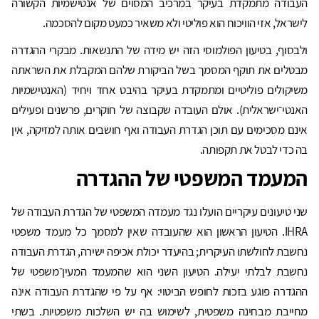
העבודה מתמקדת בעיקר במרכיב המסוים של אנטישמיות הקשורה
לישראל, אזי הוויכוח הוא פוליטי ולא משאיר כמעט מקום להסכמה.
ולבסוף, בטיעון הפולמוסי הזה יש מידה של התנשאות. מבקרי ההגדרה
מבטלים את תוקף המסמך בשל הביקורת שלהם המקבלת את השראתה
משיקולים פוליטיים ומתמקדת בעיקר בהיבט אחד ויחיד (האנטישמיות
האנטי־ישראלית). אולם העובדה שקבוצה של חוקרים, פרשנים ופעילים
אינם מסכימים עם תוכן הגדרת העבודה ואף חושבים אותה למזיקה, אין
בה כדי לבטל את תקפותה.
המעמד המשפטי של ההגדרה
שני טיעונים עיקריים הועלו נגד מעמדה המשפטי של הגדרת העבודה של
IHRA. הטיעון הראשון הוא שהעובדה שאין למסמך כל מעמד משפטי
נחשבת לחולשתו העיקרית; בהיעדר יכולת אכיפה ישירה, הגדרת העבודה
נחשבת לבלתי יעילה. הטיעון השני הוא שהמעמד המעין־משפטי של
ההגדרה פוגע בזכות לחופש הביטוי: אף על פי שהגדרת העבודה אינה
מחייבת מבחינה משפטית, לשימוש בה יש השלכות משפטיות. בשתי