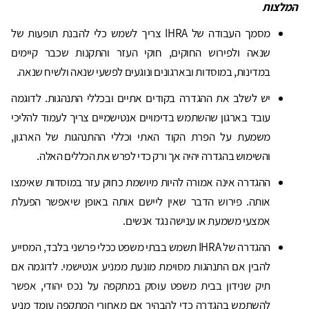
המלצות
מסמך העבודה של IHRA צריך לשמש כלי להבנת תופעות של
שנאה ולפירוש החוקים, חוקי העזר והתקנות שכבר קיימים
במדינות, במוסדות ובארגונים ונוגעים לפשעי שנאה ולשיח שנאה.
יש לשלב את ההגדרה בקודים אתיים ובכללי התנהגות. לדוגמה
עובד בארגון שהשתמש בדימויים אנטישמיים צריך לעמוד להליכי
משמעת על הפרת הקוד האתי וכללי ההתנהגות של הארגון,
והשימוש בהגדרה יהיה אך ורק כדי לפרש את הכללים האלה.
ההגדרה אינה אמורה להיות מיושמת כחוק עזר במוסדות שאימצו
אותה. פירוש הדבר שאין ליישם אותה באופן שיאפשר הפעלת
אמצעי משמעת או ענישה נגד אנשים.
ההגדרה של IHRA תשמש בבתי משפט ככלי פרשני בלבד, המסייע
להבין אם התנהגות מסוימת מונעת ממניע אנטישמי. לדוגמה אם
תיק שנידון בבית משפט עוסק במתקפה על נכס יהודי, אפשר
להשתמש בהגדרה כדי להבהיר אם מאחורי המתקפה עומד מניע