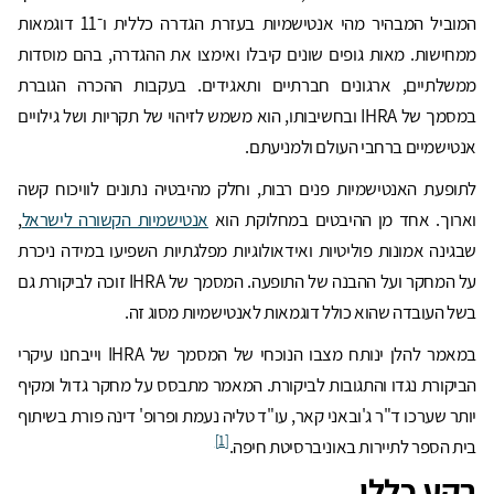
המוביל המבהיר מהי אנטישמיות בעזרת הגדרה כללית ו־11 דוגמאות
ממחישות. מאות גופים שונים קיבלו ואימצו את ההגדרה, בהם מוסדות
ממשלתיים, ארגונים חברתיים ותאגידים. בעקבות ההכרה הגוברת
במסמך של IHRA ובחשיבותו, הוא משמש לזיהוי של תקריות ושל גילויים
אנטישמיים ברחבי העולם ולמניעתם.
לתופעת האנטישמיות פנים רבות, וחלק מהיבטיה נתונים לוויכוח קשה
וארוך. אחד מן ההיבטים במחלוקת הוא
אנטישמיות הקשורה לישראל
,
שבגינה אמונות פוליטיות ואידאולוגיות מפלגתיות השפיעו במידה ניכרת
על המחקר ועל ההבנה של התופעה. המסמך של IHRA זוכה לביקורת גם
בשל העובדה שהוא כולל דוגמאות לאנטישמיות מסוג זה.
במאמר להלן ינותח מצבו הנוכחי של המסמך של IHRA וייבחנו עיקרי
הביקורת נגדו והתגובות לביקורת. המאמר מתבסס על מחקר גדול ומקיף
יותר שערכו ד"ר ג'ובאני קאר, עו"ד טליה נעמת ופרופ' דינה פורת בשיתוף
[1]
בית הספר לתיירות באוניברסיטת חיפה.
רקע כללי