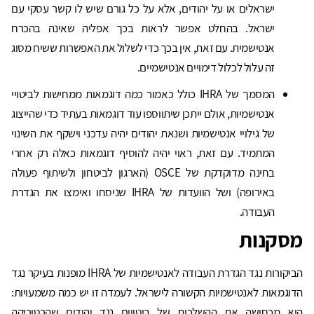
ישראלים או על יהודים, אלא על כל גורם שיש לו קשר עסקי עם
ישראל. בהחלט אפשר לראות בכך אפליה שאינה בהכרח
אנטישמית. עם זאת, אין בכך כדי לשלול את האפשרות ששיח מסוג
זה עלול לכלול דימויים אנטישמיים.
המסמך של IHRA כולל כאמור כמה דוגמאות ממחישות לביטויי
אנטישמיות, אולם ייתכן שיתווספו עוד דוגמאות בעתיד כדי שהייצוג
של גילויי אנטישמיות ושנאת יהודים יהיה עדכני וישקף את השינוי
המתמיד. עם זאת, ראוי יהיה להוסיף דוגמאות כאלה רק אחרי
בחינה מדוקדקת של OSCE (הארגון לביטחון ולשיתוף פעולה
באירופה) ושל הוועדות של IHRA שניסחו ואימצו את הגדרת
העבודה.
מסקנות
הביקורות נגד הגדרת העבודה לאנטישמיות של IHRA מופנות בעיקר נגד
הדוגמאות לאנטישמיות הקשורה לישראל. לעמדה זו יש כמה משמעויות:
היא מכחישה את ההשלכות של ביטויים נגד יהודים שהרטוריקה