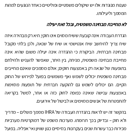
טענות מנוגדות אלו יש שיקולים משפטיים ופוליטיים כאחד הנוגעים למהות
המסמך וליעילותו.
לא מחייבת מבחינה משפטית, ובכל זאת יעילה
הגדרת העבודה אינה קובעת ששיח מסוים אינו חוקי; היא רק מבהירה איזה
שיח צריך להיחשב שיח אנטישמי או שיח של שנאה, ולכן בלתי מקובל
מבחינה חברתית. הביקורת כי ההגדרה אינה יעילה משום שהיא אינה
מחייבת מבחינה משפטית, מניחה, בין היתר, שאפשר להעניש ולהילחם
בתופעות של שנאה רק באמצעות חוקים; אולם מסמכים שאינם מחייבים
מבחינה משפטית יכולים לשמש ואף משמשים בפועל לפירוש של החוק
הקיים. הם יכולים לשמש גם להוקעה חברתית של תופעות מסוימות
באמצעות ענישה שאינה כפופה לחוק כזה או אחר, למשל בקריאה
להתפטרות של אנשים מסוימים או לביטול של אירועים.
בהקשר זה יש לראות בהגדרת העבודה של IHRA מסמך משלים – מדריך
ולא חוק – ובדיוק בכך תרומתו. מערכות משפט של דמוקרטיות מערביות
מכירות כבר עשרות שנים בעקרונות בסיסיים כגון שוויון ואי־אפליה. בפועל