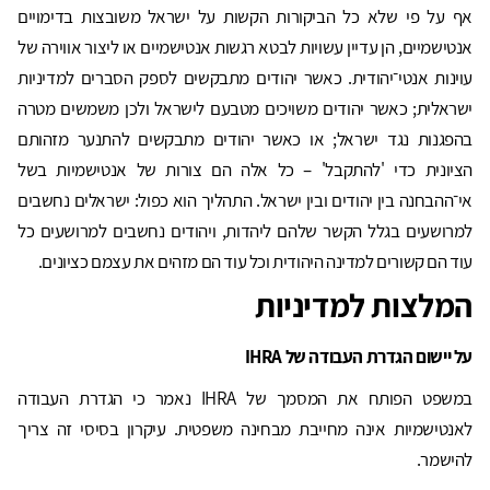
אף על פי שלא כל הביקורות הקשות על ישראל משובצות בדימויים
אנטישמיים, הן עדיין עשויות לבטא רגשות אנטישמיים או ליצור אווירה של
עוינות אנטי־יהודית. כאשר יהודים מתבקשים לספק הסברים למדיניות
ישראלית; כאשר יהודים משויכים מטבעם לישראל ולכן משמשים מטרה
בהפגנות נגד ישראל; או כאשר יהודים מתבקשים להתנער מזהותם
הציונית כדי 'להתקבל' – כל אלה הם צורות של אנטישמיות בשל
אי־ההבחנה בין יהודים ובין ישראל. התהליך הוא כפול: ישראלים נחשבים
למרושעים בגלל הקשר שלהם ליהדות, ויהודים נחשבים למרושעים כל
עוד הם קשורים למדינה היהודית וכל עוד הם מזהים את עצמם כציונים.
המלצות למדיניות
על יישום הגדרת העבודה של
IHRA
במשפט הפותח את המסמך של IHRA נאמר כי הגדרת העבודה
לאנטישמיות אינה מחייבת מבחינה משפטית. עיקרון בסיסי זה צריך
להישמר.