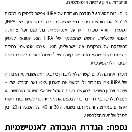
ובחברות שאינן ערביות או מוסלמיות.
מן הוויכוח הסוער על הגדרת העבודה של IHRA אפשר להסיק כי במקום
להגביל את חופש הביטוי, כפי שהאשימו מבקרי המסמך של IHRA,
המסמך דווקא מעורר דיון על אנטישמיות בת־זמננו ועל צורותיה
האנטי־ישראליות. החשש שהמסמך של IHRA הוא הסוואה לניסיון
ההשתקה של מבקרים אנטי־ישראלים, הוא עצמו אנטישמי במידה
מסוימת משום שהוא מניח את קיומה של 'מזימה' יהודית לשלוט בשיח
הציבורי ולהשפיע עליו.
והערה אחרונה לסיום: קשה שלא להבחין כי הביקורות השונות על ההגדרה
של IHRA אינן מזכירות ולו במעט את הארגון עצמו ואת המנדט שלו –
שימור זיכרון השואה. למעשה בשיח האנטי־ישראלי השואה מוכחשת או
מנוצלת לרעה במידה רבה כדי לצמצם את ממדיה וכדי לקשור בין רדיפות
היהודים באירופה והשמדתם בשנות ה־30 וה־40 של המאה ה־20 ובין
הסבל של העם הפלסטיני.
נספח: הגדרת העבודה לאנטישמיות