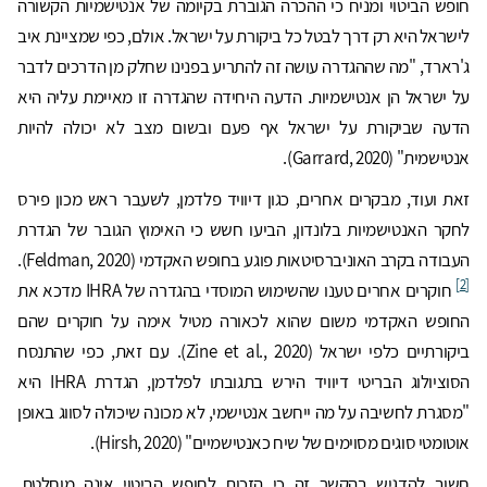
חופש הביטוי ומניח כי ההכרה הגוברת בקיומה של אנטישמיות הקשורה
לישראל היא רק דרך לבטל כל ביקורת על ישראל. אולם, כפי שמציינת איב
ג'רארד, "מה שההגדרה עושה זה להתריע בפנינו שחלק מן הדרכים לדבר
על ישראל הן אנטישמיות. הדעה היחידה שהגדרה זו מאיימת עליה היא
הדעה שביקורת על ישראל אף פעם ובשום מצב לא יכולה להיות
אנטישמית" (Garrard, 2020).
זאת ועוד, מבקרים אחרים, כגון דיוויד פלדמן, לשעבר ראש מכון פירס
לחקר האנטישמיות בלונדון, הביעו חשש כי האימוץ הגובר של הגדרת
העבודה בקרב האוניברסיטאות פוגע בחופש האקדמי (Feldman, 2020).
[2]
חוקרים אחרים טענו שהשימוש המוסדי בהגדרה של IHRA מדכא את
החופש האקדמי משום שהוא לכאורה מטיל אימה על חוקרים שהם
ביקורתיים כלפי ישראל (Zine et al., 2020). עם זאת, כפי שהתנסח
הסוציולוג הבריטי דיוויד הירש בתגובתו לפלדמן, הגדרת IHRA היא
"מסגרת לחשיבה על מה ייחשב אנטישמי, לא מכונה שיכולה לסווג באופן
אוטומטי סוגים מסוימים של שיח כאנטישמיים" (Hirsh, 2020).
חשוב להדגיש בהקשר זה כי הזכות לחופש הביטוי אינה מוחלטת.