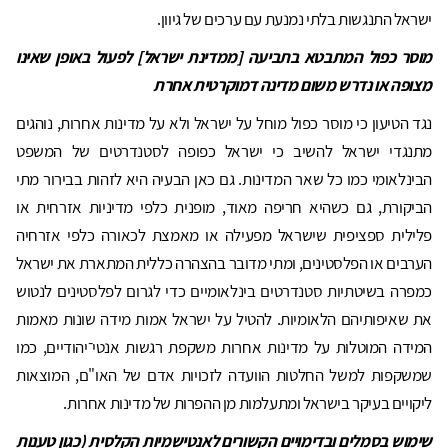
ישראל התנגשות בלתי נמנעת עם ערכים של גיוון.
מוסר כפול המתבטא בתביעה
[
ממדינת ישראל
]
לפעול באופן שאינו
מצופה או נדרש משום מדינה דמוקרטית אחרת
נגד הטיעון כי מוסר כפול מוחל על ישראל ולא על מדינות אחרות, נוהגים
מתנגדי ישראל להשיב כי ישראל כפופה לסטנדרטים של המשפט
הבינלאומי כמו כל שאר המדינות. גם כאן הבעיה היא לזהות בבירור מתי
הביקורת, גם כשהיא חריפה מאוד, מופנית כלפי מדיניות אזרחית או
פלילית ספציפית שישראל מפעילה או מאמצת לכאורה כלפי אזרחיה
הערבים או הפלסטינים, ומתי מדובר בהצהרה כללית המתארת ​​את ישראל
כמפרה בשיטתיות סטנדרטים בינלאומיים כדי לגרום לפלסטינים לנטוש
את שאיפותיהם הלאומיות. להטיל על ישראל אמות מידה שונות מאמות
המידה המוטלות על מדינות אחרות משקפת רגשות אנטי־יהודיים, כמו
שמשקפות למשל החלטות הוועדה לזכויות אדם של האו"ם, המוצאות
ליקויים בעיקר בישראל ומתעלמות מן ההפרות של מדינות אחרות.
שימוש בסמלים ובדימויים הקשורים לאנטישמיות הקלסית
(
כגון
טענות