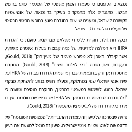
נמצאים הטוענים כי מעמדו המעין־משפטי של המסמך פוגע בחופש
הביטוי. מתנגדים אלה מתמקדים בעיקר בדוגמאות של אנטישמיות
הקשורה לישראל, וטוענים שיישום ההגדרה פוגע בחופש הביטוי הבסיסי
של פעילים פוליטיים נגד ישראל.
רבקה רות גולד, חוקרת ללימודי אסלאם מבריטניה, טוענת כי "הגדרת
IHRA היא המלצה למדיניות של כמה קבוצות בעלות אינטרס משותף,
אשר קיבלה באופן לא מפורש מעמד של מעין־חוק" (Gould, 2018),
ובעקבות זאת הפכה "כלי לצנזור השיח" (Gould, 2018). הכותבת
מתמקדת אך ורק בדוגמאות שבהן מיושמת הגדרת העבודה של IHRA על
שיח אנטי־ישראלי שנוי במחלוקת, ומעלה חשש בנוגע להשתקת מבקרי
ישראל. בנוגע לשימוש המשפטי במסמך, החוקרת מוסיפה וטוענת כי
"מנקודת מבט משפטית במסמך של IHRA יש ספציפיות מוגזמת ואין בו
את הכלליות הדרושה ללגיטימציה משפטית" (Gould, 2018).
נראה שבמרכזו של טיעון זה עומדת ההתנגדות ל"ספציפיות המוגזמת" של
הדוגמאות לאנטישמיות אנטי־ישראלית. טיעון זה מנצל למעשה את רעיון