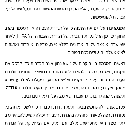
אנטישמיים קלסיים. אפשר לטעון שהסוגיה האמיתית שעל הפרק אינה
מידת הדיוק או היעדרו, אלא התוכן המסוים המשווה ביקורת על ישראל ועל
הציונות לאנטישמיות.
המבקרים העלו גם את הטענה כי על הגדרת העבודה אין הסכמה בקרב
החוקרים. מן הרלוונטיות הגוברת של הגדרת העבודה של IHRA, לאחר
שאושרה ואומצה על ידי ארגונים בינלאומיים, מדינות, מוסדות וארגונים
לא־ממשלתיים, עולים כמה דפוסים.
ראשית, הסכמה בין חוקרים על נושא נתון אינה הכרחית כדי לבסס את
תקפותו, ויש רק מעט דוגמאות להסכמה כזו בנושאים אחרים. הגדרת
העבודה נוסחה על ידי חוקרים ואנשי מקצוע, ומעולם לא נטען שהיא
מסמך אקדמי; במקום זאת יש לראות בה מסמך מעשי והגדרת
עבודה
.
תוקפה מוקנה לה בזכות העובדה שאומצה על ידי ארגונים רבים.
שנית, אפשר להשתמש בביקורת על הגדרת העבודה כדי לשפר אותה. כל
נקודת תורפה לכאורה שזוהתה בהגדרת העבודה יכולה לסייע להבהיר טוב
יותר כיצד היא מתפרשת. אולם עם זאת, אם המחלוקת על הגדרת