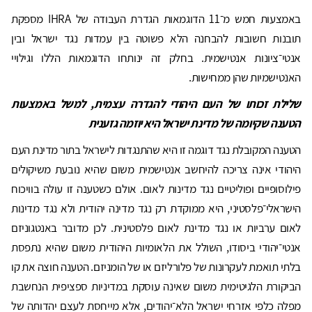
באמצעות חמש מ־11 הדוגמאות הגדרת העבודה של IHRA מספקת
תובנות חשובות להבחנה הלא פשוטה בין עמדות נגד ישראל ובין
אנטי־ציונות אנטישמית. בחלק זה ינותחו הדוגמאות הללו וגילויי
האנטישמיות שהן ממחישות.
שלילת זכותו של העם היהודי להגדרה עצמית, למשל באמצעות
הטענה שקיומה של מדינת ישראל היא יוזמה גזענית
הטענה המקובלת נגד דוגמה זו היא שהתנגדות לישראל בתור מדינת העם
היהודי אינה צריכה להיחשב אנטישמית משום שהיא נובעת משיקולים
פילוסופיים ופוליטיים נגד מדינות לאום. אולם כשטענה זו עולה בוויכוח
הישראלי־פלסטיני, היא ממוקדת רק נגד מדינה יהודית ולא נגד מדינות
לאום ערביות או נגד מדינת לאום פלסטינית. לכן מדובר באנטגוניזם
אנטי־יהודי ביסודו, השולל את הלאומיות היהודית משום שהיא נתפסת
בלתי תואמת לעקרונות של פלורליזם או של הומניזם. הטענה חוצה את קו
הביקורת הלגיטימית משום שאינה עוסקת במדיניות ספציפית הנחשבת
מפלה כלפי אזרחי ישראל הלא־יהודים, אלא מייחסת לעצם יהדותה של