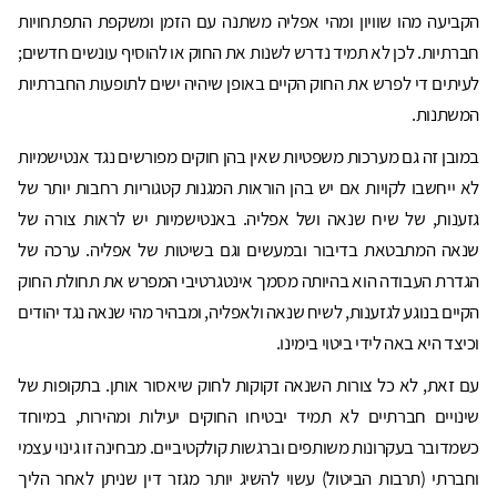
הקביעה מהו שוויון ומהי אפליה משתנה עם הזמן ומשקפת התפתחויות
חברתיות. לכן לא תמיד נדרש לשנות את החוק או להוסיף עונשים חדשים;
לעיתים די לפרש את החוק הקיים באופן שיהיה ישים לתופעות החברתיות
המשתנות.
במובן זה גם מערכות משפטיות שאין בהן חוקים מפורשים נגד אנטישמיות
לא ייחשבו לקויות אם יש בהן הוראות המגנות קטגוריות רחבות יותר של
גזענות, של שיח שנאה ושל אפליה. באנטישמיות יש לראות צורה של
שנאה המתבטאת בדיבור ובמעשים וגם בשיטות של אפליה. ערכה של
הגדרת העבודה הוא בהיותה מסמך אינטגרטיבי המפרש את תחולת החוק
הקיים בנוגע לגזענות, לשיח שנאה ולאפליה, ומבהיר מהי שנאה נגד יהודים
וכיצד היא באה לידי ביטוי בימינו.
עם זאת, לא כל צורות השנאה זקוקות לחוק שיאסור אותן. בתקופות של
שינויים חברתיים לא תמיד יבטיחו החוקים יעילות ומהירות, במיוחד
כשמדובר בעקרונות משותפים וברגשות קולקטיביים. מבחינה זו גינוי עצמי
וחברתי (תרבות הביטול) עשוי להשיג יותר מגזר דין שניתן לאחר הליך