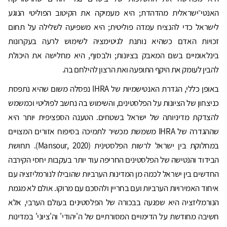
האנטי־ישראלית מהדהדת; היא מעמיקה את הקיטוב הפוליטי הנוגע
לישראל כדי להנציח עמדה פוליטית; היא משפיעה לשלילה על תחום
זכויות האדם כשהיא נותנת לגיטימציה לשימוש לרעה בעקרונות
בינלאומיים בשם המאבק בציונות; ולבסוף, היא מחלישה את היכולת
להבין לעומק את היקף התופעה ואת הרצון להילחם בה.
באופן כללי, הגדרת האנטישמיות של IHRA נפסלה משום שהיא נתפסת
כניצחון של הציונות על הפלסטינים, והשימוש בה נחשב לפוליטי וכמשמש
להצדקת מדיניותה של ישראל בשטחים. הטענה הספציפית יותר היא
שההגדרה של IHRA משמשת מכשיר לתמיכה בסיפוח אזורים המצויים
במחלוקת בין ישראל לרשות הפלסטינית (Mansour, 2020). תחושת
הבידוד והנטישה של הפלסטינים החריפה עוד יותר בעקבות יחסי הקירבה
החדשים בין ישראל לכמה מן המדינות הערביות שהובילו לנורמליזציה עם
איחוד האמירויות הערביות ועם בחריין ולהסכם עם מרוקו. אולם לא מגמת
הנורמליזציה היא שפגעה בבכורה של הפלסטינים בעולם הערבי, אלא
חשיבה מחודשת על הדימויים המסורתיים של ה'יהודי' וה'ציוני' במדינות