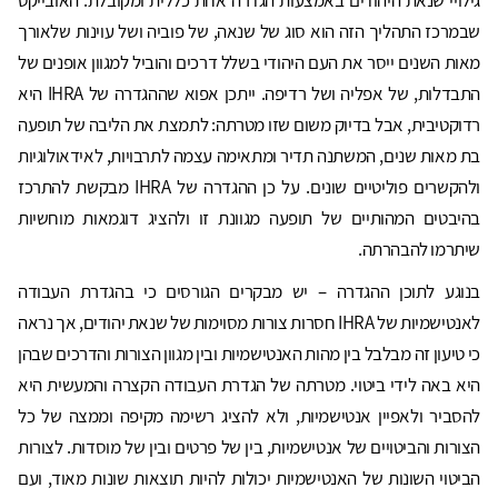
שבמרכז התהליך הזה הוא סוג של שנאה, של פוביה ושל עוינות שלאורך
מאות השנים ייסר את העם היהודי בשלל דרכים והוביל למגוון אופנים של
התבדלות, של אפליה ושל רדיפה. ייתכן אפוא שההגדרה של IHRA היא
רדוקטיבית, אבל בדיוק משום שזו מטרתה: לתמצת את הליבה של תופעה
בת מאות שנים, המשתנה תדיר ומתאימה עצמה לתרבויות, לאידאולוגיות
ולהקשרים פוליטיים שונים. על כן ההגדרה של IHRA מבקשת להתרכז
בהיבטים המהותיים של תופעה מגוונת זו ולהציג דוגמאות מוחשיות
שיתרמו להבהרתה.
בנוגע לתוכן ההגדרה – יש מבקרים הגורסים כי בהגדרת העבודה
לאנטישמיות של IHRA חסרות צורות מסוימות של שנאת יהודים, אך נראה
כי טיעון זה מבלבל בין מהות האנטישמיות ובין מגוון הצורות והדרכים שבהן
היא באה לידי ביטוי. מטרתה של הגדרת העבודה הקצרה והמעשית היא
להסביר ולאפיין אנטישמיות, ולא להציג רשימה מקיפה וממצה של כל
הצורות והביטויים של אנטישמיות, בין של פרטים ובין של מוסדות. לצורות
הביטוי השונות של האנטישמיות יכולות להיות תוצאות שונות מאוד, ועם