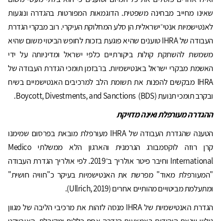
שאינו מחייב מבחינה משפטית. הדוגמאות המפורטות בהגדרה ונוגעות
לאנטישמיות אנטי־ישראלית הן סלע המחלוקת העיקרי. רוב מבקרי הגדרת
העבודה של IHRA טוענים שהיא פוגעת בזכות לחופש הביטוי משום שהיא
משמשת להשתקת קולות ביקורתיים כלפי ישראל ומדיניותה על ידי
האשמת מבקרי ישראל באנטישמיות. בו־בזמן תומכי הגדרת העבודה של
IHRA מבקשים להפנות את תשומת הלב למרכיבים האנטישמיים בשיח
ובקרב תומכי תנועת Boycott, Divestments, and Sanctions (BDS).
ההגדרה מעורפלת ואינה מדויקת
הטענה שהגדרת העבודה של IHRA מעורפלת מובאת בפרסום שמימנו
קרן רוזה לוקסמבורג הגרמנית והארגון הלא ממשלתי Medico
International וחיבר פיטר אולריך ב־2019. לפי אולריך הגדרת העבודה
"המעורפלת מאוד" מפרשת את האנטישמיות בעיקר כ"חוויה חושית"
ומתעלמת מביטויים מהותיים אחרים (Ullrich, 2019).
הגדרת האנטישמיות של IHRA מנסה לזהות את מרכיבי הליבה של מגוון
גילויי שנאת היהודים באמצעות הגדרה אחת כללית ומקובלת. האובייקט