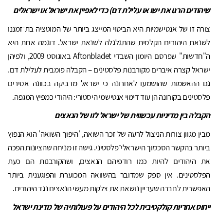
שיהודים הרגו את ישו או עלילת דם
)
כדי לאפיין את ישראל או ישראלים
צורה זו של אנטישמיות היא הביטוי המייצג ביותר של המוטציה בת־זמננו
לשנאת היהודים הקלסית שהתגלגלה לשנאת ישראל. דוגמה אחת היא
ה"חדשות" שפרסם היומון השבדי Aftonbladet באוגוסט 2009, ולפיהן
ישראל קצרה איברים מקורבנות פלסטינים – הקבלה פומבית לעלילת דם.
גם ההאשמות שהושמעו לאחרונה כי ישראל מדביקה בכוונה אסירים
פלסטינים בקורונה הן עוד דימוי אנטישמי היסטורי: היהודי כמפיץ המגפה.
הקבלה בין מדיניות עכשווית של ישראל לזו של הנאצים
מבין מגוון צורות הניצול לרעה של זכר השואה, 'היפוך השואה' הוא הנפוץ
ביותר בהקשר הסכסוך הישראלי־פלסטיני. גישה זו מניחה שהציונות הפכה
את היהודים להיות כמו רודפיהם הנאצים, ושהקורבנות הם כעת
הפלסטינים. אין ספק שמדובר בהשוואה המכוערת והפוגענית ביותר
האפשרית לחברה שעדיין נושאת את צלקות מעשי הנאצים נגד היהודים.
ייחוס אחריות קולקטיבית לכל היהודים על פעולותיה של מדינת ישראל