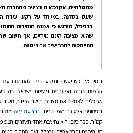
ממשלתיים, אקדמאים ונציגים מהחברה האז
שעלו בסדנה. במיוחד על רקע ועידת המ
בבריסל, מודגש כי אמנם הנסיבות ההומני
שהיא מציבה הינם מידיים, אך חשוב שתכ
התייחסות לתרחישים ארוכי טווח.
בימים אלו, כשניטש ויכוח סוער כיצד להתמודד עם מ
אלימות בגדה המערבית ובשטחי ישראל ובה בע
שתכליתן לצמצם את מצוקת תושבי האזור, חשוב לז
ביטחונית אלא גם הומניטרית.
ברצועת עזה
קמ"ר. כבר כיום, היא נחשבת אחד האזורים הצפופי
תשתיתיים ותברואתיים, ובכלל זאת מחסור במים, א