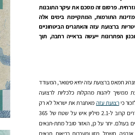
רחית. פרסום זה מסכם את עיקר התובנות
דינות התורמות, המתקיימת בימים אלה
טריות ברצועת עזה והאתגרים הביטחוניים
נון הפתרונות ייעשה בראייה רחבה, תוך
נהיג חמאס ברצועת עזה יחיא סינוואר, המעודד
ת ממשיך ליהנות מהקלות כלכליות לרצועה
כור כי
רצועת עזה
מאתגרת את ישראל לא רק
מתגוררים קרוב ל-2.1 מיליון איש על שטח של 365
ם בעולם. יתר על כן, האזור סובל מתת-תנאים
נרגיה, חשמל, מזון ומערכות בריאות. תנאים