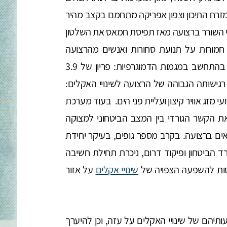
מזרח התיכון וצפון אפריקה מתחמם בקצב מהיר
י השורר ברצועה מאז תפיסת חמאס את השלטון
בלות חמורות על תנועת סחורות ואנשים מהרצועה
ואליה. האתגר ההומניטרי בעזה אף צפוי להחריף, בהתחשב במגמות הדמוגרפיות: פריון של 3.9
אל, ובנוסף עקב רגישותה הגבוהה של הרצועה לשינויי האקלים:
 מזג אוויר קיצון ועליית פני הים. בעוד מערכת
ת הקשר הגורדי בין המצב הביטחוני למצוקה
ם ברצועה. בקרב מספר גופים, בעיקר יחידת
ביטחון ופיקוד דרום, ניכרת תחילת חשיבה
חסות להשפעה הצפויה של
שינויי אקלים
על אזור
יהם של שינויי האקלים על עזה, וכן להיערך