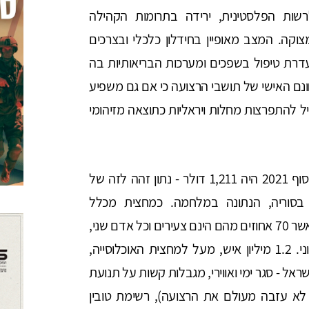
רשות הפלסטינית, ירידה בתרומות הקהילה
וקה. המצב מאופיין בחידלון כלכלי ובצרכים
 נעדרת טיפול בשפכים ומערכות הבריאותיות בה
חונם האישי של תושבי הרצועה כי אם גם משפיע
ל להתפרצות מחלות ויראליות כתוצאה מזיהומי
מצוקה כלכלית: התוצר לנפש ברצועה נכון לסוף 2021 היה 1,211 דולר - נתון זהה לזה של
$1,33 התוצר לנפש בסוריה, הנתונה במלחמה. כמחצית מכלל
המשתתפים בכוח העבודה הינם מובטלים, כאשר 70 אחוזים מהם הינם צעירים וכל אדם שני,
על פי הבנק העולמי, נמצא מתחת לקו העוני. 1.2 מיליון איש, מעל למחצית האוכלוסייה,
ראל - סגר ימי ואווירי, מגבלות קשות על תנועת
לוסיית עזה לא עזבה מעולם את הרצועה), רשימת טובין