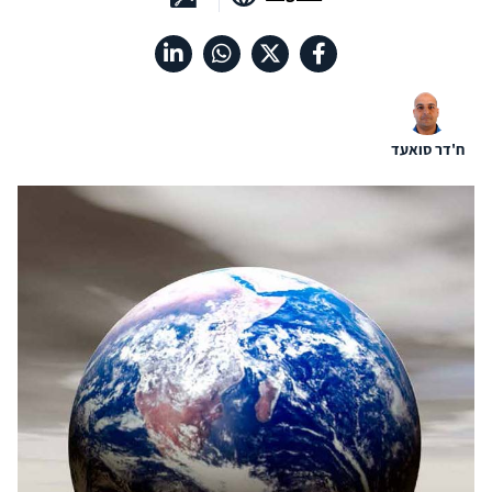
ח'דר סואעד