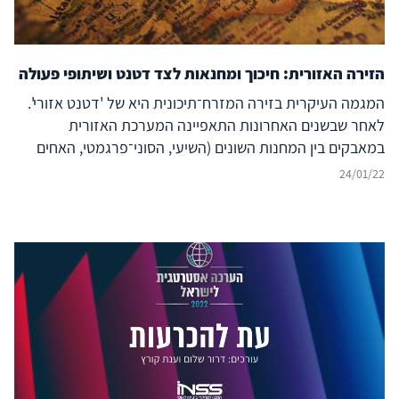
הזירה האזורית: חיכוך ומחנאות לצד דטנט ושיתופי פעולה
המגמה העיקרית בזירה המזרח־תיכונית היא של 'דטנט אזורי'.
לאחר שבשנים האחרונות התאפיינה המערכת האזורית
במאבקים בין המחנות השונים (השיעי, הסוני־פרגמטי, האחים
המוסלמים והג'האדיסטים) על ההגמוניה, במהלך 2021 ניכר
24/01/22
שינוי בדפוסי הפעולה במזרח התיכון. בעיקר בלטה דינמיקה
שתכליתה קידום של שיתוף פעולה, שלא נראתה כמוה באזור
כבר שנים רבות, והיא אינה תואמת את קווי החלוקה בין המחנות.
ערב הסעודית ואיראן מנהלות שיח, בין היתר בתיווך עיראק;
איחוד האמירויות הערביות סיימה את מעורבותה במלחמות
בתימן ובלוב וכן שופרו יחסיה עם איראן, סוריה וטורקיה; לאחר
שלוש שנים של חרם הסתיים הסכסוך בין קטר לבין איחוד
האמירויות, ערב הסעודית, בחריין ומצרים; ירדן מקיימת דיאלוג
עם איראן ועם בשאר אל־אסד נשיא סוריה, ואילו טורקיה מגלה
עניין בשיפור יחסיה עם איחוד האמירויות, מצרים, ערב הסעודית