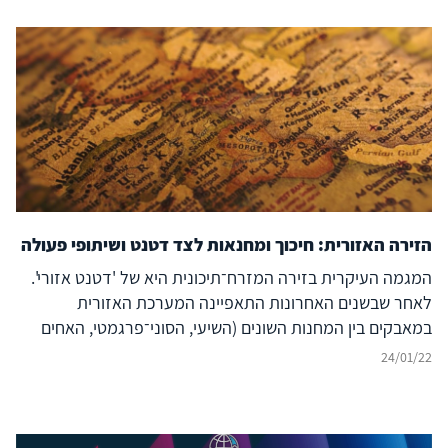
הזירה האזורית: חיכוך ומחנאות לצד דטנט ושיתופי פעולה
המגמה העיקרית בזירה המזרח־תיכונית היא של 'דטנט אזורי'.
לאחר שבשנים האחרונות התאפיינה המערכת האזורית
במאבקים בין המחנות השונים (השיעי, הסוני־פרגמטי, האחים
המוסלמים והג'האדיסטים) על ההגמוניה, במהלך 2021 ניכר
24/01/22
שינוי בדפוסי הפעולה במזרח התיכון. בעיקר בלטה דינמיקה
שתכליתה קידום של שיתוף פעולה, שלא נראתה כמוה באזור
כבר שנים רבות, והיא אינה תואמת את קווי החלוקה בין המחנות.