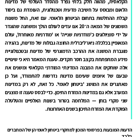
הקלאסית, מהווה חלק בלתי נפרד מהסדר העולמי של מדינות
הלאום ומבוסס על חשיבה מדעית וטכנולוגית, העומדת גם ביסוד
קבלת ההחלטות בתחום הביטחון הלאומי. עם זאת, החל משנות
השמונים של המאה ה־20 אנו עדים לעולם הולך ומשתנה שהוגדר
על ידי סוציולוגים כ'מודרניות שנייה' או 'מודרניות מאוחרת', עולם
המאופיין בכלכלה ניאו־ליברלית החוצה גבולות של מדינות, בהגירה
מוגברת המשנה את ההרכב הדמוגרפי של מדינות ובטכנולוגיית
מידע המתפתחת בקצב חסר תקדים. טענת המאמר היא כי שינויים
אלה שוחקים את המבנה המדינתי המודרני הקלאסי ומשנים את
טבעם של איומים שעימם מדינות נדרשות להתמודד, ועל כן
מאתגרים את המושג 'ביטחון לאומי'. כל זאת, לא רק במדינות
המערב אלא גם במדינות המזרח התיכון. כדי לבסס טענה זו מוצגים
שני מקרי בוחן — המלחמה בטרור בשנות האלפיים והטלטלה
הפוקדת את המזרח התיכון בשנים האחרונות.
הדעות המובעות בפרסומי המכון למחקרי ביטחון לאומי הן של המחברים
בלבד.