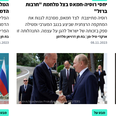
יחסי רוסיה-חמאס בצל מלחמת "חרבות
המלח
ברזל"
הדמו
רוסיה מתייצבת לצד חמאס, מסרבת לגנות את
הפליש
המתקפה הרצחנית שביצע בנגב המערבי ומטילה
הדמוג
ספק בזכותה של ישראל להגן על עצמה. התנהלותה זו
הפריו
ארקדי מיל-מן
|
בת חן דרויאן פלדמן
של רוסיה מחדדת את הצורך מבחינת ישראל לשנות
בת חן 
העזיב
8.2023
08.11.2023
את מדיניותה כלפיה ולהתייצב לצד מדינות המערב
מצטמצ
בהובלת ארצות הברית.
ומשכי
שרובם
רבים 
כהונו
וכעת,
יהיה 
על המ
מבט על
מבט 