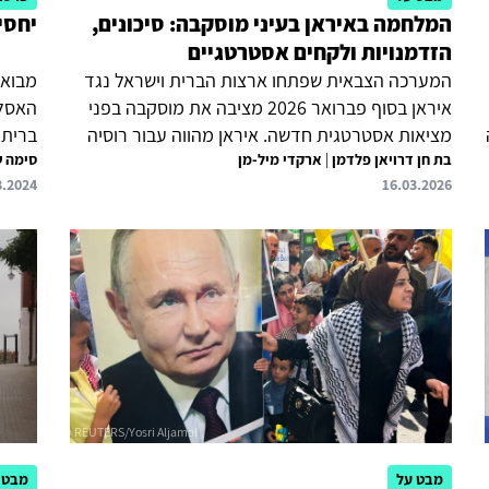
המלחמה באיראן בעיני מוסקבה: סיכונים,
יחסי
הזדמנויות ולקחים אסטרטגיים
המערכה הצבאית שפתחו ארצות הברית וישראל נגד
מבוא 
איראן בסוף פברואר 2026 מציבה את מוסקבה בפני
האסלא
מציאות אסטרטגית חדשה. איראן מהווה עבור רוסיה
ברית 
בת חן דרויאן פלדמן
|
ארקדי מיל-מן
שותפה חשובה, גם אם אינה בעלת ברית במלוא מובן
סימה ש
ביחסי
8.2024
16.03.2026
המילה. מאמר זה בוחן כיצד מפרשת מוסקבה את
בסיס 
המערכה, אילו לקחים היא מפיקה ממנה ומהן
שחלה 
ההשלכות הצפויות על רוסיה כתוצאה מהמלחמה.
אוקרא
לעזרת
השלטו
מוסקב
הסנקצ
מערכת
שיתוף
מבט על
מבט 