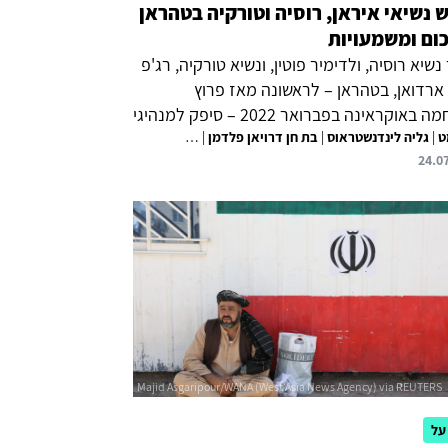
 נשיאי איראן, רוסיה וטורקיה בטהראן
כום ומשמעויות
נשיא רוסיה, ולדימיר פוטין, ונשיא טורקיה, רג'פ
ארדואן, בטהראן – לראשונה מאז פרוץ
המלחמה באוקראינה בפברואר 2022 – סיפק למנהיגי
ט
|
גליה לינדנשטראוס
|
בת חן דרויאן פלדמן
|
המדינות הזדמנות להפגין את השותפות ביניהן
ארקדי מיל-מן
24.0
מערב ולדון באתגרים הניצבים בפניהן בזירות
ית, האזורית והבינלאומית. איראן ראתה במפגש
יאל להדק את יחסיה האסטרטגיים עם הקרמלין,
יתר כמענה לרעיונות לכינון מערך הגנה אזורי
ת וושינגטון. רוסיה ראתה בו הזדמנות לשדר
 ולדעת הקהל הפנימית שהיא אינה מבודדת וכי
 נכונות בזירה הבינלאומית לכינונו של סדר
 רב-קוטבי שאינו בהובלה...
על