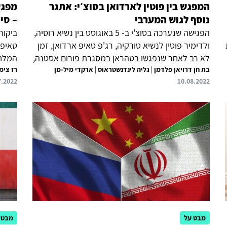
המפגש בין פוטין לארדואן בסוצ׳י: אתגר
מפגש
נוסף לגוש המערבי
– סי
הפגישה שנערכה בסוצ'י ב- 5 באוגוסט בין נשיא רוסיה,
ביקור 
ולדימיר פוטין לנשיא טורקיה, רג'פ טאיפ ארדואן, זמן
טאיפ 
לא רב לאחר שנפגשו בטהראן במסגרת פורום אסטנה,
לדמן
בת חן דרויאן פלדמן
|
גליה לינדנשטראוס
|
ארקדי מיל-מן
מסמלת העמקה של שיתוף הפעולה בין מוסקבה
רז צימ
שלוש 
7.2022
10.08.2022
לאנקרה. מוסקבה זקוקה לאנקרה, בין היתר לצורך
מול ה
צמצום ההשלכות הכלכליות השליליות של המלחמה
הפנימ
באוקראינה וכן מעוניינת בהמשך ההחלשה מבפנים
פוטנצ
של נאט"ו. אנקרה מצידה זקוקה למוסקבה עקב
בין ה
ההשפעה הרוסית בזירות מרכזיות עבורה – סוריה,
בהובל
הקווקז ולוב, וכן עקב תלותה ברוסיה בנושאי אנרגיה.
לעולם
מדינות המערב מעניקות לאנקרה מרחב גמישות
קיימת
מסוים במגעיה עם מוסקבה, בין היתר כמתווכת...
עולמי
מבט על
מבט 