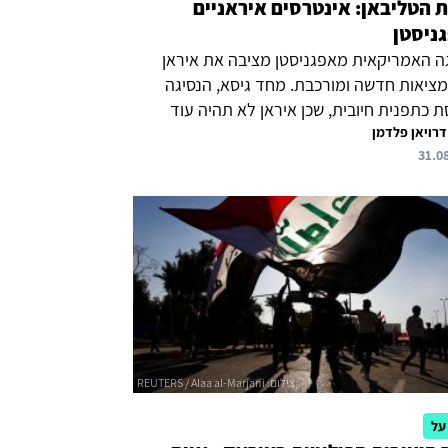
ת הטליבאן: אינטרסים איראניים
ניסטן
ה האמריקאית מאפגניסטן מציבה את איראן
מציאות חדשה ומורכבת. מחד גיסא, הנסיגה
 כתפנית חיובית, שכן איראן לא תהיה עוד
דרויאן פלדמן
ת על ידי ארצות הברית ממזרח וממערב,
31.0
אן ניכרת תקווה כי בהמשך תתרחש נסיגה של
 אמריקאיים גם מעיראק. מאידך גיסא, איראן
יסטן חולקות גבול ארוך, המשתרע על פני
כ-900 קילומטר, ולהיעדר משילות באפגניסטן יהיו
ת מידיות על הכלכלה והביטחון האיראניים. על
יראן נוקטת מדיניות פרגמטית של שיתוף פעולה
ליבאן על מנת להבטיח את האינטרסים שלה,
 ההבדלים האידאולוגיים והדתיים המהותיים
דים...
על