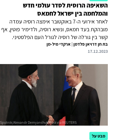
השאיפה הרוסית לסדר עולמי חדש
והמלחמה בין ישראל לחמאס
לאחר אירועי ה-7 באוקטובר אימצה רוסיה עמדה
מובהקת בעד חמאס, ונשיא רוסיה, ולדימיר פוטין, אף
קשר בין גורלה של רוסיה לגורל העם הפלסטיני.
בת חן דרויאן פלדמן
|
ארקדי מיל-מן
עמדה זו נובעת מתפיסה, שמקדם פוטין, שלפיה
17.12.2023
העולם נמצא בתהליך מעבר מסדר עולמי חד-קוטבי
לסדר רב-קוטבי. ישראל, על פי תפיסה זו, שייכת
למערב בהובלת ארצות הברית ולכן מהווה חלק
מהקוטב העוין את רוסיה. ניתוח שיח של אנשי
אקדמיה, הוגי דעות ומומחים רוסיים בתחומי מדיניות
חוץ מעלה שקיימת ביניהם תמימות דעים ביחס
לתפיסה זאת. לכן, על רקע המתיחות הגוברת בין
רוסיה לארצות הברית, על ישראל להבין את התפיסות
המעצבות את המדיניות...
מבט על