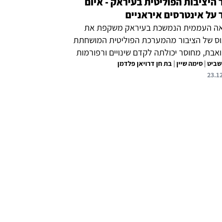
 היציבות הפוליטית בעיראק - איום
 על אינטרסים איראניים
ה העממית הנמשכת בעיראק משקפת את
ס של הציבור מהמערכת הפוליטית המושחתת
אבת, מחוסר יכולתה לקדם שינויים ורפורמות
שביט
|
סימה שיין
|
בת חן דרויאן פלדמן
רבותה העמוקה של איראן בנעשה במדינה.
23.1
ת הפוליטית בעיראק ולהנהגה האיראנית ברור
פגנות הן איום משמעותי ביותר על יציבותה
ית של עיראק. עם זאת, בשלב זה לא מסתמנת
ונות מצידם לאמץ את דרישות המוחים,
ותן איום על עתידה של האליטה הפוליטית
קית ופגיעה בנכסים שרכשה איראן במדינה,
יכון ממשי לרכיבי יסוד באסטרטגיית הביטחון
נית. לפי שעה, איראן מקפידה להלך בין
ת וממשיכה בניסיונותיה...