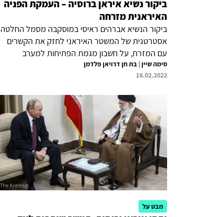
ביקור נשיא איראן ברוסיה – העמקת הפניה
האיראנית מזרחה
ביקור הנשיא אברהים ראיסי במוסקבה מסמל החלטה
אסטרטגית של המשטר האיראני לחזק את הקשרים
עם המזרח, על חשבון מגמת הפתיחות למערב
סימה שיין
|
בת חן דרויאן פלדמן
שהוביל הנשיא חסן רוחאני. תפנית זו מהווה סלע
16.02.2022
מחלוקת בין הזרמים הפוליטיים באיראן. אולם,
בתמיכת המנהיג העליון עלי חמנאהי, האינטרס
המוביל ימשיך להיות הצורך בשמירת אלטרנטיבה
לקשר עם המערב, בחיזוק הצבא ובחתירה לתמיכה
מדינית במוסדות הבינלאומיים. על ישראל להביא
בחשבון שמבחינת מוסקבה, "הקלף האיראני" זוכה
לאחרונה לחשיבות גוברת, גם בהקשר המתיחות עם
ארצות הברית על רקע משבר אוקראינה, ועלול לבוא
לידי ביטוי גם בניגוד...
מבט על