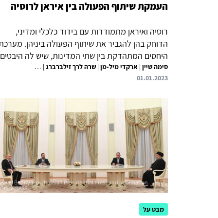
העמקת שיתוף הפעולה בין איראן לרוסיה
רוסיה ואיראן מתמודדות עם בידוד כלכלי ומדיני,
הדוחק בהן להגביר את שיתוף הפעולה ביניהן. מערכת
היחסים המתהדקת בין שתי המדינות, שיש לה היבטים
סימה שיין
|
ארקדי מיל-מן
|
שרה לרך זילברברג
|
צבאיים וכלכליים ואשר באה לידי ביטוי בשיתוף פעולה
בת חן דרויאן פ
01.01.2023
בזירת סוריה, עלתה מדרגה בחודשים האחרונים עם
החלטת איראן להתייצב לצידה של רוסיה במלחמה
באוקראינה. שימוש שעשתה רוסיה בכטב"מים
איראניים, שמאות רבות מהם נמכרו לה על ידי איראן
כביטוי לשיתוף פעולה ראשון מסוגו, כבר גרם נזק רב
לתשתיות באוקראינה. על ישראל לקחת בחשבון את
התמורות שרוסיה עשויה להעניק לאיראן במישור
הצבאי הקונבנציונלי (מטוסים והגנה אווירית),...
מבט על