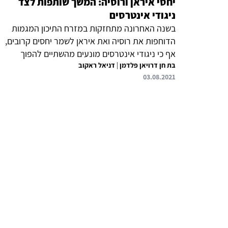
יחסי איראן ורוסיה: המשך שותפות לצד
ניגודי אינטרסים
בשנה האחרונה מתחזקות במזרח התיכון המגמות
הדוחפות את רוסיה ואת איראן לשמר יחסים קרובים,
אף כי ניגודי אינטרסים מונעים מהשתיים להפוך
בת חן דרויאן פלדמן
|
דניאל ראקוב
לבעלות ברית אסטרטגיות. אמנם הן מתאמות עמדות
03.08.2021
במשא ומתן הנערך בווינה לגבי חזרה להסכם הגרעין,
משתפות פעולה במספר מרחבים לדחיקת השפעה
אמריקאית, וניכרת עליה בפומביות הקשרים
הצבאיים-ביטחוניים שצפויים להניב עסקאות נשק.
רוסיה אף מעבירה מעת לעת לירושלים מסרי ריסון,
מחשש להתפתחות הסלמה מהירה בין ישראל לאיראן
בזירה הצפונית. עם זאת, רצונה של מוסקבה להגביל
את ההתבססות האיראנית בסוריה עומדת בעינה
ותאפשר לישראל מרחב...