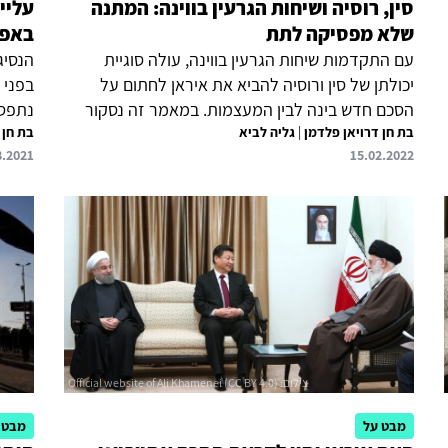
סין, רוסיה ושיחות הגרעין בווינה: המתנה
עליי
שלא מפסיקה לתת
באפג
עם התקדמות שיחות הגרעין בווינה, עולה סוגיית
הנסיג
יכולתן של סין ורוסיה להביא את איראן לחתום על
בפני 
הסכם חדש בינה לבין המעצמות. במאמר זה נסקור
נתפסת
בת חן דרויאן פלדמן
|
גליה לביא
את ראיית סין ורוסיה את יחסיהן עם איראן ואת
בת חן 
מכותר
8.2021
15.02.2022
האינטרסים שלהן במשא ומתן, וננסה להעריך האם
ובטהר
מהן תצמח הישועה, קרי תגובש הסכמה לגבי עתידה
כוחות
של תוכנית הגרעין האיראנית.
ואפגנ
השלכו
כן, א
עם הט
למרות
המפרי
מבט על
מבט 