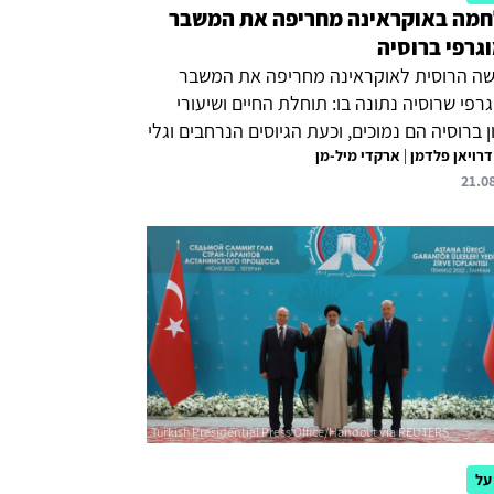
מה באוקראינה מחריפה את המשבר
גרפי ברוסיה
ה הרוסית לאוקראינה מחריפה את המשבר
רפי שרוסיה נתונה בו: תוחלת החיים ושיעורי
ן ברוסיה הם נמוכים, וכעת הגיוסים הנרחבים וגלי
דרויאן פלדמן
|
ארקדי מיל-מן
ה מהמדינה מחמירים את המצב. האוכלוסייה
21.0
מת, וגם הרכבה משתנה: גברים צעירים
לים עוזבים, ומנגד מגיעים מאוקראינה פליטים,
 זקנים, נשים וילדים. רוסיה נקטה מאמצים
כדי להתמודד עם המשבר הדמוגרפי במהלך
תיו של פוטין, אך נחלה הצלחה מועטה בלבד.
 המדינה שקועה במלחמה באוקראינה וספק אם
ביכולתה להפוך את המגמות השליליות ולהתגבר
שבר.
על