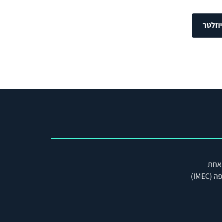
וזלטר
 אחת
IME)