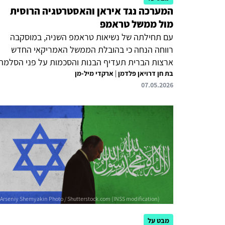
המערכה נגד איראן והאסטרטגיה הרוסית
מול ממשל טראמפ
עם תחילתה של נשיאות טראמפ השניה, במוסקבה
רווחה הנחה כי בהובלת הממשל האמריקאי החדש
ארצות הברית תעדיף הבנות והסכמות על פני הסלמה
בת חן דרויאן פלדמן
|
ארקדי מיל-מן
ותימנע מהפעלת כוח צבאי העלול לגרור אותה
07.05.2026
למבצעים ארוכים, יקרים ובלתי נשלטים. הנחה זו
עיצבה את הערכת הסיכונים הרוסית ואת התנהלות
וושינגטון. אולם, המערכות נגד איראן ביוני 2025 וזו
שפרצה בסוף פברואר 2026 ערערו הנחת יסוד זו.
כעת, כאשר דפוס הפעולה האמריקאי סטה מההיגיון
שמוסקבה ייחסה לו, המערכה האמריקאית-ישראלית
מהווה נקודת מבחן לאסטרטגיה הרוסית מול טראמפ
וממשלו, המחייבת הערכה מחדש של הלוגיקה שעל
פיה נבחנה ופורשה...
מבט על