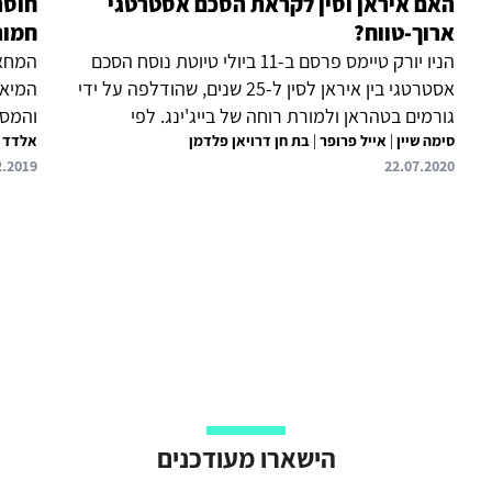
האם איראן וסין לקראת הסכם אסטרטגי
חוסר
ארוך-טווח?
חמור
הניו יורק טיימס פרסם ב-11 ביולי טיוטת נוסח הסכם
המחא
אסטרטגי בין איראן לסין ל-25 שנים, שהודלפה על ידי
המיאו
גורמים בטהראן ולמורת רוחה של בייג'ינג. לפי
והמסו
סימה שיין
|
אייל פרופר
|
בת חן דרויאן פלדמן
הטיוטה, סין אמורה לקבל עדיפות בהשקעות
אלדד 
וממעו
2.2019
22.07.2020
בתשתיות במיליארדי דולרים באיראן ואספקה סדירה
למערכ
של נפט וגז בהנחה משמעותית, וכן לחזק את שיתופי
כי הה
הפעולה הצבאיים בין המדינות. מוערך כי האיראנים
הפנימ
עמלים על גיבוש ההסכם עוד מאז ביקור שי ג'ין-פינג
כל נכ
ב-2016 באיראן. הסינים מצדם מעוניינים בעיקר ברווח
שמשמע
מסחרי לטווח ארוך, תוך הקפדה על איזון בין היחסים
העירא
עם איראן לבין יחסיהם עם המפרציות ובהתאם לכך אין
תוך ס
להם כוונה לקדם ברית צבאית עם...
האירא
הטיפו
הישארו מעודכנים