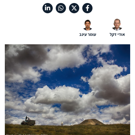
אודי דקל
עומר עינב