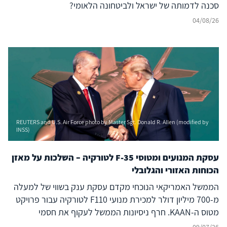
סכנה לדמותה של ישראל ולביטחונה הלאומי?
04/08/26
REUTERS and U.S. Air Force photo by Master Sgt. Donald R. Allen (modified by
INSS)
עסקת המנועים ומטוסי F-35 לטורקיה – השלכות על מאזן
הכוחות האזורי והגלובלי
הממשל האמריקאי הנוכחי מקדם עסקת ענק בשווי של למעלה
מ-700 מיליון דולר למכירת מנועי F110 לטורקיה עבור פרויקט
מטוס ה-KAAN. חרף ניסיונות הממשל לעקוף את חסמי
הקונגרס, המהלך אינו אירוע מבודד אלא מאיץ אסטרטגי שנועד