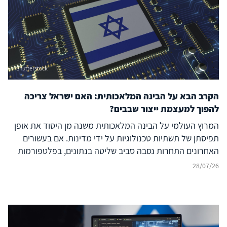
ישראל, יוון, קפריסין ויכולת הפעולה המשותפת
(Interoperability) של נאט"ו – נודעת משמעות רבה, המחייבת
בחינה אסטרטגית קפדנית.
Shutterstock
הקרב הבא על הבינה המלאכותית: האם ישראל צריכה
להפוך למעצמת ייצור שבבים?
המרוץ העולמי על הבינה המלאכותית משנה מן היסוד את אופן
תפיסתן של תשתיות טכנולוגיות על ידי מדינות. אם בעשורים
האחרונים התחרות נסבה סביב שליטה בנתונים, בפלטפורמות
דיגיטליות ובמודלים של בינה מלאכותית, הרי שכיום מתברר כי
28/07/26
היתרון האסטרטגי של מדינות ייקבע במידה רבה דווקא על ידי
שליטתן בשרשרת הערך הפיזית של הבינה המלאכותית – החל
ממינרלים קריטיים, דרך ייצור שבבים מתקדמים ותשתיות
מחשוב עתיר ביצועים (Compute) וכלה במרכזי נתונים, אנרגיה
ומודלים מתקדמים. התחרות אינה עוד על רכיב בודד של