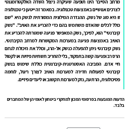
מרחב הסייבר הינו תופעה שעיקרה ניצול השדה האלקטרומגנטי
לצרכים אנושיים באמצעות טכנולוגיה. במאמר זה ייטען כי טכנולוגיה
זו היא סוג של נשק. ההגדרה המילונית המסורתית לנשק היא "שם
כולל לכלים שהאדם משתמש בהם כדי להכריע את האויב". "נשק
קיברנטי" הוא, לפיכך, נשק המאפשר פגיעה שמטרתה להכריע את
האויב באמצעות פגיעה במערכות המקושרות למרחב הקיברנטי.
נשק קיברנטי ניתן להפעלה כנשק אל-הרג, וכולל את היכולת לגרום
הרס רב ופגיעה קשה בתפקוד, בלי להחריב תשתיות פיזיות או לקטול
חיי אדם. הסביבה האסטרטגית-קיברנטית כוללת שימוש בנשק
קיברנטי לפעולות חדירה למערכות האויב לצורך ריגול, לוחמה
פסיכולוגית, הרתעה, נזק למערכות תקשוב או ליעדים פיזיים.
הדעות המובעות בפרסומי המכון למחקרי ביטחון לאומי הן של המחברים
בלבד.