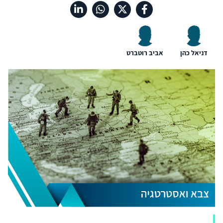
דניאל כהן
אביב רוטברט