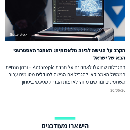
מערכת הבינה המלאכותית, אלא על היכולת להחזיק בנתחים
משמעותיים של ה-AI Stack כולו.
Shutterstock
הקרב על הגישה לבינה מלאכותית: האתגר האסטרטגי
הבא של ישראל
ההגבלות שהוטלו לאחרונה על חברת Anthropic – ובהן הנחיית
הממשל האמריקאי להגביל את הגישה למודלים מסוימים עבור
משתמשים וגורמים מחוץ לארצות הברית מטעמי ביטחון
לאומי[1] – מהוות נקודת ציון משמעותית בהתפתחות מערכת
30/06/26
היחסים בין טכנולוגיה, ביטחון לאומי ומדיניות חוץ. אם בעשור
האחרון התמקד הדיון הקשור בריבונות דיגיטלית בשאלות של
פרטיות, מיקום נתונים, רגולציה ותשתיות ענן, הרי שהאירועים
האחרונים מצביעים על מעבר לשלב חדש, שבו עצם הגישה
הישארו מעודכנים
ליכולות בינה מלאכותית מתקדמות הופכת לנכס אסטרטגי.