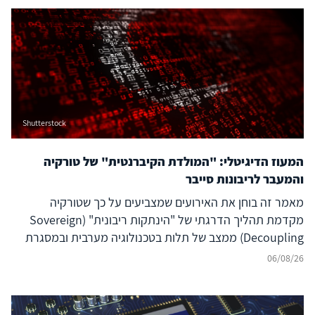
Shutterstock
המעוז הדיגיטלי: "המולדת הקיברנטית" של טורקיה
והמעבר לריבונות סייבר
מאמר זה בוחן את האירועים שמצביעים על כך שטורקיה
מקדמת תהליך הדרגתי של "הינתקות ריבונית" (Sovereign
Decoupling) ממצב של תלות בטכנולוגיה מערבית ובמסגרת
ברית נאט"ו לעבר בניית יכולת סייבר עצמאית ולמעצמת סייבר
06/08/26
אזורית עצמאית, המסוגלת לבודד את המרחב הדיגיטלי שלה
מהשפעה זרה ובו בזמן להקרין עוצמה דיגיטלית אסימטרית אל
מעבר לגבולותיה. להשלכות על הביטחון האזורי – בפרט עבור