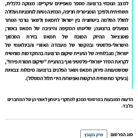
למצב הנוכחי ברצועה מספר מאפיינים עיקריים: מצוקה כלכלית,
תשתיתית ולפיכך הומניטרית חריפה, המזינה נטיות לוחמניות ועלולה
לחולל הסלמה ביטחונית בין ישראל לחמאס ולשאר גורמי הטרור
הפועלים ברצועה; שליטתו המקיפה והיציבה של חמאס באזור;
פוטנציאל ההיזק המוכח של חמאס בזירת הסכסוך
הישראלי-פלסטיני ובהקשר של מעמדה האזורי והבינלאומי של
ישראל; מגבלותיה של התניית שיקום הרצועה בהתקדמות מוחשית
לקראת הסדר ישראלי-פלסטיני ואף בהתניית "שיקום תמורת פירוז",
שמשמעותה פירוק חמאס ושאר הפלגים ברצועה מיכולות צבאיות
(בעיקר מתשתית הרקטות ואפשרות הירי תלול המסלול).
הדעות המובעות בפרסומי המכון למחקרי ביטחון לאומי הן של המחברים
בלבד.
סוג הפרסום
פרק בקובץ