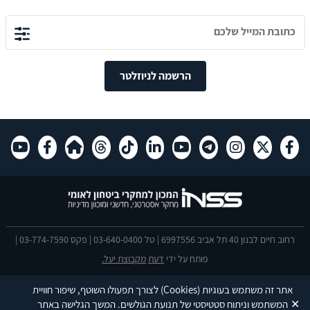
הרשמה לניוזלטר
רחוב חיים לבנון 40 תל אביב 6997556 | טל 03-640-0400 | פקס 03-774-7590 |
פותח על ידי
דעת
מקבוצת יעל.
הצהרת נגישות
אתר זה משתמש בעוגיות
(Cookies)
לצורך תפעולו השוטף, שיפור חוויית
This site is protected by reCAPTCHA and the Google
Privacy Policy
and
✕
המשתמש וניתוח סטטיסטי של תנועת הגולשים. המשך הגלישה באתר