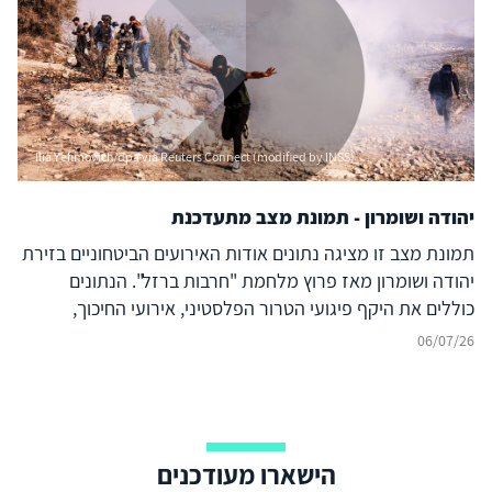
Ilia Yefimovich/dpa via Reuters Connect (modified by INSS)
יהודה ושומרון - תמונת מצב מתעדכנת
תמונת מצב זו מציגה נתונים אודות האירועים הביטחוניים בזירת
יהודה ושומרון מאז פרוץ מלחמת "חרבות ברזל". הנתונים
כוללים את היקף פיגועי הטרור הפלסטיני, אירועי החיכוך,
הנפגעים, הסיכולים והמעצרים בגזרה. הנתונים מבוססים על
06/07/26
מקורות רשמיים ואיסוף מודיעין גלוי (אוסינט) ומתעדכנים באופן
שוטף.
הישארו מעודכנים