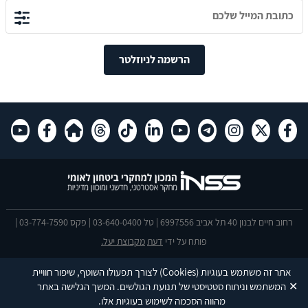
הרשמה לניוזלטר
רחוב חיים לבנון 40 תל אביב 6997556 | טל 03-640-0400 | פקס 03-774-7590 |
פותח על ידי
דעת
מקבוצת יעל.
הצהרת נגישות
אתר זה משתמש בעוגיות
(Cookies)
לצורך תפעולו השוטף, שיפור חוויית
This site is protected by reCAPTCHA and the Google
Privacy Policy
and
✕
המשתמש וניתוח סטטיסטי של תנועת הגולשים. המשך הגלישה באתר
Terms of Service
apply.
מהווה הסכמה לשימוש בעוגיות אלו.