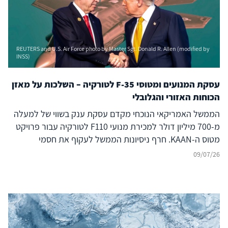
REUTERS and U.S. Air Force photo by Master Sgt. Donald R. Allen (modified by
INSS)
עסקת המנועים ומטוסי F-35 לטורקיה – השלכות על מאזן
הכוחות האזורי והגלובלי
הממשל האמריקאי הנוכחי מקדם עסקת ענק בשווי של למעלה
מ-700 מיליון דולר למכירת מנועי F110 לטורקיה עבור פרויקט
מטוס ה-KAAN. חרף ניסיונות הממשל לעקוף את חסמי
הקונגרס, המהלך אינו אירוע מבודד אלא מאיץ אסטרטגי שנועד
09/07/26
לסלול את חזרתה המלאה של אנקרה לתוכנית ה-F-35. בעוד
שהרציונל בוושינגטון חותר לשמר את טורקיה כעוגן בנאט"ו,
בפועל הוא מייצר דילמה חריפה ומציב משולש סיכונים כבדי
משקל: ערעור נאט"ו מבפנים: העצמת שחקן המנהל תחרות
אגרסיבית מול בנות ברית מערביות (כמו יוון) ומקבע נוכחות