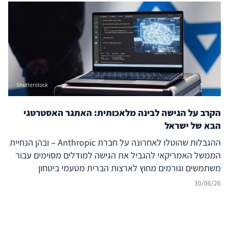
מחשוב עתיר ביצועים (Compute) וכלה במרכזי נתונים, אנרגיה
ומודלים מתקדמים. התחרות אינה עוד על רכיב בודד של
מערכת הבינה המלאכותית, אלא על היכולת להחזיק בנתחים
משמעותיים של ה-AI Stack כולו.
Shutterstock
הקרב על הגישה לבינה מלאכותית: האתגר האסטרטגי
הבא של ישראל
ההגבלות שהוטלו לאחרונה על חברת Anthropic – ובהן הנחיית
הממשל האמריקאי להגביל את הגישה למודלים מסוימים עבור
משתמשים וגורמים מחוץ לארצות הברית מטעמי ביטחון
לאומי[1] – מהוות נקודת ציון משמעותית בהתפתחות מערכת
30/06/26
היחסים בין טכנולוגיה, ביטחון לאומי ומדיניות חוץ. אם בעשור
האחרון התמקד הדיון הקשור בריבונות דיגיטלית בשאלות של
פרטיות, מיקום נתונים, רגולציה ותשתיות ענן, הרי שהאירועים