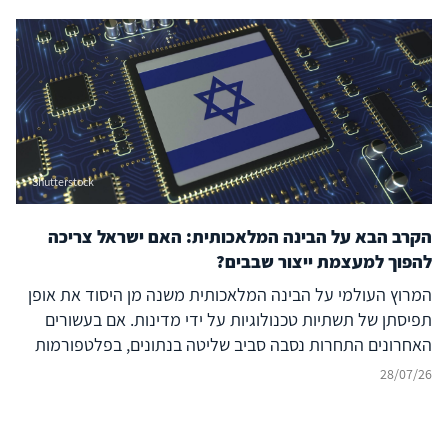
מהשפעה זרה ובו בזמן להקרין עוצמה דיגיטלית אסימטרית אל
מעבר לגבולותיה. להשלכות על הביטחון האזורי – בפרט עבור
ישראל, יוון, קפריסין ויכולת הפעולה המשותפת
(Interoperability) של נאט"ו – נודעת משמעות רבה, המחייבת
בחינה אסטרטגית קפדנית.
Shutterstock
הקרב הבא על הבינה המלאכותית: האם ישראל צריכה
להפוך למעצמת ייצור שבבים?
המרוץ העולמי על הבינה המלאכותית משנה מן היסוד את אופן
תפיסתן של תשתיות טכנולוגיות על ידי מדינות. אם בעשורים
האחרונים התחרות נסבה סביב שליטה בנתונים, בפלטפורמות
דיגיטליות ובמודלים של בינה מלאכותית, הרי שכיום מתברר כי
28/07/26
היתרון האסטרטגי של מדינות ייקבע במידה רבה דווקא על ידי
שליטתן בשרשרת הערך הפיזית של הבינה המלאכותית – החל
ממינרלים קריטיים, דרך ייצור שבבים מתקדמים ותשתיות