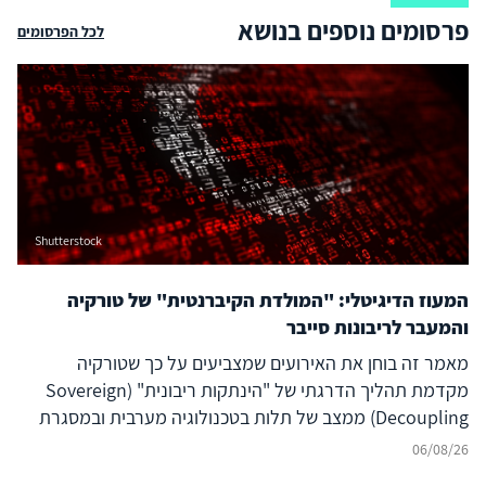
פרסומים נוספים בנושא
לכל הפרסומים
Shutterstock
המעוז הדיגיטלי: "המולדת הקיברנטית" של טורקיה
והמעבר לריבונות סייבר
מאמר זה בוחן את האירועים שמצביעים על כך שטורקיה
מקדמת תהליך הדרגתי של "הינתקות ריבונית" (Sovereign
Decoupling) ממצב של תלות בטכנולוגיה מערבית ובמסגרת
ברית נאט"ו לעבר בניית יכולת סייבר עצמאית ולמעצמת סייבר
06/08/26
אזורית עצמאית, המסוגלת לבודד את המרחב הדיגיטלי שלה