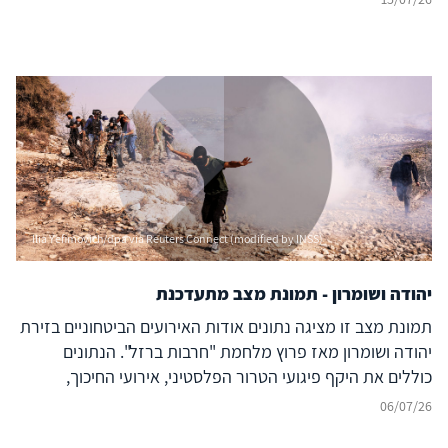
Ilia Yefimovich/dpa via Reuters Connect (modified by INSS)
יהודה ושומרון - תמונת מצב מתעדכנת
תמונת מצב זו מציגה נתונים אודות האירועים הביטחוניים בזירת
יהודה ושומרון מאז פרוץ מלחמת "חרבות ברזל". הנתונים
כוללים את היקף פיגועי הטרור הפלסטיני, אירועי החיכוך,
הנפגעים, הסיכולים והמעצרים בגזרה. הנתונים מבוססים על
06/07/26
מקורות רשמיים ואיסוף מודיעין גלוי (אוסינט) ומתעדכנים באופן