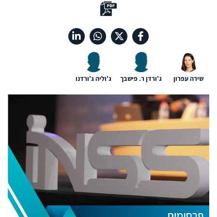
שירה עפרון
ג'ורדן ר. פישבך
ג'וליה ג'ורדנו