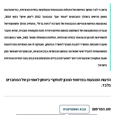
נראה כי לצד המשך הפיתוח של היכולות המבצעיות־טכנולוגיות בחזית האזרחית, כפי שהודגמו
באופן מרשים במהלך המבצעים "עמוד ענן" בנובמבר 2012 ו"צוק איתן" בקיץ 2014,
באמצעות הפיתוח והפריסה המבצעית של מערכת "כיפת ברזל", מתחייב מהלך משמעותי של
הגברת ההתמקצעות של העוסקים בתחום החירום ויצירת זהות מקצועית מובנית, שהיא מעבר
להשתייכות לארגון זה או אחר בחזית האזרחית. החלטת הממשלה מספר 1661, אשר במסגרתה
הועברו סמכויות המשרד להגנת העורף למשרד הביטחון, מעניקה לו את האחריות וההזדמנות
המשמעותית להוביל שינוי אסטרטגי בתחום ההכשרות הבין־ארגוניות, שבמסגרתו יתאפשר מתן
מענה אפקטיבי ואינטגרטיבי יותר לאתגרים הכבירים המתהווים והניצבים בפני החזית האזרחית
בישראל.
הדעות המובעות בפרסומי המכון למחקרי ביטחון לאומי הן של המחברים
בלבד.
סוג הפרסום
צבא ואסטרטגיה