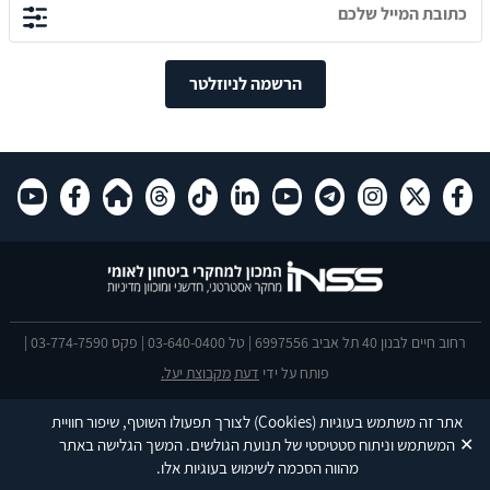
הרשמה לניוזלטר
רחוב חיים לבנון 40 תל אביב 6997556 | טל 03-640-0400 | פקס 03-774-7590 |
פותח על ידי
דעת
מקבוצת יעל.
הצהרת נגישות
אתר זה משתמש בעוגיות
(Cookies)
לצורך תפעולו השוטף, שיפור חוויית
This site is protected by reCAPTCHA and the Google
Privacy Policy
and
✕
המשתמש וניתוח סטטיסטי של תנועת הגולשים. המשך הגלישה באתר
Terms of Service
apply.
מהווה הסכמה לשימוש בעוגיות אלו.