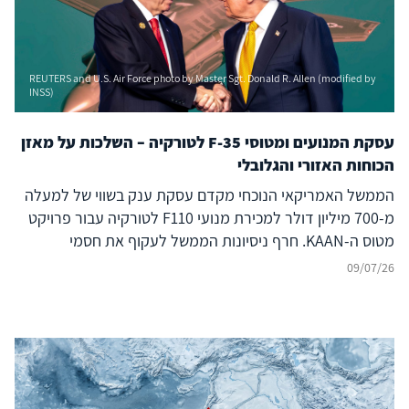
REUTERS and U.S. Air Force photo by Master Sgt. Donald R. Allen (modified by
INSS)
עסקת המנועים ומטוסי F-35 לטורקיה – השלכות על מאזן
הכוחות האזורי והגלובלי
הממשל האמריקאי הנוכחי מקדם עסקת ענק בשווי של למעלה
מ-700 מיליון דולר למכירת מנועי F110 לטורקיה עבור פרויקט
מטוס ה-KAAN. חרף ניסיונות הממשל לעקוף את חסמי
הקונגרס, המהלך אינו אירוע מבודד אלא מאיץ אסטרטגי שנועד
09/07/26
לסלול את חזרתה המלאה של אנקרה לתוכנית ה-F-35. בעוד
שהרציונל בוושינגטון חותר לשמר את טורקיה כעוגן בנאט"ו,
בפועל הוא מייצר דילמה חריפה ומציב משולש סיכונים כבדי
משקל: ערעור נאט"ו מבפנים: העצמת שחקן המנהל תחרות
אגרסיבית מול בנות ברית מערביות (כמו יוון) ומקבע נוכחות
צבאית מתריסה בקפריסין. הזנת החיכוך האזורי: מתן לגיטימציה