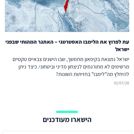
למעצמה תחרותית המעניקה מקלט לחמאס ותומכת במשטר
א-שרע בסוריה. סיכון מערכתי לרשת ה-F-35 הגלובלית: הצבת
יכולות דור 5 בסמיכות למערכות ה-S-400 הרוסיות מעמידה
Generated with AI
בסכנת פיצוח את ביטחון המידע של הפלטפורמה כולה. איום זה
אינו מתמצה בשחיקת היתרון היחסי של ישראל וחשיפת
עת לפרוץ את הלימבו האסטרטגי – האתגר המהותי שבפני
תעשיותיה, אלא מהווה איום ישיר על כל מדינה בעולם שהצטיידה
ישראל
ב-F-35, לצד חשש מהפצת מטוסי ה-KAAN לצבאות נוספים
במרחב הסוני
ישראל נמצאת בקיפאון מתמשך, שבו הישגים צבאיים טקטיים
מרשימים לא מתורגמים לניצחון מדיני וביטחוני. כיצד ניתן
להיחלץ מה"לימבו" בחזיתות השונות?
01/07/26
הישארו מעודכנים