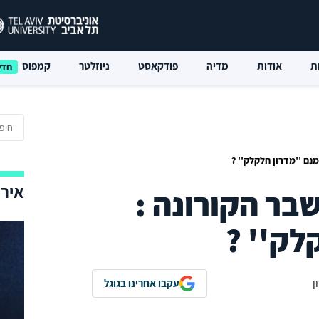
ת
אודות
מדיה
פודקאסט
ניוזלטר
קמפוס
נם ''מדרון חלקלק'' ?
אירו
בר הקורונה :
לק'' ?
ן
עקבו אחרינו בגוגל