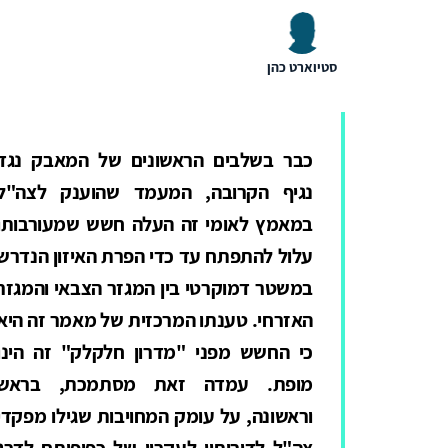
סטיוארט כהן
כבר בשלבים הראשונים של המאבק נגד
נגיף הקרובה, המעמד שהוענק לצה"ל
במאמץ לאומי זה העלה חשש שמעורבותו
עלול להתפתח עד כדי הפרת האיזון הנדרש
במשטר דמוקרטי בין המגזר הצבאי והמגזר
האזרחי. טענתו המרכזית של מאמר זה היא
כי החשש מפני "מדרון חלקלק" זה הינו
מופת. עמדה זאת מסתמכת, בראש
וראשונה, על עומק המחויבות שגילו מפקדי
צה"ל לדורותיו לעקרון של כפיפותם לדרג