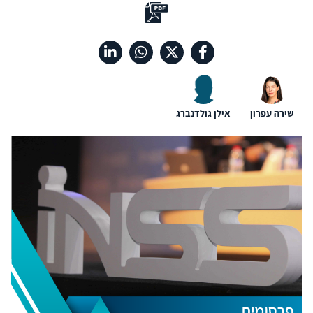
שירה עפרון
אילן גולדנברג