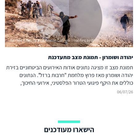
Ilia Yefimovich/dpa via Reuters Connect (modified by INSS)
יהודה ושומרון - תמונת מצב מתעדכנת
תמונת מצב זו מציגה נתונים אודות האירועים הביטחוניים בזירת
יהודה ושומרון מאז פרוץ מלחמת "חרבות ברזל". הנתונים
כוללים את היקף פיגועי הטרור הפלסטיני, אירועי החיכוך,
הנפגעים, הסיכולים והמעצרים בגזרה. הנתונים מבוססים על
06/07/26
מקורות רשמיים ואיסוף מודיעין גלוי (אוסינט) ומתעדכנים באופן
שוטף.
הישארו מעודכנים