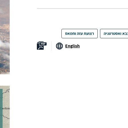
בא ואסטרטגיה
רצועת עזה וחמאס
English