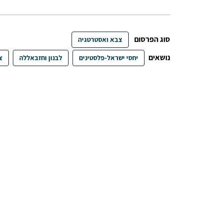
סוג הפרסום
צבא ואסטרטגיה
נושאים
יחסי ישראל-פלסטינים
לבנון וחזבאללה
צ