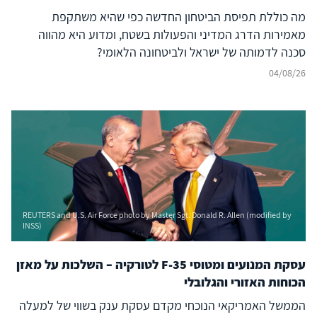
מה כוללת תפיסת הביטחון החדשה כפי שהיא משתקפת
מאמירות הדרג המדיני והפעולות בשטח, ומדוע היא מהווה
סכנה לדמותה של ישראל ולביטחונה הלאומי?
04/08/26
REUTERS and U.S. Air Force photo by Master Sgt. Donald R. Allen (modified by
INSS)
עסקת המנועים ומטוסי F-35 לטורקיה – השלכות על מאזן
הכוחות האזורי והגלובלי
הממשל האמריקאי הנוכחי מקדם עסקת ענק בשווי של למעלה