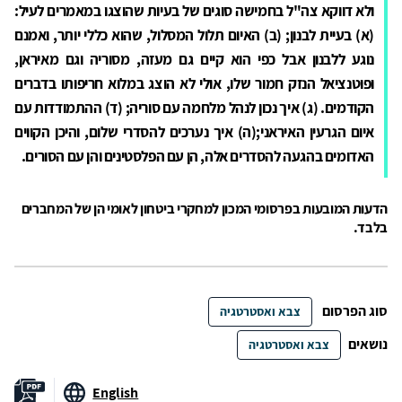
ולא דווקא צה"ל בחמישה סוגים של בעיות שהוצגו במאמרים לעיל:
(א) בעיית לבנון; (ב) האיום תלול המסלול, שהוא כללי יותר, ואמנם
נוגע ללבנון אבל כפי הוא קיים גם מעזה, מסוריה וגם מאיראן,
ופוטנציאל הנזק חמור שלו, אולי לא הוצג במלוא חריפותו בדברים
הקודמים. (ג) איך נכון לנהל מלחמה עם סוריה; (ד) ההתמודדות עם
איום הגרעין האיראני;(ה) איך נערכים להסדרי שלום, והיכן הקווים
האדומים בהגעה להסדרים אלה, הן עם הפלסטינים והן עם הסורים.
הדעות המובעות בפרסומי המכון למחקרי ביטחון לאומי הן של המחברים
בלבד.
סוג הפרסום
צבא ואסטרטגיה
נושאים
צבא ואסטרטגיה
English