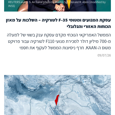
REUTERS and U.S. Air Force photo by Master Sgt. Donald R. Allen (modified by
INSS)
עסקת המנועים ומטוסי F-35 לטורקיה – השלכות על מאזן
הכוחות האזורי והגלובלי
הממשל האמריקאי הנוכחי מקדם עסקת ענק בשווי של למעלה
מ-700 מיליון דולר למכירת מנועי F110 לטורקיה עבור פרויקט
מטוס ה-KAAN. חרף ניסיונות הממשל לעקוף את חסמי
הקונגרס, המהלך אינו אירוע מבודד אלא מאיץ אסטרטגי שנועד
09/07/26
לסלול את חזרתה המלאה של אנקרה לתוכנית ה-F-35. בעוד
שהרציונל בוושינגטון חותר לשמר את טורקיה כעוגן בנאט"ו,
בפועל הוא מייצר דילמה חריפה ומציב משולש סיכונים כבדי
משקל: ערעור נאט"ו מבפנים: העצמת שחקן המנהל תחרות
אגרסיבית מול בנות ברית מערביות (כמו יוון) ומקבע נוכחות
צבאית מתריסה בקפריסין. הזנת החיכוך האזורי: מתן לגיטימציה
למעצמה תחרותית המעניקה מקלט לחמאס ותומכת במשטר
א-שרע בסוריה. סיכון מערכתי לרשת ה-F-35 הגלובלית: הצבת
יכולות דור 5 בסמיכות למערכות ה-S-400 הרוסיות מעמידה