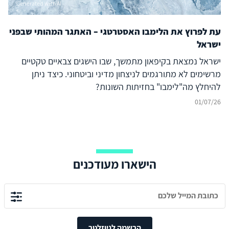
Generated with AI
בסכנת פיצוח את ביטחון המידע של הפלטפורמה כולה. איום זה
אינו מתמצה בשחיקת היתרון היחסי של ישראל וחשיפת
עת לפרוץ את הלימבו האסטרטגי – האתגר המהותי שבפני
תעשיותיה, אלא מהווה איום ישיר על כל מדינה בעולם שהצטיידה
ישראל
ב-F-35, לצד חשש מהפצת מטוסי ה-KAAN לצבאות נוספים
במרחב הסוני
ישראל נמצאת בקיפאון מתמשך, שבו הישגים צבאיים טקטיים
מרשימים לא מתורגמים לניצחון מדיני וביטחוני. כיצד ניתן
להיחלץ מה"לימבו" בחזיתות השונות?
01/07/26
הישארו מעודכנים
הרשמה לניוזלטר