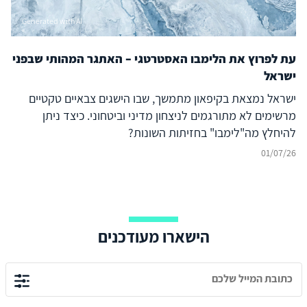
יכולות דור 5 בסמיכות למערכות ה-S-400 הרוסיות מעמידה
Generated with AI
בסכנת פיצוח את ביטחון המידע של הפלטפורמה כולה. איום זה
אינו מתמצה בשחיקת היתרון היחסי של ישראל וחשיפת
עת לפרוץ את הלימבו האסטרטגי – האתגר המהותי שבפני
תעשיותיה, אלא מהווה איום ישיר על כל מדינה בעולם שהצטיידה
ישראל
ב-F-35, לצד חשש מהפצת מטוסי ה-KAAN לצבאות נוספים
במרחב הסוני
ישראל נמצאת בקיפאון מתמשך, שבו הישגים צבאיים טקטיים
מרשימים לא מתורגמים לניצחון מדיני וביטחוני. כיצד ניתן
להיחלץ מה"לימבו" בחזיתות השונות?
01/07/26
הישארו מעודכנים