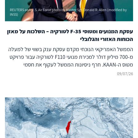
REUTERS and U.S. Air Force photo by Master Sgt. Donald R. Allen (modified by
INSS)
עסקת המנועים ומטוסי F-35 לטורקיה – השלכות על מאזן
הכוחות האזורי והגלובלי
הממשל האמריקאי הנוכחי מקדם עסקת ענק בשווי של למעלה
מ-700 מיליון דולר למכירת מנועי F110 לטורקיה עבור פרויקט
מטוס ה-KAAN. חרף ניסיונות הממשל לעקוף את חסמי
הקונגרס, המהלך אינו אירוע מבודד אלא מאיץ אסטרטגי שנועד
09/07/26
לסלול את חזרתה המלאה של אנקרה לתוכנית ה-F-35. בעוד
שהרציונל בוושינגטון חותר לשמר את טורקיה כעוגן בנאט"ו,
בפועל הוא מייצר דילמה חריפה ומציב משולש סיכונים כבדי
משקל: ערעור נאט"ו מבפנים: העצמת שחקן המנהל תחרות
אגרסיבית מול בנות ברית מערביות (כמו יוון) ומקבע נוכחות
צבאית מתריסה בקפריסין. הזנת החיכוך האזורי: מתן לגיטימציה
למעצמה תחרותית המעניקה מקלט לחמאס ותומכת במשטר
א-שרע בסוריה. סיכון מערכתי לרשת ה-F-35 הגלובלית: הצבת