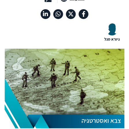
גיורא סגל