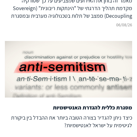
מאמר זה בוחן את האירועים שמצביעים על כך שטורקיה
מקדמת תהליך הדרגתי של "הינתקות ריבונית" (Sovereign
Decoupling) ממצב של תלות בטכנולוגיה מערבית ובמסגרת
ברית נאט"ו לעבר בניית יכולת סייבר עצמאית ולמעצמת סייבר
06/08/26
אזורית עצמאית, המסוגלת לבודד את המרחב הדיגיטלי שלה
מהשפעה זרה ובו בזמן להקרין עוצמה דיגיטלית אסימטרית אל
מעבר לגבולותיה. להשלכות על הביטחון האזורי – בפרט עבור
ישראל, יוון, קפריסין ויכולת הפעולה המשותפת
(Interoperability) של נאט"ו – נודעת משמעות רבה, המחייבת
בחינה אסטרטגית קפדנית.
Shutterstock
מסגרת כללית להגדרת האנטישמיות
כיצד ניתן להגדיר בצורה הטובה ביותר את ההבדל בין ביקורת
לגיטימית על ישראל לאנטישמיות?