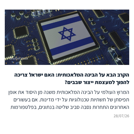
מהשפעה זרה ובו בזמן להקרין עוצמה דיגיטלית אסימטרית אל
מעבר לגבולותיה. להשלכות על הביטחון האזורי – בפרט עבור
ישראל, יוון, קפריסין ויכולת הפעולה המשותפת
(Interoperability) של נאט"ו – נודעת משמעות רבה, המחייבת
בחינה אסטרטגית קפדנית.
Shutterstock
הקרב הבא על הבינה המלאכותית: האם ישראל צריכה
להפוך למעצמת ייצור שבבים?
המרוץ העולמי על הבינה המלאכותית משנה מן היסוד את אופן
תפיסתן של תשתיות טכנולוגיות על ידי מדינות. אם בעשורים
האחרונים התחרות נסבה סביב שליטה בנתונים, בפלטפורמות
דיגיטליות ובמודלים של בינה מלאכותית, הרי שכיום מתברר כי
28/07/26
היתרון האסטרטגי של מדינות ייקבע במידה רבה דווקא על ידי
שליטתן בשרשרת הערך הפיזית של הבינה המלאכותית – החל