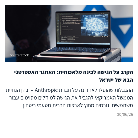
ממינרלים קריטיים, דרך ייצור שבבים מתקדמים ותשתיות
מחשוב עתיר ביצועים (Compute) וכלה במרכזי נתונים, אנרגיה
ומודלים מתקדמים. התחרות אינה עוד על רכיב בודד של
מערכת הבינה המלאכותית, אלא על היכולת להחזיק בנתחים
משמעותיים של ה-AI Stack כולו.
Shutterstock
הקרב על הגישה לבינה מלאכותית: האתגר האסטרטגי
הבא של ישראל
ההגבלות שהוטלו לאחרונה על חברת Anthropic – ובהן הנחיית
הממשל האמריקאי להגביל את הגישה למודלים מסוימים עבור
משתמשים וגורמים מחוץ לארצות הברית מטעמי ביטחון
לאומי[1] – מהוות נקודת ציון משמעותית בהתפתחות מערכת
30/06/26
היחסים בין טכנולוגיה, ביטחון לאומי ומדיניות חוץ. אם בעשור
האחרון התמקד הדיון הקשור בריבונות דיגיטלית בשאלות של
פרטיות, מיקום נתונים, רגולציה ותשתיות ענן, הרי שהאירועים