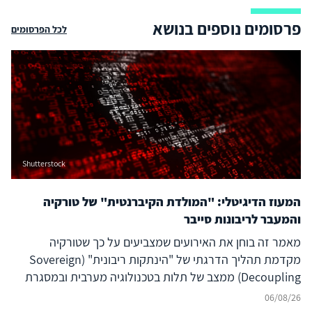
פרסומים נוספים בנושא
לכל הפרסומים
Shutterstock
המעוז הדיגיטלי: "המולדת הקיברנטית" של טורקיה
והמעבר לריבונות סייבר
מאמר זה בוחן את האירועים שמצביעים על כך שטורקיה
מקדמת תהליך הדרגתי של "הינתקות ריבונית" (Sovereign
Decoupling) ממצב של תלות בטכנולוגיה מערבית ובמסגרת
ברית נאט"ו לעבר בניית יכולת סייבר עצמאית ולמעצמת סייבר
06/08/26
אזורית עצמאית, המסוגלת לבודד את המרחב הדיגיטלי שלה