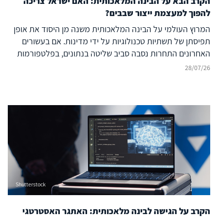
הקרב הבא על הבינה המלאכותית: האם ישראל צריכה
להפוך למעצמת ייצור שבבים?
המרוץ העולמי על הבינה המלאכותית משנה מן היסוד את אופן
תפיסתן של תשתיות טכנולוגיות על ידי מדינות. אם בעשורים
האחרונים התחרות נסבה סביב שליטה בנתונים, בפלטפורמות
דיגיטליות ובמודלים של בינה מלאכותית, הרי שכיום מתברר כי
28/07/26
היתרון האסטרטגי של מדינות ייקבע במידה רבה דווקא על ידי
שליטתן בשרשרת הערך הפיזית של הבינה המלאכותית – החל
ממינרלים קריטיים, דרך ייצור שבבים מתקדמים ותשתיות
מחשוב עתיר ביצועים (Compute) וכלה במרכזי נתונים, אנרגיה
ומודלים מתקדמים. התחרות אינה עוד על רכיב בודד של
מערכת הבינה המלאכותית, אלא על היכולת להחזיק בנתחים
משמעותיים של ה-AI Stack כולו.
Shutterstock
הקרב על הגישה לבינה מלאכותית: האתגר האסטרטגי