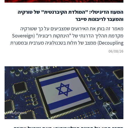
המעוז הדיגיטלי: "המולדת הקיברנטית" של טורקיה
והמעבר לריבונות סייבר
מאמר זה בוחן את האירועים שמצביעים על כך שטורקיה
מקדמת תהליך הדרגתי של "הינתקות ריבונית" (Sovereign
Decoupling) ממצב של תלות בטכנולוגיה מערבית ובמסגרת
ברית נאט"ו לעבר בניית יכולת סייבר עצמאית ולמעצמת סייבר
06/08/26
אזורית עצמאית, המסוגלת לבודד את המרחב הדיגיטלי שלה
מהשפעה זרה ובו בזמן להקרין עוצמה דיגיטלית אסימטרית אל
מעבר לגבולותיה. להשלכות על הביטחון האזורי – בפרט עבור
ישראל, יוון, קפריסין ויכולת הפעולה המשותפת
(Interoperability) של נאט"ו – נודעת משמעות רבה, המחייבת
בחינה אסטרטגית קפדנית.
Shutterstock