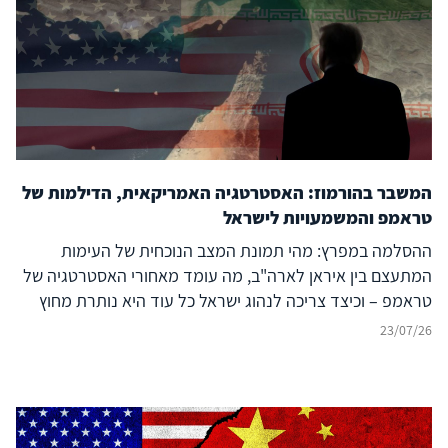
המשבר בהורמוז: האסטרטגיה האמריקאית, הדילמות של
טראמפ והמשמעויות לישראל
ההסלמה במפרץ: מהי תמונת המצב הנוכחית של העימות
המתעצם בין איראן לארה"ב, מה עומד מאחורי האסטרטגיה של
טראמפ – וכיצד צריכה לנהוג ישראל כל עוד היא נותרת מחוץ
לעימות?
23/07/26