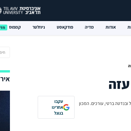
ת
אודות
מדיה
פודקאסט
ניוזלטר
קמפוס
ה
אירו
עזה
עקבו
ובנדטה ברטי, עורכים. המכון
אחרינו
בגוגל