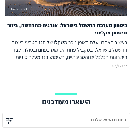
Shutterstock
ביטחון מערכת החשמל בישראל: אנרגיה מתחדשת, ביזור
וביטחון אקלימי
בעשור האחרון עלה באופן ניכר משקלו של הגז הטבעי בייצור
החשמל בישראל, ובמקביל פחת השימוש בפחם ובסולר. לצד
היתרונות הכלכליים והסביבתיים, השימוש בגז מעלה סוגיות
חדשות של ביטחון חשמל ועמידות מערכתית, משום שהוא
02/12/25
מסופק באמצעות שני צינורות בלבד מהמאגרים בים אל החוף,
ללא יכולת אחסון בשטח ישראל. יתר על כן, ייצור באמצעות גז
מרוכז באתרי ייצור מועטים, והולכת החשמל לצרכנים תלויה
באמינות מערכת ההולכה הארצית. תלות זו במקורות בודדים
הישארו מעודכנים
ובתוואי הולכה מוגבל יוצרת סיכון גובר לאמינות האספקה, בייחוד
במצבי חירום ביטחוניים או אקלימיים.