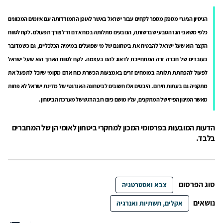
הניסיון הניגרי מספק מספר לקחים עבור ישראל באשר לאופן התמודדותה עם איומים המכוונים
כלפי משאבי הגז הטבעי שברשותה, הנובעים מתלותה בכוח אדם זר לצורך תפעולם. לקח לטווח
הקצר הוא שעל ישראל להבטיח את ביטחונם של מי שפועלים במימיה הכלכליים, גם כשמדובר
בעובדים של חברה זרה המתחייבת לדאוג להם בעצמה. לקח לטווח הארוך הוא שעל ישראל
לפעול להפחתת תלותה במומחים זרים באמצעות הכשרת כוח אדם מקומי שיוכל לתפעל את
מתקניה גם בעתות חירום. היבטים אלו חשובים לביטחונה האנרגטי של מדינת ישראל לא פחות
מאשר המיגון הפיזי של המתקנים, עליו מושם כיום רוב הדגש של מערכת הביטחון.
הדעות המובעות בפרסומי המכון למחקרי ביטחון לאומי הן של המחברים
בלבד.
סוג הפרסום
צבא ואסטרטגיה
נושאים
אקלים, תשתיות ואנרגיה