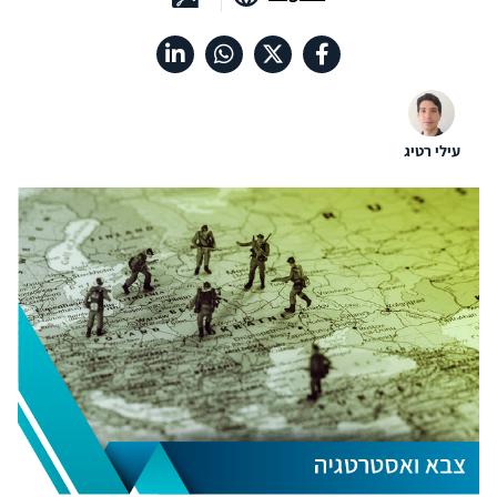
עילי רטיג