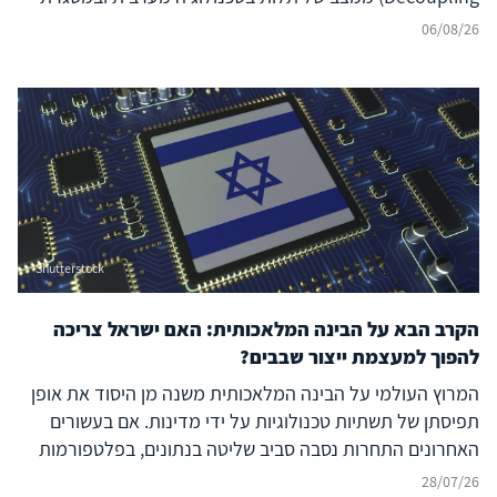
ברית נאט"ו לעבר בניית יכולת סייבר עצמאית ולמעצמת סייבר
06/08/26
אזורית עצמאית, המסוגלת לבודד את המרחב הדיגיטלי שלה
מהשפעה זרה ובו בזמן להקרין עוצמה דיגיטלית אסימטרית אל
מעבר לגבולותיה. להשלכות על הביטחון האזורי – בפרט עבור
ישראל, יוון, קפריסין ויכולת הפעולה המשותפת
(Interoperability) של נאט"ו – נודעת משמעות רבה, המחייבת
בחינה אסטרטגית קפדנית.
Shutterstock
הקרב הבא על הבינה המלאכותית: האם ישראל צריכה
להפוך למעצמת ייצור שבבים?
המרוץ העולמי על הבינה המלאכותית משנה מן היסוד את אופן
תפיסתן של תשתיות טכנולוגיות על ידי מדינות. אם בעשורים
האחרונים התחרות נסבה סביב שליטה בנתונים, בפלטפורמות
דיגיטליות ובמודלים של בינה מלאכותית, הרי שכיום מתברר כי
28/07/26