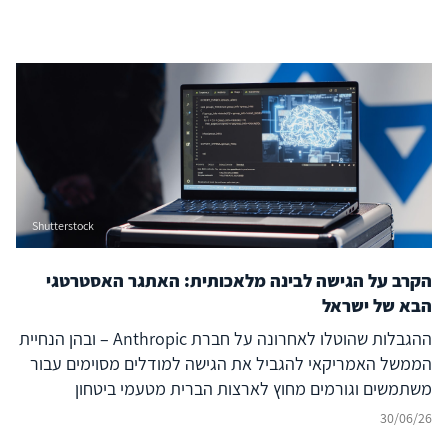
היתרון האסטרטגי של מדינות ייקבע במידה רבה דווקא על ידי
שליטתן בשרשרת הערך הפיזית של הבינה המלאכותית – החל
ממינרלים קריטיים, דרך ייצור שבבים מתקדמים ותשתיות
מחשוב עתיר ביצועים (Compute) וכלה במרכזי נתונים, אנרגיה
ומודלים מתקדמים. התחרות אינה עוד על רכיב בודד של
מערכת הבינה המלאכותית, אלא על היכולת להחזיק בנתחים
משמעותיים של ה-AI Stack כולו.
Shutterstock
הקרב על הגישה לבינה מלאכותית: האתגר האסטרטגי
הבא של ישראל
ההגבלות שהוטלו לאחרונה על חברת Anthropic – ובהן הנחיית
הממשל האמריקאי להגביל את הגישה למודלים מסוימים עבור
משתמשים וגורמים מחוץ לארצות הברית מטעמי ביטחון
לאומי[1] – מהוות נקודת ציון משמעותית בהתפתחות מערכת
30/06/26
היחסים בין טכנולוגיה, ביטחון לאומי ומדיניות חוץ. אם בעשור