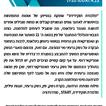
"מלכודת תוקידידס" עוסקת בנטייתן של אומות מתפתחות
בהיסטוריה לאתגר גופים הגמוניים קובלים או כוחות מובילים אחרים
להשגת מעמד בינלאומי, מה שמוביל לעיתים למלחמה. כוחה
הצבאי והכלכלי המתגבר של סין במאה ה־ 21 מאתגר את המנהיגות
הן האמריקאית והן הרוסית בנושאי ביטחון בינלאומי, לרבות בתחומי
הבקרה על נשק גרעיני ואי־ההפצה. עם זאת, צמצום מאגרי הנשק
האסטרטגיים המשיך להתבצע במסגרת דו־צדדית של משא ומתן
אמריקאי־רוסי. על אף קיום קשיים הניכרים לעין, יש לכלול את סין
בתהליך הצמצום של נשק גרעיני האמריקאי־רוסי, שכן סין מהווה
מעצמה גרעינית עולה והיא נעה אל מעבר לסף המינימום שלה
להרתעה מימי המלחמה הקרה.
מילות מפתח: הרתעה, בקרת נשק, סין, נשק גרעיני, הגנות טילים,
מלכודת תוקידידס, START , מודרניזציה