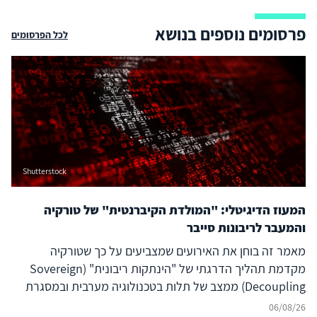
פרסומים נוספים בנושא
לכל הפרסומים
Shutterstock
המעוז הדיגיטלי: "המולדת הקיברנטית" של טורקיה
והמעבר לריבונות סייבר
מאמר זה בוחן את האירועים שמצביעים על כך שטורקיה
מקדמת תהליך הדרגתי של "הינתקות ריבונית" (Sovereign
Decoupling) ממצב של תלות בטכנולוגיה מערבית ובמסגרת
ברית נאט"ו לעבר בניית יכולת סייבר עצמאית ולמעצמת סייבר
06/08/26