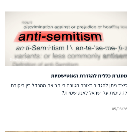
אזורית עצמאית, המסוגלת לבודד את המרחב הדיגיטלי שלה
מהשפעה זרה ובו בזמן להקרין עוצמה דיגיטלית אסימטרית אל
מעבר לגבולותיה. להשלכות על הביטחון האזורי – בפרט עבור
ישראל, יוון, קפריסין ויכולת הפעולה המשותפת
(Interoperability) של נאט"ו – נודעת משמעות רבה, המחייבת
בחינה אסטרטגית קפדנית.
Shutterstock
מסגרת כללית להגדרת האנטישמיות
כיצד ניתן להגדיר בצורה הטובה ביותר את ההבדל בין ביקורת
לגיטימית על ישראל לאנטישמיות?
05/08/26