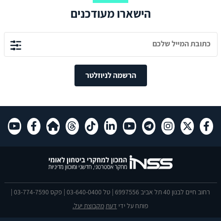
הישארו מעודכנים
הרשמה לניוזלטר
רחוב חיים לבנון 40 תל אביב 6997556 | טל 03-640-0400 | פקס 03-774-7590 |
פותח על ידי
דעת
מקבוצת יעל.
הצהרת נגישות