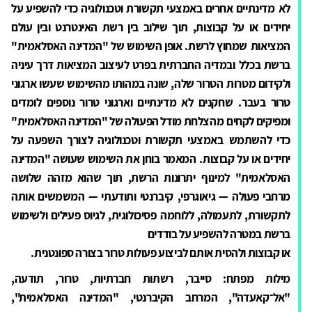
לא מדינתיים אחרים באמצעי תקשורת וטכנולוגיה כדי להשפיע על
יחידים או על קבוצות, תוך שילוב בין רשת האינטרנט ובין עולם
המציאות שמחוץ לרשת. אופן השימוש של "המדינה האסלאמית"
ברשת בכלל ובמדיה החברתית בפרט לעיצוב המציאות דרך עיניה
ולקידום מטרות הטרור שלה, שונה במהותו מהשימוש שעשו ארגוני
טרור בעבר. שחקנים לא מדינתיים וארגוני טרור נוספים לומדים
ומפיקים לקחים מהצלחת מודל הפעולה של "המדינה האסלאמית"
כדי להשתמש באמצעי תקשורת וטכנולוגיה לצורך השפעה על
יחידים או על קבוצות. המאמר בוחן את השימוש שעושה "המדינה
האסלאמית" למינוף יתרונות הרשת, תוך שהוא מזהה שלושה
מרחבי פעולה — גיאוגרפי, קיברנטי ותודעתי — המשמשים אותה
לתקשורת, לתעמולה, ללוחמה פסיכולוגית, לגיוס פעילים ולשימוש
ברשת במטרה להשפיע על בודדים
או קבוצות ולהסית אותם לביצוע פעולות טרור בצורה ספונטנית.
מילות מפתח: סייבר, רשתות חברתיות, טרור, תודעה,
"אל־קאעדה", המרחב הקיברנטי, "המדינה האסלאמית",