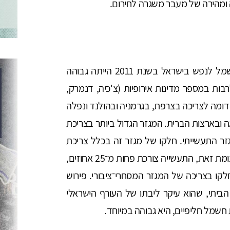
 ומהירה של מעבר משגרה לחירום.
נתוני הבנק העולמי מצביעים על כך שצריכת החשמל לנפש בישראל בשנת 2011 הייתה גבוהה
ת במספר מדינות אירופיות (צ'כיה, דנמרק,
יתה כ־7,000 קוט"ש לשנה. דומה לצריכה בצרפת, בגרמניה ובהולנד ונפלה
ובארצות הברית. המגזר הגדול ביותר בצריכת
 התעשייתי. חלקו של מגזר זה בכלל צריכת
החשמל הוא כארבעים אחוזים ומעלה. בישראל, לעומת זאת, התעשייה צורכת פחות מ־25 אחוזים,
קו בצריכה של המגזר המסחרי־ציבורי. פירוש
תי, שהוא עיקר ליבתו של העורף הישראלי
חשמל חליפיים, היא גבוהה במיוחד.