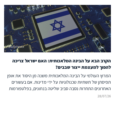
מהשפעה זרה ובו בזמן להקרין עוצמה דיגיטלית אסימטרית אל
מעבר לגבולותיה. להשלכות על הביטחון האזורי – בפרט עבור
ישראל, יוון, קפריסין ויכולת הפעולה המשותפת
(Interoperability) של נאט"ו – נודעת משמעות רבה, המחייבת
בחינה אסטרטגית קפדנית.
Shutterstock
הקרב הבא על הבינה המלאכותית: האם ישראל צריכה
להפוך למעצמת ייצור שבבים?
המרוץ העולמי על הבינה המלאכותית משנה מן היסוד את אופן
תפיסתן של תשתיות טכנולוגיות על ידי מדינות. אם בעשורים
האחרונים התחרות נסבה סביב שליטה בנתונים, בפלטפורמות
דיגיטליות ובמודלים של בינה מלאכותית, הרי שכיום מתברר כי
28/07/26
היתרון האסטרטגי של מדינות ייקבע במידה רבה דווקא על ידי
שליטתן בשרשרת הערך הפיזית של הבינה המלאכותית – החל
ממינרלים קריטיים, דרך ייצור שבבים מתקדמים ותשתיות