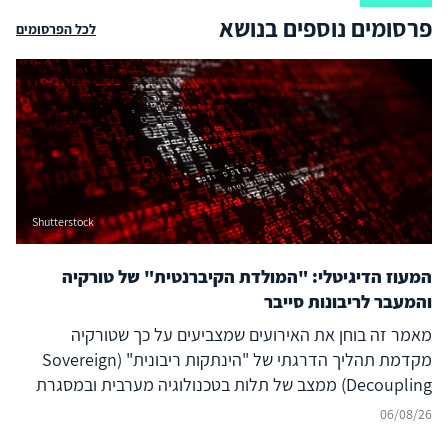
פרסומים נוספים בנושא
לכל הפרסומים
Shutterstock
המעוז הדיגיטלי: "המולדת הקיברנטית" של טורקיה
והמעבר לריבונות סייבר
מאמר זה בוחן את האירועים שמצביעים על כך שטורקיה
מקדמת תהליך הדרגתי של "הינתקות ריבונית" (Sovereign
Decoupling) ממצב של תלות בטכנולוגיה מערבית ובמסגרת
ברית נאט"ו לעבר בניית יכולת סייבר עצמאית ולמעצמת סייבר
06/08/26
אזורית עצמאית, המסוגלת לבודד את המרחב הדיגיטלי שלה