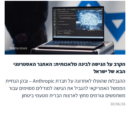
מחשוב עתיר ביצועים (Compute) וכלה במרכזי נתונים, אנרגיה
ומודלים מתקדמים. התחרות אינה עוד על רכיב בודד של
מערכת הבינה המלאכותית, אלא על היכולת להחזיק בנתחים
משמעותיים של ה-AI Stack כולו.
Shutterstock
הקרב על הגישה לבינה מלאכותית: האתגר האסטרטגי
הבא של ישראל
ההגבלות שהוטלו לאחרונה על חברת Anthropic – ובהן הנחיית
הממשל האמריקאי להגביל את הגישה למודלים מסוימים עבור
משתמשים וגורמים מחוץ לארצות הברית מטעמי ביטחון
לאומי[1] – מהוות נקודת ציון משמעותית בהתפתחות מערכת
30/06/26
היחסים בין טכנולוגיה, ביטחון לאומי ומדיניות חוץ. אם בעשור
האחרון התמקד הדיון הקשור בריבונות דיגיטלית בשאלות של
פרטיות, מיקום נתונים, רגולציה ותשתיות ענן, הרי שהאירועים